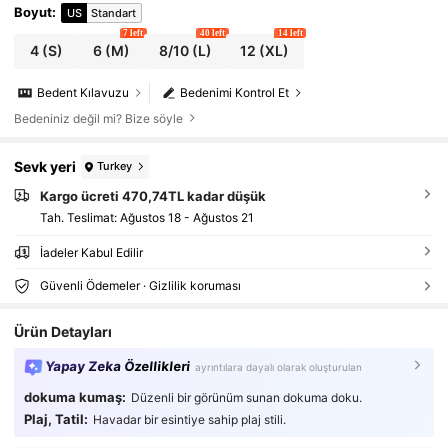
Boyut
:
US
Standart
7 left
40 left
14 left
4
(S)
6
(M)
8/10
(L)
12
(XL)
Bedent Kılavuzu
Bedenimi Kontrol Et
Bedeniniz değil mi? Bize söyle
Sevk yeri
Turkey
Kargo ücreti 470,74TL kadar düşük
Tah. Teslimat:
Ağustos 18 - Ağustos 21
İadeler Kabul Edilir
Güvenli Ödemeler · Gizlilik koruması
Ürün Detayları
Yapay Zeka Özellikleri
ayrıntılara dayalı olarak oluşturulan
dokuma kumaş:
Düzenli bir görünüm sunan dokuma doku.
Plaj, Tatil:
Havadar bir esintiye sahip plaj stili.