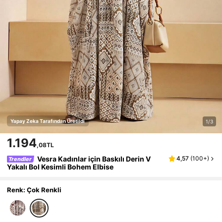
Yapay Zeka Tarafından Üretildi
1/3
1.194
,08TL
Vesra Kadınlar için Baskılı Derin V
4,57
(
100+
)
Trendler
Yakalı Bol Kesimli Bohem Elbise
Renk: Çok Renkli