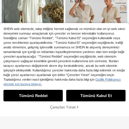
SHEIN web sitemizde, talep ettiğiniz hizmeti sağlamak ve mümkün olan en iyi web sitesi
deneyimini sunmayı amaçlamak için çerezler ve benzer teknolojiler kullanıyoruz.
İstediğiniz zaman “Tümünü Reddet”, “Tümünü Kabul Et” seçeneğini kullanabilir veya
çerez tercihlerinizi ayarlayabilirsiniz. “Tümünü Kabul Et” seçeneğini seçtiğinizde, trafiği
analiz etmemize, gelişmiş işlevsellik sunmamıza ve SHEIN ile alışveriş deneyiminizi
tamamlamak için içeriği ve reklamları kişiselleştirmemize yardımcı olan tüm isteğe bağlı
çerezleri ayarlayacağız. “Tümünü Reddet” seçeneğini seçtiğinizde, web sitemizin
En Çok Satanlar
Hotletica
çalışmasını sağlayan kesinlikle gerekli çerezlerin kullanımına izin verirsiniz. Bunları
tarayıcı ayarlarınızı değiştirerek devre dışı bırakabilirsiniz, ancak bu web sitesinin
Hotletica Kadın Zarif Düz Renk Uzu
n Kollu Tulum, Minimalist Stil, Bel V
işleyişini etkileyebilir. Kullandığımız çerezler hakkında daha fazla bilgi edinmek ve isteğe
27 kaldı
urgulu Tasarım, Bol Kesim ve İnce G
bağlı çerez ayarlarınızı ayarlamak için lütfen “Çerezleri Yönet” seçeneğini seçin.
1.123
,84TL
österen Etkiyi Birleştiren
En Çok Satanlar
#Hafif Pamuk
Topladığımız verileri nasıl işlediğimiz hakkında daha fazla bilgi için
Gizlilik Politikamızı
Siren Gaze Kadın %100 Pamuk V Y
görmek için buraya tıklayın.
1.399
aka Metal Tokalı Bel Yırtmaçlı Maxi
,32TL
Elbise, Zarif Yaz Tatili Bej Fransız St
Tümünü Reddet
Tümünü Kabul Et
ili Pileli A Kesim Kısa Kollu Elbise
Çerezleri Yönet
SEPETE EKLE