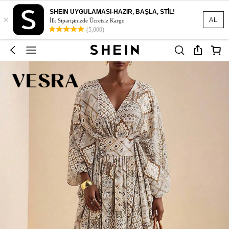
SHEIN UYGULAMASI-HAZIR, BAŞLA, STİL!
×
AL
İlk Siparişinizde Ücretsiz Kargo
(5,000)