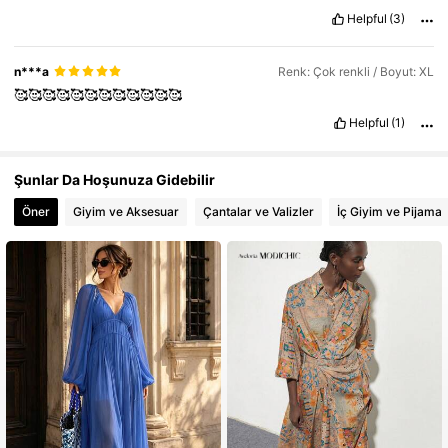
Helpful
(3)
n***a
Renk: Çok renkli / Boyut: XL
🥰🥰🥰🥰🥰🥰🥰🥰🥰🥰🥰🥰
Helpful
(1)
Şunlar Da Hoşunuza Gidebilir
Öner
Giyim ve Aksesuar
Çantalar ve Valizler
İç Giyim ve Pijama