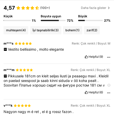
116K Takipçiler
4,72
4,57
(100+)
Daha fazla göster
Küçük
Boyuta uygun
Büyük
116K Takipçiler
4,72
1%
72%
27%
muhteşem
(4)
İyi taşınabilirlik
(3)
bohem
(1)
zarif
(2)
116K Takipçiler
4,72
m***s
Renk: Çok renkli / Boyut: M
116K Takipçiler
4,72
Vestito
bellissimo
,
molto
elegante
Helpful
(9)
m***m
Renk: Çok renkli / Boyut: XL
Pikkusele
181cm
on
kleit
seljas
ilusti
ja
peaaegu
maxi
.
Kleidil
on
paelad
seespool
ja
saab
kinni
siduda
v
öö
koha
pealt
.
Soovitan
Платье
хорошо
сидит
на
фигуре
ростом
181
см
и
почти
макси.
Платье
имеет
шнуровку
внутри
и
можно
Helpful
(6)
завязываться
на
талии.
Рекомендую.
v***k
Renk: Çok renkli / Boyut: XL
Nagyon
nagy
m
é
ret
,
el
é
g
rossz
fazon
.