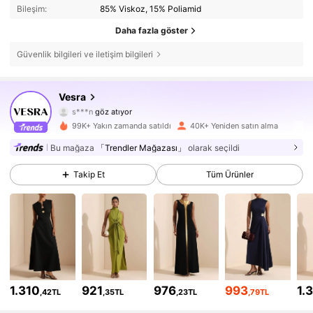
Bileşim:
85% Viskoz, 15% Poliamid
Daha fazla göster
Güvenlik bilgileri ve iletişim bilgileri
116K Takipçiler
4,72
Vesra
s***n
göz atıyor
116K Takipçiler
4,72
99K+ Yakın zamanda satıldı
40K+ Yeniden satın alma
Bu mağaza
「Trendler Mağazası」
olarak seçildi
116K Takipçiler
4,72
Takip Et
Tüm Ürünler
116K Takipçiler
4,72
116K Takipçiler
4,72
116K Takipçiler
4,72
1.310
921
976
993
1.
,42TL
,35TL
,23TL
,79TL
116K Takipçiler
4,72