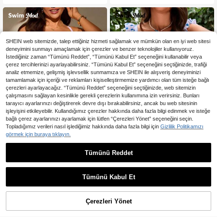
in Mayo
SHEIN web sitemizde, talep ettiğiniz hizmeti sağlamak ve mümkün olan en iyi web sitesi
deneyimini sunmayı amaçlamak için çerezler ve benzer teknolojiler kullanıyoruz.
İstediğiniz zaman “Tümünü Reddet”, “Tümünü Kabul Et” seçeneğini kullanabilir veya
çerez tercihlerinizi ayarlayabilirsiniz. “Tümünü Kabul Et” seçeneğini seçtiğinizde, trafiği
analiz etmemize, gelişmiş işlevsellik sunmamıza ve SHEIN ile alışveriş deneyiminizi
tamamlamak için içeriği ve reklamları kişiselleştirmemize yardımcı olan tüm isteğe bağlı
çerezleri ayarlayacağız. “Tümünü Reddet” seçeneğini seçtiğinizde, web sitemizin
çalışmasını sağlayan kesinlikle gerekli çerezlerin kullanımına izin verirsiniz. Bunları
tarayıcı ayarlarınızı değiştirerek devre dışı bırakabilirsiniz, ancak bu web sitesinin
işleyişini etkileyebilir. Kullandığımız çerezler hakkında daha fazla bilgi edinmek ve isteğe
bağlı çerez ayarlarınızı ayarlamak için lütfen “Çerezleri Yönet” seçeneğini seçin.
Topladığımız verileri nasıl işlediğimiz hakkında daha fazla bilgi için
Gizlilik Politikamızı
görmek için buraya tıklayın.
4
Tümünü Reddet
En Çok Satanlar
Swim Mod
En Çok Satanlar
Swim Mod
Swim Mod Büyük Beden Kadın 2 Pa
Swim Mod 2 Parçalı Büyük Beden K
rça/Set Rastgele Baskılı Dolgulu Ta
adın Kiraz Desenli Rastgele Baskılı
718
743
,86TL
,01TL
nkini Mayo Takımı Pembe Kadın Ma
Fırfırlı Etekli Bluz ve Ekose Yüksek
Tümünü Kabul Et
yoları Yazlık Kıyafetler Tatil İçin Şiri
Bel Şort Takımı, Sevimli Tatlı Tatil G
n Bikini
ünlük Giyim
Çerezleri Yönet
SEPETE EKLE