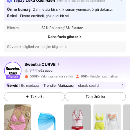
Yapay Zeka Özellikleri
ayrıntılara dayalı olarak oluşturulan
Örme kumaş:
Zahmetsiz bir şıklık sunan yumuşak örgü dokusu.
Seksi:
Ekstra cazibeli, göz alıcı bir stil.
Bileşim:
82% Poliester,18% Elastan
Daha fazla göster
Güvenlik bilgileri ve iletişim bilgileri
201K Takipçiler
4,70
Sweetra CURVE
t***f
göz atıyor
201K Takipçiler
4,70
500K+ Yakın zamanda satıldı
99K+ Yeniden satın alma
Bu mağaza
「Trendler Mağazası」
olarak seçildi
201K Takipçiler
4,70
Takip Et
Tüm Ürünler
201K Takipçiler
4,70
201K Takipçiler
4,70