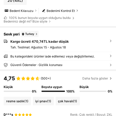
20
(4XL)
Bedent Kılavuzu
Bedenimi Kontrol Et
100%
bunun boyuta uygun olduğunu buldu
Bedeniniz değil mi? Bize söyle
Sevk yeri
Turkey
Kargo ücreti 470,74TL kadar düşük
Tah. Teslimat:
Ağustos 15 - Ağustos 18
Bu kategorideki ürünler iade edilemez veya değiştirilemez.
Güvenli Ödemeler · Gizlilik koruması
4,75
(500+)
Daha fazla göster
Küçük
Boyuta uygun
Büyük
0%
100%
0%
resme sadık
(1)
iyi şınav
(1)
çok havalı
(1)
D***s
Renk: Çok renkli / Boyut: 2XL