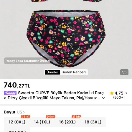
Yapay Zeka Tarafından Üretildi
Beden Rehberi
Ürünler
1/5
740
,27TL
Sweetra CURVE Büyük Beden Kadın İki Parç
4,75
a Ditsy Çiçekli Büzgülü Mayo Takımı, Plaj/Havuz
(500+)
Tatil Kıyafeti
Boyut
US
34 left
20 left
25 left
12
(0XL)
14
(1XL)
16
(2XL)
18
(3XL)