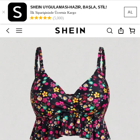
SHEIN UYGULAMASI-HAZIR, BAŞLA, STİL!
×
AL
İlk Siparişinizde Ücretsiz Kargo
(5,000)