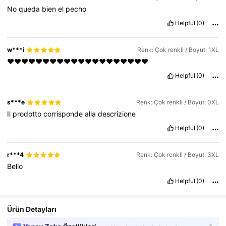
No
queda
bien
el
pecho
Helpful
(0)
w***i
Renk: Çok renkli / Boyut: 1XL
❤️❤️❤️❤️❤️❤️❤️❤️❤️❤️❤️❤️❤️❤️❤️❤️❤️❤️❤️❤️
Helpful
(0)
s***e
Renk: Çok renkli / Boyut: 0XL
Il
prodotto
corrisponde
alla
descrizione
Helpful
(0)
r***4
Renk: Çok renkli / Boyut: 3XL
Bello
Helpful
(0)
Ürün Detayları