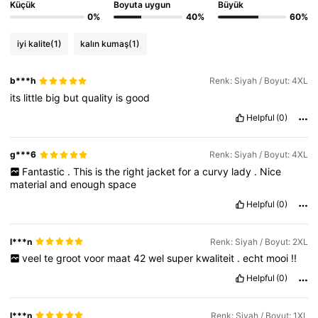
Küçük
Boyuta uygun
Büyük
0%
40%
60%
iyi kalite
(1)
kalın kumaş
(1)
b***h
Renk: Siyah / Boyut: 4XL
its
little
big
but
quality
is
good
Helpful
(0)
g***6
Renk: Siyah / Boyut: 4XL
Fantastic
.
This
is
the
right
jacket
for
a
curvy
lady
.
Nice
material
and
enough
space
Helpful
(0)
l***n
Renk: Siyah / Boyut: 2XL
veel
te
groot
voor
maat
42
wel
super
kwaliteit
.
echt
mooi
!!
Helpful
(0)
l***n
Renk: Siyah / Boyut: 1XL