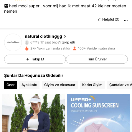
heel
mooi
super
.
voor
mij
had
ik
met
maat
42
kleiner
moeten
nemen
Helpful
(0)
natural clothinggg
98 Takipçiler
4,65
g***s
17 saat önce
'i takip etti
98 Takipçiler
4,65
2K+ Yakın zamanda satıldı
100+ Yeniden satın alma
98 Takipçiler
4,65
Takip Et
Tüm Ürünler
98 Takipçiler
4,65
Şunlar Da Hoşunuza Gidebilir
98 Takipçiler
4,65
Öner
Ayakkabı
Giyim ve Aksesuar
Kadın Giyim
Çantalar ve V
98 Takipçiler
4,65
98 Takipçiler
4,65
98 Takipçiler
4,65
98 Takipçiler
4,65
98 Takipçiler
4,65