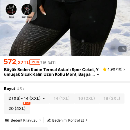
1/6
572
,27TL
-20%
715,34TL
Büyük Beden Kadın Termal Astarlı Spor Ceket, Y
4,90
(
10
)
umuşak Sıcak Kalın Uzun Kollu Mont, Başpa
rmak Delikli Fermuarlı, Yoga, Koşu, Spor Sal
onu ve Günlük Giyim İçin Uygun
Boyut
US
2
(XS)
-
14
(XXL)
14
(1XL)
16
(2XL)
18
(3XL)
1 left
20
(4XL)
Bedent Kılavuzu
Bedenimi Kontrol Et