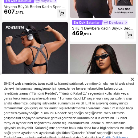
En Çok Satanlar
Voyena
Voyena Büyük Beden Kadın Spor Y
607
üksek Yaka Ceket, File Şeffaf Seksi
,24TL
Üst, Cepli, Uzun Kollu Spor Ceket,
Koşu, Fitness ve Açık Hava Etkinlikl
En Çok Satanlar
Dewbera
eri İçin Uygun
SHEIN Dewbera Kadın Büyük Bede
469
n Puantiyeli Günlük Çok Amaçlı Se
,91TL
yahat ve Spor Tişört
SHEIN web sitemizde, talep ettiğiniz hizmeti sağlamak ve mümkün olan en iyi web sitesi
deneyimini sunmayı amaçlamak için çerezler ve benzer teknolojiler kullanıyoruz.
İstediğiniz zaman “Tümünü Reddet”, “Tümünü Kabul Et” seçeneğini kullanabilir veya
çerez tercihlerinizi ayarlayabilirsiniz. “Tümünü Kabul Et” seçeneğini seçtiğinizde, trafiği
analiz etmemize, gelişmiş işlevsellik sunmamıza ve SHEIN ile alışveriş deneyiminizi
tamamlamak için içeriği ve reklamları kişiselleştirmemize yardımcı olan tüm isteğe bağlı
çerezleri ayarlayacağız. “Tümünü Reddet” seçeneğini seçtiğinizde, web sitemizin
En Çok Satanlar
Powerista
çalışmasını sağlayan kesinlikle gerekli çerezlerin kullanımına izin verirsiniz. Bunları
Powerista Kadın Büyük Beden
NEW
tarayıcı ayarlarınızı değiştirerek devre dışı bırakabilirsiniz, ancak bu web sitesinin
364
Düz Renk Çapraz Sırtlı Günlük Fitn
,01TL
işleyişini etkileyebilir. Kullandığımız çerezler hakkında daha fazla bilgi edinmek ve isteğe
ess Antrenman Atlet Üstü
bağlı çerez ayarlarınızı ayarlamak için lütfen “Çerezleri Yönet” seçeneğini seçin.
En Çok Satanlar
Innovista
Topladığımız verileri nasıl işlediğimiz hakkında daha fazla bilgi için
Gizlilik Politikamızı