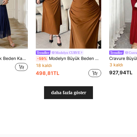
Modelyn CURVE
Cravu
Trendler
Trendler
esi, Uzun Kollu Kadın Elbisesi, Uzun Kadın Elbisesi, Zarif Kadın Elbisesi, Lacivert Kadın Elbisesi
Modelyn Büyük Beden Sonbahar Şık Ribana Omuzdan Düşük Uzun Kollu Büzgülü Dar Kesim Normal Elbise, İlkbahar/Sonbahar
-59%
3 kaldı
18 kaldı
927,94TL
498,81TL
daha fazla göster