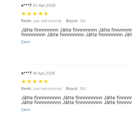
a***7
23 Apr,2026
Renk: pas kahverengi, Boyut: 3XL
Renk:
pas kahverengi
Boyut:
3XL
Jätte finnnnnnnn Jätte finnnnnnnn Jätte finnnnnn
finnnnnnnn Jätte finnnnnnnn Jätte finnnnnnnn Jät
Çevir
a***7
16 Apr,2026
Renk: pas kahverengi, Boyut: 3XL
Renk:
pas kahverengi
Boyut:
3XL
Jätte finnnnnnnnn Jätte finnnnnnnnn Jätte finnnn
Jätte finnnnnnnnn Jätte finnnnnnnnn Jätte finnnn
Çevir