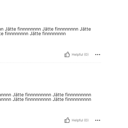
nn Jätte finnnnnnnn Jätte finnnnnnnn Jätte
te finnnnnnnn Jätte finnnnnnnn
Helpful (0)
nnnnn Jätte finnnnnnnnn Jätte finnnnnnnnn
nnnnn Jätte finnnnnnnnn Jätte finnnnnnnnn
Helpful (0)