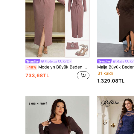
Modelyn CURVE
Maija CUR
Trendler
Trendler
Modelyn Büyük Beden Kadınlar İçin Şık ve Zarif Taşlı, Yırtmaçlı, Vücuda Oturan Elbise
-48%
31 kaldı
733,68TL
1.329,08TL