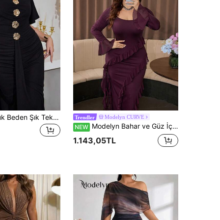
Modelyn Büyük Beden Şık Tek Renk V Yaka Midi Elbise
Modelyn CURVE
Trendler
Modelyn Bahar ve Güz İçin Zarif Düz Renk Kare Yaka Uzun Kollu Şifon Fırfır Detaylı Slim Fit Regular Plus Beden Elbise
NEW
1.143,05TL