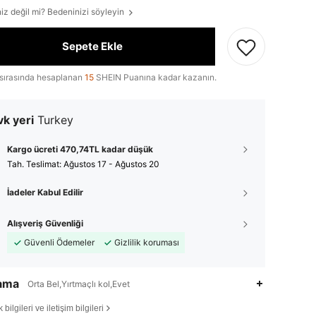
iz değil mi? Bedeninizi söyleyin
Sepete Ekle
sırasında hesaplanan
15
SHEIN Puanına kadar kazanın.
k yeri
Turkey
Kargo ücreti 470,74TL kadar düşük
Tah. Teslimat:
Ağustos 17 - Ağustos 20
İadeler Kabul Edilir
Alışveriş Güvenliği
Güvenli Ödemeler
Gizlilik koruması
lama
Orta Bel,Yırtmaçlı kol,Evet
bilgileri ve iletişim bilgileri