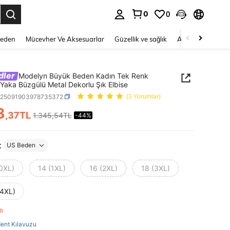
0
0
 to select.
Beden
Mücevher Ve Aksesuarlar
Güzellik ve sağlık
Ayakkabı
Ev T
dler
Modelyn Büyük Beden Kadın Tek Renk
Yaka Büzgülü Metal Dekorlu Şık Elbise
z25091903978735372
(3 Yorumlar)
8
,37TL
1.345,54TL
-44%
ICE AND AVAILABILITY
t
US Beden
(0XL)
14 (1XL)
16 (2XL)
18 (3XL)
(4XL)
dı
ent Kılavuzu