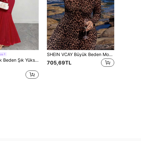
SHEIN VCAY Büyük Beden Moda Leopar Desenli Dar Elbise
re
Cravure Büyük Beden Şık Yüksek Yakalı File Detaylı Elbise
705,69TL