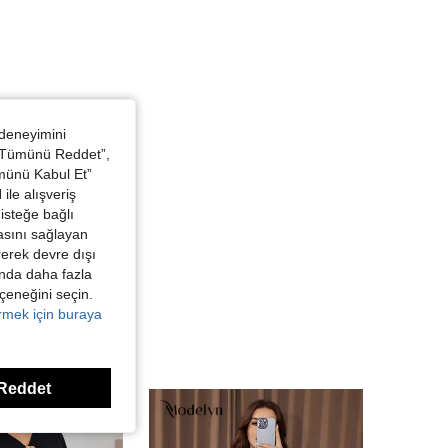
 deneyimini
 “Tümünü Reddet”,
ümünü Kabul Et”
ile alışveriş
isteğe bağlı
asını sağlayan
irerek devre dışı
kında daha fazla
eçeneğini seçin.
örmek için buraya
Reddet