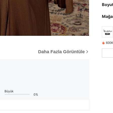
Boyu
Mağa
600K
Daha Fazla Görüntüle
Büyük
0%