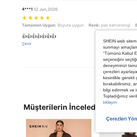
4***1
12 Jun,2026
Tamamen Uygun: Boyuta uygun, Renk: pas kahverengi, Boyut: 1XL
Tamamen Uygun:
Boyuta uygun
Renk:
pas kahverengi
👍👍👍👍👍👍👍
SHEIN web sitemiz
Çevir
sunmayı amaçlamak
“Tümünü Kabul Et”
seçeneğini seçtiği
deneyiminizi tama
çerezleri ayarlay
kesinlikle gerekli
bırakabilirsiniz, 
bilgi edinmek ve i
Topladığımız veril
tıklayın.
Müşterilerin İncelediği Diğer Ür
Çerezleri Yön