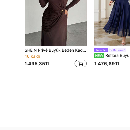
SHEIN Privé Büyük Beden Kadınlar İçin Düz Kahverengi Üst Üste Binen V Yaka Yarasa Kollu Pileli Şık Elbise
Reflora
Trendler
Reflora Büyük Beden Kadın Elbisesi, Zarif Kadın Elbisesi, Romantik Kadın Elbisesi, Dantel Yama Detaylı Kadın Elbis
NEW
10 kaldı
1.495,35TL
1.476,69TL