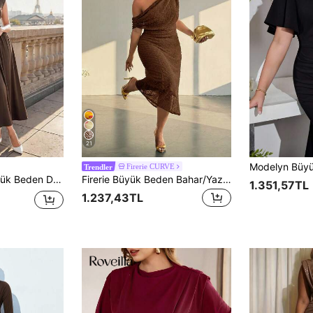
21
Firerie CURVE
Trendler
li Tatil Elbisesi, Seyahat ve Geziler İçin
Firerie Büyük Beden Bahar/Yaz Yeni Zarif Asimetrik Omuzlu Kısa Kollu Pileli Bel Örme Elbise, Günlük Kullanım İçin Rahat ve Çok Yönlü
1.351,57TL
1.237,43TL