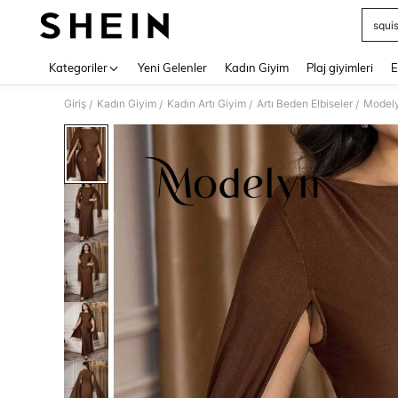
squi
Use up 
Kategoriler
Yeni Gelenler
Kadın Giyim
Plaj giyimleri
E
Giriş
Kadın Giyim
Kadın Artı Giyim
Artı Beden Elbiseler
Modely
/
/
/
/