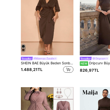
#Mütevazı Zarafet
Dripcurv
Trendler
Trendler
SHEIN BAE Büyük Beden Sonbahar ve Kış Şık Günlük İşe Gidiş-Dönüş Parti Kadın Yeşil Saten Üst Üste Sarma Drape Asimetrik Yırtmaç Fiyonk Düğmeli Uzun Kollu Uzun Elbise Parti Kıyafetleri Noel Kıyafetleri İşe Gidiş-Dönüş Kıyafetleri Yılbaşı Gecesi Elbisesi Yılbaşı Elbisesi Noel Kadın Elbisesi Noel Kadın Giysileri Noel Elbisesi Noel Parti Elbisesi Şükran Günü Kadın Kıyafeti Şık Elbise Tatil Elbisesi Noel Kıyafetleri
Dripcurv Büyük Beden Düz Renk Minimalist Pile
NEW
1.488,21TL
826,97TL