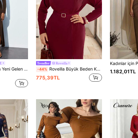
VE
Roveilla
Trendler
Maija Büyük Beden Yeni Gelen Büzgülü Omuz Bel Büzgülü Uzun Kollu Kadın Elbisesi, İş Gündelik Şık Tatil Elbisesi Düğün Konukları İçin Uygun, Havaalanı Modası Sonbahar ve Kış Noel Cadılar Bayramı Meksika Afrika Modası, Çok Yönlü; Rahat, Şık, Zarif, Günlük Giyim, Temel, Düz Renk, Tatil Gündelik, Terbiyeli, Bekar Bayan, Zarif Moda İş Gündelik Kadın Dışarı Çıkma Üstleri
Roveilla Büyük Beden Kadın Bordo Sonbahar Şık Resmi Fransız Sicilya Lüks Parti Noel Uzun Kollu Maxi Elbise, Yüksek Yaka Pileli Metal Tokalı Bel Oturtmalı
-44%
1.182,01TL
775,39TL