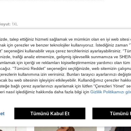
Boyut:
1XL
de, talep ettiğiniz hizmeti sağlamak ve mümkün olan en iyi web sitesi
 için çerezler ve benzer teknolojiler kullanıyoruz. İstediğiniz zaman
 seçeneğini kullanabilir veya çerez tercihlerinizi ayarlayabilirsiniz. “T
Helpful (0)
nizde, trafiği analiz etmemize, gelişmiş işlevsellik sunmamıza ve SHEIN 
mlamak için içeriği ve reklamları kişiselleştirmemize yardımcı olan tüm 
acağız. “Tümünü Reddet” seçeneğini seçtiğinizde, web sitemizin çalışm
 çerezlerin kullanımına izin verirsiniz. Bunları tarayıcı ayarlarınızı değişt
ancak bu web sitesinin işleyişini etkileyebilir. Kullandığımız çerezler hak
steğe bağlı çerez ayarlarınızı ayarlamak için lütfen “Çerezleri Yönet” s
eri nasıl işlediğimiz hakkında daha fazla bilgi için
Gizlilik Politikamızı g
ünler
et
Tümünü Kabul Et
Tümünü 