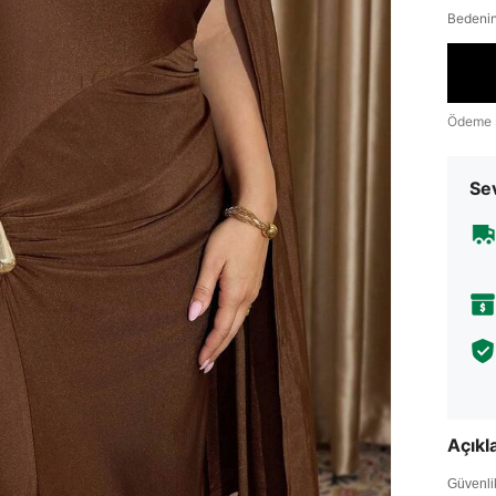
Bedenin
Ödeme 
Sev
Açık
Güvenlik 