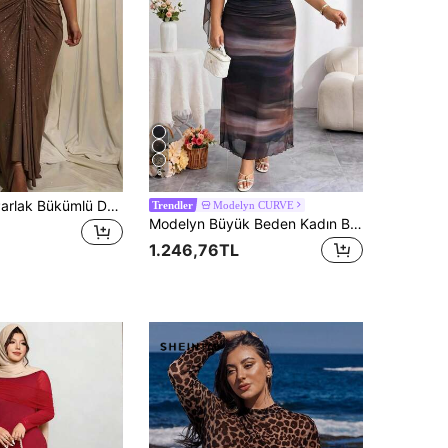
6
Kadınlar için Parlak Bükümlü Düğüm Detaylı Abiye Elbise, Seksi V Yaka Uzun Kollu Midi Elbise
Modelyn CURVE
Trendler
Modelyn Büyük Beden Kadın Batik Desenli Asimetrik Omuzlu Pileli Dar Kesim Zarif Elbise
1.246,76TL