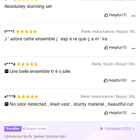
Absolutely
stunning
set
Helpful
(1)
t***1
Renk: moka kahve / Boyut: 1XL
J
’
adore
cette
ensemble
j
’
esp
è
re
que
ç
a
m
’
ira
Helpful
(1)
c***a
Renk: Siyah / Boyut: 0XL
Une
belle
ensemble
tr
è
s
jolie
Helpful
(0)
a***5
Renk: moka kahve / Boyut: 3XL
No
odor
detected
,
lined
vest
,
sturdy
material
,
beautiful
cut
Helpful
(1)
Trendler
Yükselen
%500
#Çalışma Setleri
Görevlerinizi Şık Bir Şekilde Optimize Edin!