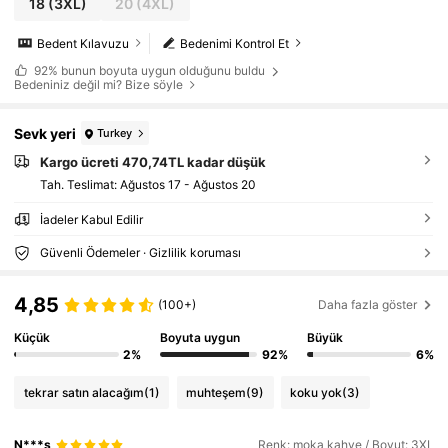
18
(3XL)
20
(4XL)
elik Kadın Kavisli İş Gündelik Kıyafetleri Kadın
lar
Bedent Kılavuzu
Bedenimi Kontrol Et
92%
bunun boyuta uygun olduğunu buldu
Bedeniniz değil mi? Bize söyle
Sevk yeri
Turkey
Kargo ücreti 470,74TL kadar düşük
Tah. Teslimat:
Ağustos 17 - Ağustos 20
İadeler Kabul Edilir
Güvenli Ödemeler · Gizlilik koruması
4,85
(100+)
Daha fazla göster
Küçük
Boyuta uygun
Büyük
2%
92%
6%
tekrar satın alacağım
(1)
muhteşem
(9)
koku yok
(3)
N***s
Renk: moka kahve / Boyut: 3XL