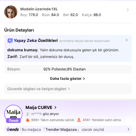
Modelin üzerinde:
1XL
Boy:
176.0
Büst:
84.0
Bel:
62.0
Kalça:
88.0
Ürün Detayları
Yapay Zeka Özellikleri
ayrıntılara dayalı olarak oluşturulan
dokuma kumaş:
Yalın dokuma dokusuyla gelen şık bir görünüm.
Zarif:
Zarif bir stil, zahmetsiz bir duruş.
Bileşim:
92% Poliester,8% Elastan
Daha fazla göster
Güvenlik bilgileri ve iletişim bilgileri
186K Takipçiler
4,78
Maija CURVE
m***h
göz atıyor
186K Takipçiler
4,78
99K+ Yakın zamanda satıldı
45K+ Yeniden satın alma
186K Takipçiler
4,78
Bu mağaza
「Trendler Mağazası」
olarak seçildi