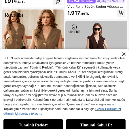
1.914
En Çok Satanlar
#Çalışma Setleri
,59TL
antolon Takım, Modern Resort Günl
Viva Relle Büyük Beden Vücuda Ot
ük Sade Sonbahar Kombini Hallowe
uran İş Gündelik Takım Elbise, İşe Gi
en
1.917
,89TL
dip Gelme, Görüşme ve Boş Zaman
İçin Uygun, Yaz İçin Yeni Stil
SHEIN web sitemizde, talep ettiğiniz hizmeti sağlamak ve mümkün olan en iyi web sitesi
deneyimini sunmayı amaçlamak için çerezler ve benzer teknolojiler kullanıyoruz.
İstediğiniz zaman “Tümünü Reddet”, “Tümünü Kabul Et” seçeneğini kullanabilir veya
çerez tercihlerinizi ayarlayabilirsiniz. “Tümünü Kabul Et” seçeneğini seçtiğinizde, trafiği
analiz etmemize, gelişmiş işlevsellik sunmamıza ve SHEIN ile alışveriş deneyiminizi
tamamlamak için içeriği ve reklamları kişiselleştirmemize yardımcı olan tüm isteğe bağlı
çerezleri ayarlayacağız. “Tümünü Reddet” seçeneğini seçtiğinizde, web sitemizin
11
çalışmasını sağlayan kesinlikle gerekli çerezlerin kullanımına izin verirsiniz. Bunları
tarayıcı ayarlarınızı değiştirerek devre dışı bırakabilirsiniz, ancak bu web sitesinin
En Çok Satanlar
Roveilla
işleyişini etkileyebilir. Kullandığımız çerezler hakkında daha fazla bilgi edinmek ve isteğe
Roveilla Büyük Beden Düz Renk Ya
bağlı çerez ayarlarınızı ayarlamak için lütfen “Çerezleri Yönet” seçeneğini seçin.
ka Yakalı Metal Düğme Süslemeli S
1.921
En Çok Satanlar
#Çalışma Setleri
,18TL
Topladığımız verileri nasıl işlediğimiz hakkında daha fazla bilgi için
Gizlilik Politikamızı
ahte Cepli Kolsuz Çikolata Kahvesi
Ontre Kadınlar İçin Aziz John Günü
Ceket Pantolon Takımı Ofis Öğretm
görmek için buraya tıklayın.
Plaj Kıyafeti, Tatil Kıyafeti, Country
enler Günü Yazlık
2.006
,78TL
Tarzı Country Müzik Festivali Yelek
Tümünü Reddet
Tümünü Kabul Et
ve Pantolon Takımı