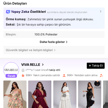
Ürün Detayları
Yapay Zeka Özellikleri
ayrıntılara dayalı olarak oluşturulan
Örme kumaş:
Zahmetsiz bir şıklık sunan yumuşak örgü dokusu.
Seksi:
Şık bir havaya sahip çarpıcı bir görünüm.
Bileşim:
100.0% Poliester
Daha fazla göster
Güvenlik bilgileri ve iletişim bilgileri
VIVA RELLE
156K Takipçiler
4,76
Takip Et
r***a
1 saat önce
'i takip etti
j***z
göz atıyor
99K+ Yakın zamanda satıldı
99K+ Yeniden satın alma
Tak
156K Takipçiler
4,76
156K Takipçiler
4,76
156K Takipçiler
4,76