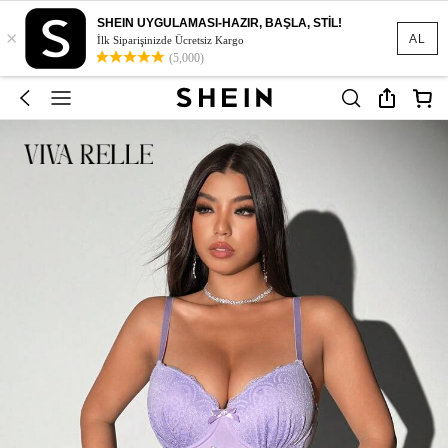
SHEIN UYGULAMASI-HAZIR, BAŞLA, STİL!
×
AL
İlk Siparişinizde Ücretsiz Kargo
(5,000)