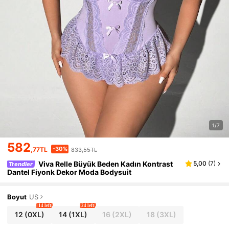
1/7
582
-30%
,77TL
833,55TL
Viva Relle Büyük Beden Kadın Kontrast
5,00
(
7
)
Trendler
Dantel Fiyonk Dekor Moda Bodysuit
Boyut
US
14 left
24 left
12
(0XL)
14
(1XL)
16
(2XL)
18
(3XL)