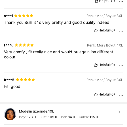
Helpful
(1)
s***i
Renk: Mor / Boyut: 3XL
Thank
you
🙏🏼
it
’
s
very
pretty
and
good
quality
indeed
Helpful
(0)
t***u
Renk: Mor / Boyut: 1XL
Very
comfy
,
fit
really
nice
and
would
bu
again
ina
different
colour
Helpful
(0)
b***5
Renk: Mor / Boyut: 3XL
Fit:
good
Helpful
(0)
Modelin üzerinde:
1XL
Boy:
173.0
Büst:
105.0
Bel:
84.0
Kalça:
115.0