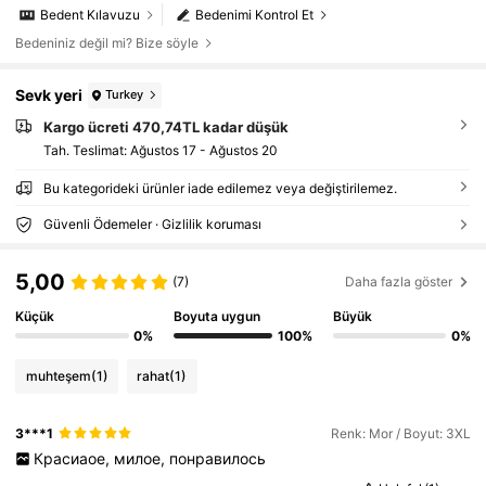
Bedent Kılavuzu
Bedenimi Kontrol Et
Bedeniniz değil mi? Bize söyle
Sevk yeri
Turkey
Kargo ücreti 470,74TL kadar düşük
Tah. Teslimat:
Ağustos 17 - Ağustos 20
Bu kategorideki ürünler iade edilemez veya değiştirilemez.
Güvenli Ödemeler · Gizlilik koruması
5,00
(7)
Daha fazla göster
Küçük
Boyuta uygun
Büyük
0%
100%
0%
muhteşem
(1)
rahat
(1)
3***1
Renk: Mor / Boyut: 3XL
Красиаое,
милое,
понравилось