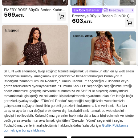
11
30
EMERY ROSE Büyük Beden Kadın
En Çok Satanlar
Breezaya CURVE
569
Günlük Çiçek Desenli Yuvarlak Yak
,60TL
Breezaya Büyük Beden Günlük Çiz
a Uzun Kollu Bluz Gömlek, Mavi Be
603
gili Yarasa Kollu Gömlek
,63TL
yaz Çiçekli Gömlek, Sonbahar Giyi
mi, Country Müzik Festivali Gömleğ
i, Kadın Sonbahar Gömleği, Dış Giyi
m, Yeni Gelen 2025 İpek Üstler Kadı
n Fener Kollu Bluz Kadın Bluzları Uz
un Kollu Çiçekli Bluzlar Kadın Bluzl
arı Pembe Çiçekli Üst Uzun Kollu B
ol Bluz Kadın Bluzları
SHEIN web sitemizde, talep ettiğiniz hizmeti sağlamak ve mümkün olan en iyi web sitesi
deneyimini sunmayı amaçlamak için çerezler ve benzer teknolojiler kullanıyoruz.
İstediğiniz zaman “Tümünü Reddet”, “Tümünü Kabul Et” seçeneğini kullanabilir veya
çerez tercihlerinizi ayarlayabilirsiniz. “Tümünü Kabul Et” seçeneğini seçtiğinizde, trafiği
analiz etmemize, gelişmiş işlevsellik sunmamıza ve SHEIN ile alışveriş deneyiminizi
tamamlamak için içeriği ve reklamları kişiselleştirmemize yardımcı olan tüm isteğe bağlı
çerezleri ayarlayacağız. “Tümünü Reddet” seçeneğini seçtiğinizde, web sitemizin
çalışmasını sağlayan kesinlikle gerekli çerezlerin kullanımına izin verirsiniz. Bunları
6
tarayıcı ayarlarınızı değiştirerek devre dışı bırakabilirsiniz, ancak bu web sitesinin
işleyişini etkileyebilir. Kullandığımız çerezler hakkında daha fazla bilgi edinmek ve isteğe
En Çok Satanlar
Elaquor CURVE
bağlı çerez ayarlarınızı ayarlamak için lütfen “Çerezleri Yönet” seçeneğini seçin.
Elaquor Büyük Beden Kadın Puanti
En Çok Satanlar
Linhara CURVE
Topladığımız verileri nasıl işlediğimiz hakkında daha fazla bilgi için
Gizlilik Politikamızı
543
yeli Desenli Yandan Bağlamalı Günl
,26TL
Linhara CURVE Büyük Beden
görmek için buraya tıklayın.
NEW
ük Gömlek
447
Kadın Baskılı Düğmeli Halter Yaka
,23TL