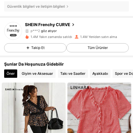
Güvenlik bilgileri ve iletişim bilgileri
183K Takipçiler
4,83
SHEIN Frenchy CURVE
p***2
göz atıyor
183K Takipçiler
4,83
1.4M Yakın zamanda satıldı
1.4M Yeniden satın alma
Takip Et
Tüm Ürünler
183K Takipçiler
4,83
183K Takipçiler
4,83
Şunlar Da Hoşunuza Gidebilir
Öner
Giyim ve Aksesuar
Takı ve Saatler
Ayakkabı
Spor ve D
183K Takipçiler
4,83
183K Takipçiler
4,83
183K Takipçiler
4,83
183K Takipçiler
4,83