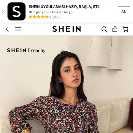
SHEIN UYGULAMASI-HAZIR, BAŞLA, STİL!
×
AL
İlk Siparişinizde Ücretsiz Kargo
(5,000)