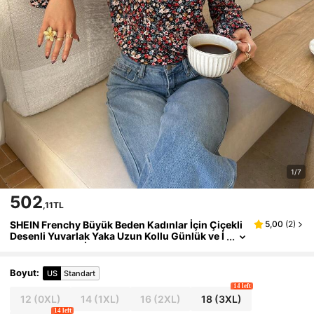
1/7
502
,11TL
SHEIN Frenchy Büyük Beden Kadınlar İçin Çiçekli
5,00
(
2
)
Desenli Yuvarlak Yaka Uzun Kollu Günlük ve İ
şe Gidip Gelme İçin Çok Yönlü Çiçekli Bluz, B
oho Bluz, Uzun Kollu İlkbahar Bluzu, Kadınlar İçin
İlkbahar Bluzu
Boyut
:
US
Standart
14 left
12
(0XL)
14
(1XL)
16
(2XL)
18
(3XL)
14 left