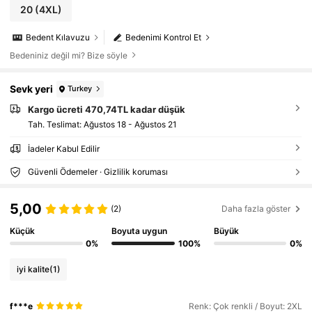
20
(4XL)
Bedent Kılavuzu
Bedenimi Kontrol Et
Bedeniniz değil mi? Bize söyle
Sevk yeri
Turkey
Kargo ücreti 470,74TL kadar düşük
Tah. Teslimat:
Ağustos 18 - Ağustos 21
İadeler Kabul Edilir
Güvenli Ödemeler · Gizlilik koruması
5,00
(2)
Daha fazla göster
Küçük
Boyuta uygun
Büyük
0%
100%
0%
iyi kalite
(1)
f***e
Renk: Çok renkli / Boyut: 2XL