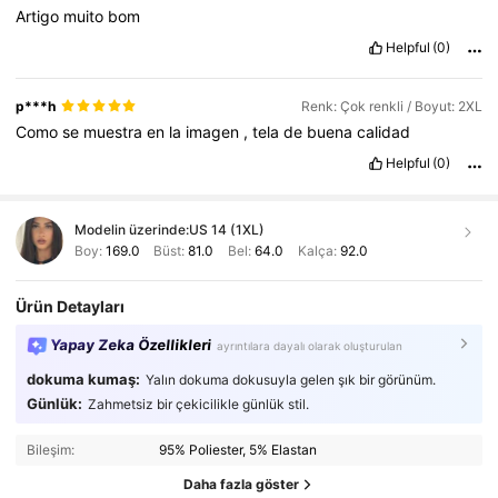
Artigo
muito
bom
Helpful
(0)
p***h
Renk: Çok renkli / Boyut: 2XL
Como
se
muestra
en
la
imagen
,
tela
de
buena
calidad
Helpful
(0)
Modelin üzerinde:
US 14 (1XL)
Boy:
169.0
Büst:
81.0
Bel:
64.0
Kalça:
92.0
Ürün Detayları
Yapay Zeka Özellikleri
ayrıntılara dayalı olarak oluşturulan
dokuma kumaş:
Yalın dokuma dokusuyla gelen şık bir görünüm.
Günlük:
Zahmetsiz bir çekicilikle günlük stil.
Bileşim:
95% Poliester, 5% Elastan
Daha fazla göster