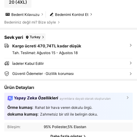
20
(4XL)
Bedent Kılavuzu
Bedenimi Kontrol Et
Bedeniniz değil mi? Bize söyle
Sevk yeri
Turkey
Kargo ücreti 470,74TL kadar düşük
Tah. Teslimat:
Ağustos 15 - Ağustos 18
İadeler Kabul Edilir
Güvenli Ödemeler · Gizlilik koruması
Ürün Detayları
Yapay Zeka Özellikleri
ayrıntılara dayalı olarak oluşturulan
Örme kumaş:
Rahat bir hava veren dokulu örgü.
dokuma kumaş:
Zahmetsiz bir stil ile belirgin doku.
Bileşim:
95% Poliester,5% Elastan
Daha fazla göster