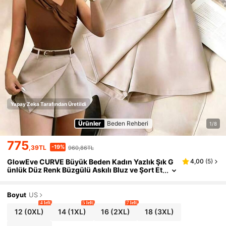
Yapay Zeka Tarafından Üretildi
Ürünler
Beden Rehberi
1/8
775
-19%
,39TL
960,86TL
GlowEve CURVE Büyük Beden Kadın Yazlık Şık G
4,00
(
5
)
ünlük Düz Renk Büzgülü Askılı Bluz ve Şort Et
ek 2 Parça Takım Yazlık Kıyafetler Kadın Kıyaf
etleri İlkbahar Kadın Kıyafetleri Yazlık Kadın Kıyaf
etleri Şık Kadın Kıyafetleri
Boyut
US
4 left
5 left
7 left
12
(0XL)
14
(1XL)
16
(2XL)
18
(3XL)