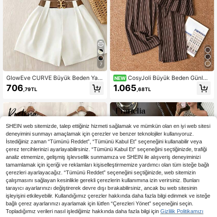
7
GlowEve CURVE Büyük Beden Yazl
CosyJoli Büyük Beden Günlük
NEW
ık Günlük Düz Renk Askılı Bluz ve Ş
Tatil Çizgili Kolsuz A Kesim Bebek
706
1.065
,79TL
,68TL
ort 2 Parça Takım
Gömlek ve Düz Paça Günlük Pantol
on 2 Parça Set
SHEIN web sitemizde, talep ettiğiniz hizmeti sağlamak ve mümkün olan en iyi web sitesi
deneyimini sunmayı amaçlamak için çerezler ve benzer teknolojiler kullanıyoruz.
İstediğiniz zaman “Tümünü Reddet”, “Tümünü Kabul Et” seçeneğini kullanabilir veya
çerez tercihlerinizi ayarlayabilirsiniz. “Tümünü Kabul Et” seçeneğini seçtiğinizde, trafiği
analiz etmemize, gelişmiş işlevsellik sunmamıza ve SHEIN ile alışveriş deneyiminizi
tamamlamak için içeriği ve reklamları kişiselleştirmemize yardımcı olan tüm isteğe bağlı
çerezleri ayarlayacağız. “Tümünü Reddet” seçeneğini seçtiğinizde, web sitemizin
çalışmasını sağlayan kesinlikle gerekli çerezlerin kullanımına izin verirsiniz. Bunları
tarayıcı ayarlarınızı değiştirerek devre dışı bırakabilirsiniz, ancak bu web sitesinin
işleyişini etkileyebilir. Kullandığımız çerezler hakkında daha fazla bilgi edinmek ve isteğe
bağlı çerez ayarlarınızı ayarlamak için lütfen “Çerezleri Yönet” seçeneğini seçin.
Topladığımız verileri nasıl işlediğimiz hakkında daha fazla bilgi için
Gizlilik Politikamızı