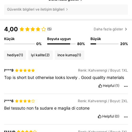
Güvenlik bilgileri ve iletişim bilgileri
4,00
(5)
Daha fazla göster
Küçük
Boyuta uygun
Büyük
0%
80%
20%
hediye
(1)
iyi kalite
(2)
ince kumaş
(1)
l***9
Renk: Kahverengi / Boyut: 1XL
Top
is
short
but
otherwise
looks
lovely
.
Good
quality
materials
Helpful
(1)
i***6
Renk: Kahverengi / Boyut: 2XL
Bel
tessuto
non
fa
sudare
e
maglia
di
cotone
Helpful
(0)
f***@
Renk: Kahverengi / Boyut: 1XL