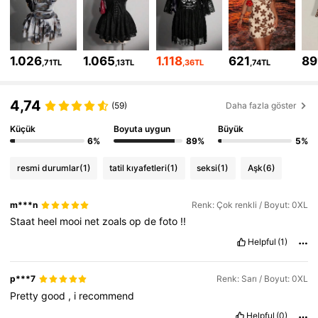
399K Takipçiler
4,81
399K Takipçiler
4,81
1.026
1.065
1.118
621
89
,71TL
,13TL
,36TL
,74TL
399K Takipçiler
4,81
4,74
(59)
Daha fazla göster
399K Takipçiler
4,81
Küçük
Boyuta uygun
Büyük
6%
89%
5%
399K Takipçiler
4,81
resmi durumlar
(1)
tatil kıyafetleri
(1)
seksi
(1)
Aşk
(6)
399K Takipçiler
4,81
m***n
Renk: Çok renkli / Boyut: 0XL
Staat
heel
mooi
net
zoals
op
de
foto
!!
Helpful
(1)
p***7
Renk: Sarı / Boyut: 0XL
Pretty
good
,
i
recommend
Helpful
(0)