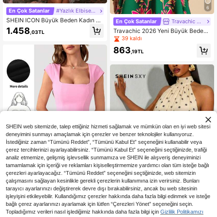
6
En Çok Satanlar
#Yazlık Elbiseler
SHEIN ICON Büyük Beden Kadın Tu
En Çok Satanlar
Travachic CURVE
runcu Gradyan Desenli Boyundan B
1.458
Travachic 2026 Yeni Büyük Beden
,03TL
ağlamalı Elbise
Tatil İçin Günlük Rahat Mini Elbise
39 kaldı
863
,19TL
SHEIN web sitemizde, talep ettiğiniz hizmeti sağlamak ve mümkün olan en iyi web sitesi
deneyimini sunmayı amaçlamak için çerezler ve benzer teknolojiler kullanıyoruz.
İstediğiniz zaman “Tümünü Reddet”, “Tümünü Kabul Et” seçeneğini kullanabilir veya
çerez tercihlerinizi ayarlayabilirsiniz. “Tümünü Kabul Et” seçeneğini seçtiğinizde, trafiği
analiz etmemize, gelişmiş işlevsellik sunmamıza ve SHEIN ile alışveriş deneyiminizi
tamamlamak için içeriği ve reklamları kişiselleştirmemize yardımcı olan tüm isteğe bağlı
çerezleri ayarlayacağız. “Tümünü Reddet” seçeneğini seçtiğinizde, web sitemizin
7
çalışmasını sağlayan kesinlikle gerekli çerezlerin kullanımına izin verirsiniz. Bunları
tarayıcı ayarlarınızı değiştirerek devre dışı bırakabilirsiniz, ancak bu web sitesinin
Büyük Beden Kadın Yazlık Kısa Koll
u Kare Yaka A Kesim Mini Pembe El
işleyişini etkileyebilir. Kullandığımız çerezler hakkında daha fazla bilgi edinmek ve isteğe
7
39 kaldı
bise, Sevgililer Günü Randevusu, D
bağlı çerez ayarlarınızı ayarlamak için lütfen “Çerezleri Yönet” seçeneğini seçin.
1.290
oğum Günü Partisi ve Gece Partisi İ
En Çok Satanlar
SHEIN SXY CURVE
,66TL
Topladığımız verileri nasıl işlediğimiz hakkında daha fazla bilgi için
Gizlilik Politikamızı
çin Şık Günlük Elbise