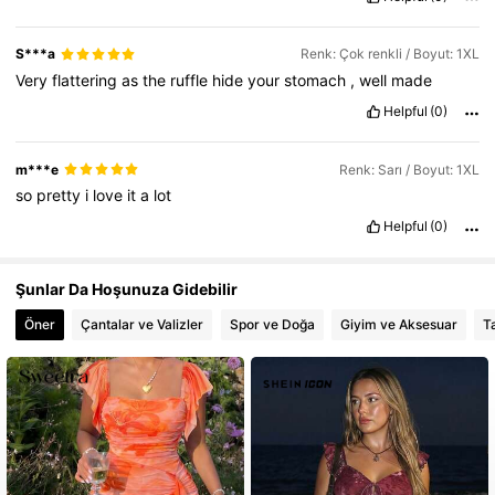
S***a
Renk: Çok renkli / Boyut: 1XL
Very
flattering
as
the
ruffle
hide
your
stomach
,
well
made
Helpful
(0)
m***e
Renk: Sarı / Boyut: 1XL
so
pretty
i
love
it
a
lot
Helpful
(0)
Şunlar Da Hoşunuza Gidebilir
Öner
Çantalar ve Valizler
Spor ve Doğa
Giyim ve Aksesuar
T