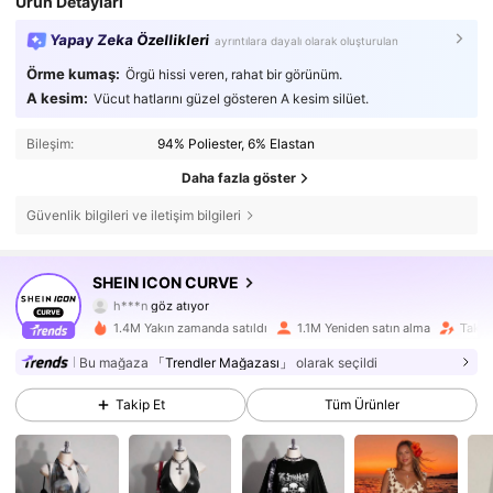
Ürün Detayları
Yapay Zeka Özellikleri
ayrıntılara dayalı olarak oluşturulan
Örme kumaş:
Örgü hissi veren, rahat bir görünüm.
A kesim:
Vücut hatlarını güzel gösteren A kesim silüet.
Bileşim:
94% Poliester, 6% Elastan
Daha fazla göster
Güvenlik bilgileri ve iletişim bilgileri
399K Takipçiler
4,81
SHEIN ICON CURVE
h***n
göz atıyor
399K Takipçiler
4,81
1.4M Yakın zamanda satıldı
1.1M Yeniden satın alma
Takipç
399K Takipçiler
4,81
Bu mağaza
「Trendler Mağazası」
olarak seçildi
Takip Et
Tüm Ürünler
399K Takipçiler
4,81
399K Takipçiler
4,81