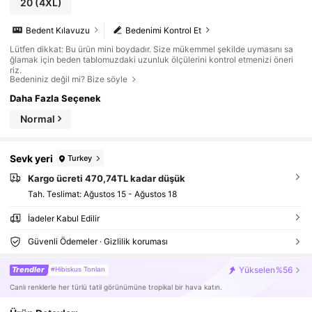
20
(4XL)
Bedent Kılavuzu
Bedenimi Kontrol Et
Lütfen dikkat: Bu ürün mini boydadır. Size mükemmel şekilde uymasını sa
ğlamak için beden tablomuzdaki uzunluk ölçülerini kontrol etmenizi öneri
riz.
Bedeniniz değil mi? Bize söyle
Daha Fazla Seçenek
Normal
Sevk yeri
Turkey
Kargo ücreti 470,74TL kadar düşük
Tah. Teslimat:
Ağustos 15 - Ağustos 18
İadeler Kabul Edilir
Güvenli Ödemeler · Gizlilik koruması
Trendler
Yükselen
%56
#Hibiskus Tonları
Canlı renklerle her türlü tatil görünümüne tropikal bir hava katın.