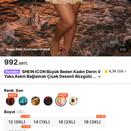
Yapay Zeka Tarafından Üretildi
1/10
992
,69TL
SHEIN ICON Büyük Beden Kadın Derin V
4,74
(
59
)
Trendler
Yaka Askılı Bağlamalı Çiçek Desenli Büzgülü
Günlük Tatil ve Buluşma Elbisesi
Renk: Sarı
Boyut
US
37 left
16 left
12
(0XL)
14
(1XL)
16
(2XL)
18
(3XL)
16 left