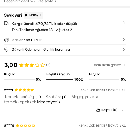
Bedeniniz değil mi? Bize söyle
Sevk yeri
Turkey
Kargo ücreti 470,74TL kadar düşük
Tah. Teslimat:
Ağustos 18 - Ağustos 21
İadeler Kabul Edilir
Güvenli Ödemeler · Gizlilik koruması
3,00
(2)
Daha fazla göster
Küçük
Boyuta uygun
Büyük
0%
100%
0%
z***l
Renk: Çok renkli / Boyut: 0XL
Termékminőség:
j
ó
Szabás:
j
ó
Megegyezik a
termékképekkel:
Megegyezik
Helpful
(0)
a***s
Renk: Çok renkli / Boyut: 3XL