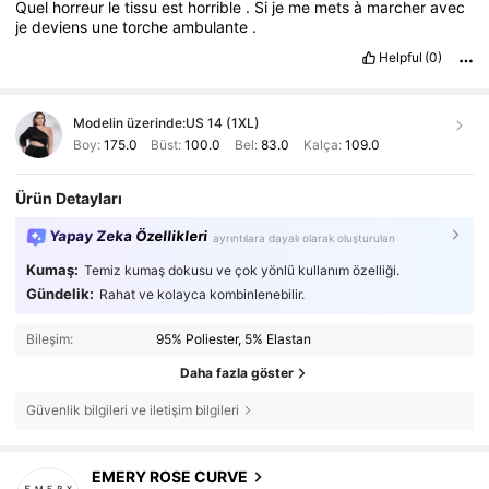
Quel
horreur
le
tissu
est
horrible
.
Si
je
me
mets
à
marcher
avec
je
deviens
une
torche
ambulante
.
Helpful
(0)
Modelin üzerinde:
US 14 (1XL)
Boy:
175.0
Büst:
100.0
Bel:
83.0
Kalça:
109.0
Ürün Detayları
Yapay Zeka Özellikleri
ayrıntılara dayalı olarak oluşturulan
Kumaş:
Temiz kumaş dokusu ve çok yönlü kullanım özelliği.
Gündelik:
Rahat ve kolayca kombinlenebilir.
Bileşim:
95% Poliester, 5% Elastan
Daha fazla göster
Güvenlik bilgileri ve iletişim bilgileri
EMERY ROSE CURVE
1M Takipçiler
4,81