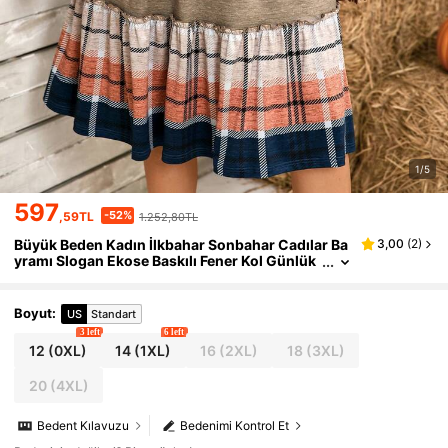
1/5
597
-52%
,59TL
1.252,80TL
Büyük Beden Kadın İlkbahar Sonbahar Cadılar Ba
3,00
(
2
)
yramı Slogan Ekose Baskılı Fener Kol Günlük
Elbise
Boyut
:
US
Standart
3 left
6 left
12
(0XL)
14
(1XL)
16
(2XL)
18
(3XL)
20
(4XL)
Bedent Kılavuzu
Bedenimi Kontrol Et