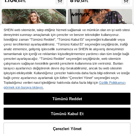
1.104
816
,64TL
,54TL
alı Pasta Elbise
üzgülü Vücuda Oturan Mini Parti El
bisesi
SHEIN web sitemizde, talep ettiğiniz hizmeti sağlamak ve mümkün olan en iyi web sitesi
deneyimini sunmayı amaçlamak için çerezler ve benzer teknolojiler kullanıyoruz.
İstediğiniz zaman “Tümünü Reddet”, “Tümünü Kabul Et” seçeneğini kullanabilir veya
çerez tercihlerinizi ayarlayabilirsiniz. “Tümünü Kabul Et” seçeneğini seçtiğinizde, trafiği
analiz etmemize, gelişmiş işlevsellik sunmamıza ve SHEIN ile alışveriş deneyiminizi
tamamlamak için içeriği ve reklamları kişiselleştirmemize yardımcı olan tüm isteğe bağlı
çerezleri ayarlayacağız. “Tümünü Reddet” seçeneğini seçtiğinizde, web sitemizin
çalışmasını sağlayan kesinlikle gerekli çerezlerin kullanımına izin verirsiniz. Bunları
tarayıcı ayarlarınızı değiştirerek devre dışı bırakabilirsiniz, ancak bu web sitesinin
işleyişini etkileyebilir. Kullandığımız çerezler hakkında daha fazla bilgi edinmek ve isteğe
bağlı çerez ayarlarınızı ayarlamak için lütfen “Çerezleri Yönet” seçeneğini seçin.
Topladığımız verileri nasıl işlediğimiz hakkında daha fazla bilgi için
Gizlilik Politikamızı
görmek için buraya tıklayın.
8
Tümünü Reddet
En Çok Satanlar
#Yazlık Elbiseler
En Çok Satanlar
Whyspr
Bohem Tarz Büyük Beden Kadın Çi
Whyspr Büyük Beden Kadın Vi
NEW
çekli V Yaka Bol Kesim Elbise, Plaj T
ntage Punk Rock V Yaka Çiçek Bas
1.197
1.343
,38TL
,34TL
atili İçin Uygun, Sonbahar/Kış ve Za
kılı File Tasarımlı Fırfırlı Kısa Kollu A
Tümünü Kabul Et
rif Yaz Sezonu İçin Uygun
Kesim Elbise Gotik Stil Cadılar Bayr
amı Kostümü Cosplay Çiçekli Elbise
Tatil Elbisesi Sonbahar Punk Stil Es
Çerezleri Yönet
SEPETE EKLE
nek File Elbise Bahar Uzun Elbise B
%52% İNDİRİM!
üyük Beden Uzun Elbise