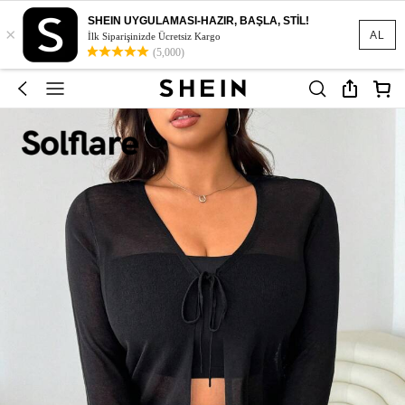
SHEIN UYGULAMASI-HAZIR, BAŞLA, STİL!
×
AL
İlk Siparişinizde Ücretsiz Kargo
(5,000)