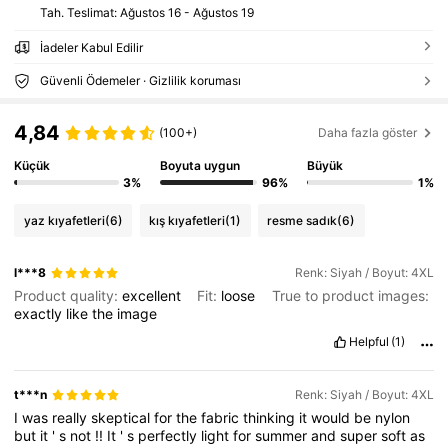
Tah. Teslimat:
Ağustos 16 - Ağustos 19
İadeler Kabul Edilir
Güvenli Ödemeler · Gizlilik koruması
4,84
(100+)
Daha fazla göster
Küçük
Boyuta uygun
Büyük
3%
96%
1%
yaz kıyafetleri
(6)
kış kıyafetleri
(1)
resme sadık
(6)
l***8
Renk: Siyah / Boyut: 4XL
Product quality:
excellent
Fit:
loose
True to product images:
exactly
like
the
image
Helpful
(1)
t***n
Renk: Siyah / Boyut: 4XL
I
was
really
skeptical
for
the
fabric
thinking
it
would
be
nylon
but
it
'
s
not
!!
It
'
s
perfectly
light
for
summer
and
super
soft
as