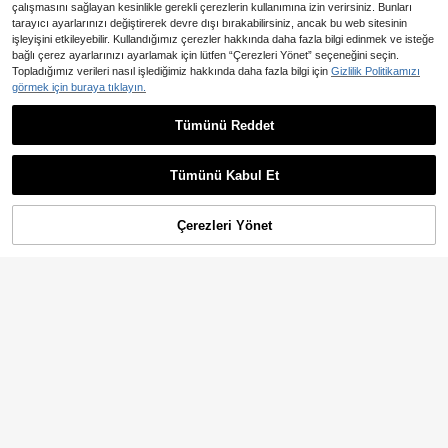
çalışmasını sağlayan kesinlikle gerekli çerezlerin kullanımına izin verirsiniz. Bunları
tarayıcı ayarlarınızı değiştirerek devre dışı bırakabilirsiniz, ancak bu web sitesinin
işleyişini etkileyebilir. Kullandığımız çerezler hakkında daha fazla bilgi edinmek ve isteğe
bağlı çerez ayarlarınızı ayarlamak için lütfen “Çerezleri Yönet” seçeneğini seçin.
Topladığımız verileri nasıl işlediğimiz hakkında daha fazla bilgi için
Gizlilik Politikamızı
görmek için buraya tıklayın.
31
En Çok Satanlar
Comfylo
Comfortcana Büyük Beden Kadın Düz Renk Günlük Çok Amaçlı Hırka Okula Dönüş Ofis Siyah Sonbahar Kış
Tümünü Reddet
Comfylo Büyük Beden Kadın Düz Renk Günlük Kullanıma Uygun Çok Amaçlı Hırka
830
NEW
,26TL
929
,04TL
Tümünü Kabul Et
Çerezleri Yönet
SEPETE EKLE
8