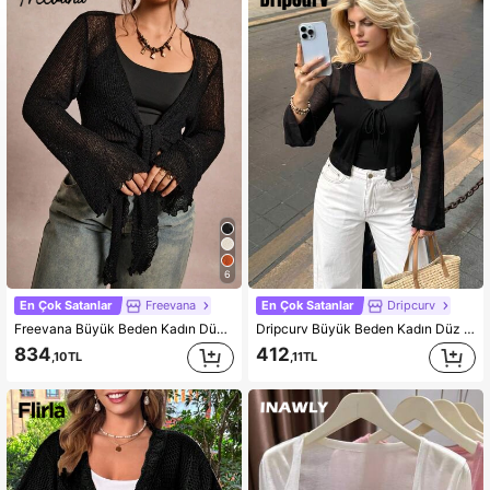
6
En Çok Satanlar
Freevana
En Çok Satanlar
Dripcurv
Freevana Büyük Beden Kadın Düz Renk Geniş Kollu Önden Bağlamalı Hırka Siyah File Üst Şeffaf Hırka Önden Bağlamalı Siyah Şeffaf Üst Bolero Şal Cadılar Bayramı Dışarı Çıkma File Üst Örgü Kazak Okul Öğretmeni Batı Tarzı Vintage Kış Sonbahar Büyük Beden Boho Eski Zengin Kış Sonbahar
Dripcurv Büyük Beden Kadın Düz Renk Uzun Kollu Ön Bağlamalı Kısa Hırka, Kadınlar İçin Sonbahar Kıyafetleri Siyah
834
412
,10TL
,11TL