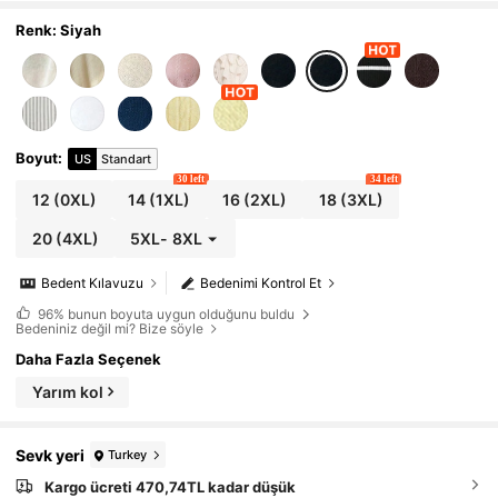
Renk: Siyah
Boyut
:
US
Standart
30 left
34 left
12
(0XL)
14
(1XL)
16
(2XL)
18
(3XL)
20
(4XL)
5XL
-
8XL
Bedent Kılavuzu
Bedenimi Kontrol Et
96%
bunun boyuta uygun olduğunu buldu
Bedeniniz değil mi? Bize söyle
Daha Fazla Seçenek
Yarım kol
Sevk yeri
Turkey
Kargo ücreti 470,74TL kadar düşük