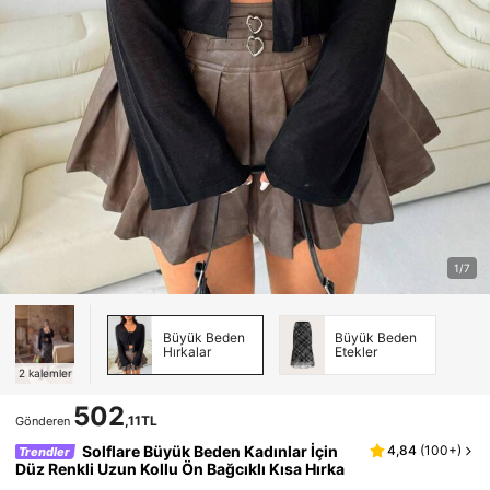
1/7
Büyük Beden
Büyük Beden
Hırkalar
Etekler
2
kalemler
502
,11TL
Gönderen
Solflare Büyük Beden Kadınlar İçin
4,84
(
100+
)
Trendler
Düz Renkli Uzun Kollu Ön Bağcıklı Kısa Hırka