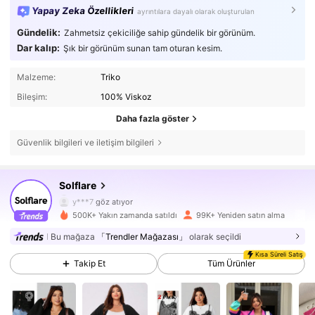
Yapay Zeka Özellikleri
ayrıntılara dayalı olarak oluşturulan
Gündelik:
Zahmetsiz çekiciliğe sahip gündelik bir görünüm.
Dar kalıp:
Şık bir görünüm sunan tam oturan kesim.
Malzeme:
Triko
Bileşim:
100% Viskoz
Daha fazla göster
Güvenlik bilgileri ve iletişim bilgileri
126K Takipçiler
4,76
Solflare
y***7
göz atıyor
126K Takipçiler
4,76
500K+ Yakın zamanda satıldı
99K+ Yeniden satın alma
Bu mağaza
「Trendler Mağazası」
olarak seçildi
126K Takipçiler
4,76
Kısa Süreli Satış
Takip Et
Tüm Ürünler
126K Takipçiler
4,76