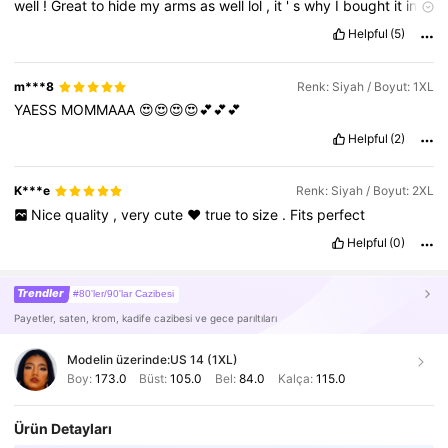
well
!
Great
to
hide
my
arms
as
well
lol
,
it
'
s
why
I
bought
it
in
the
first
place
lmao
.
PLS
LIKE
🥹🥹🥹🥹
Helpful
(5)
m***8
Renk: Siyah / Boyut: 1XL
YAESS
MOMMAAA
😍😍😍😍💕💕💕
Helpful
(2)
K***e
Renk: Siyah / Boyut: 2XL
Nice
quality
,
very
cute
❤️
true
to
size
.
Fits
perfect
Helpful
(0)
Trendler
#80'ler/90'lar Cazibesi
Payetler, saten, krom, kadife cazibesi ve gece parıltıları
Modelin üzerinde:
US 14 (1XL)
Boy:
173.0
Büst:
105.0
Bel:
84.0
Kalça:
115.0
Ürün Detayları