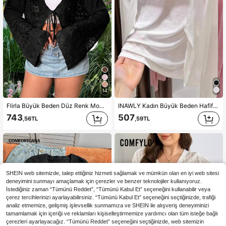
14
Flirla Büyük Beden Düz Renk Moda Bağlamalı Fiyonklu Kabuklu Kenarlı Kısa Hırka Şal, Tığ İşi Fileli Plaj Örtüsü, Çan Kol
INAWLY Kadın Büyük Beden Hafif Uzun Kollu Hırka, Gezi ve Tatil İçin Uygun
743
507
,56TL
,59TL
SHEIN web sitemizde, talep ettiğiniz hizmeti sağlamak ve mümkün olan en iyi web sitesi
deneyimini sunmayı amaçlamak için çerezler ve benzer teknolojiler kullanıyoruz.
İstediğiniz zaman “Tümünü Reddet”, “Tümünü Kabul Et” seçeneğini kullanabilir veya
çerez tercihlerinizi ayarlayabilirsiniz. “Tümünü Kabul Et” seçeneğini seçtiğinizde, trafiği
analiz etmemize, gelişmiş işlevsellik sunmamıza ve SHEIN ile alışveriş deneyiminizi
tamamlamak için içeriği ve reklamları kişiselleştirmemize yardımcı olan tüm isteğe bağlı
çerezleri ayarlayacağız. “Tümünü Reddet” seçeneğini seçtiğinizde, web sitemizin