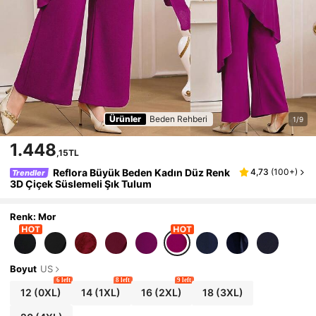
Ürünler
Beden Rehberi
1/9
1.448
,15TL
Reflora Büyük Beden Kadın Düz Renk
4,73
(
100+
)
Trendler
3D Çiçek Süslemeli Şık Tulum
Renk: Mor
Boyut
US
6 left
8 left
9 left
12
(0XL)
14
(1XL)
16
(2XL)
18
(3XL)