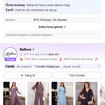
Örme kumaş:
Rahat bir hava veren dokulu örgü.
Zarif:
Zarif bir stil, zahmetsiz bir duruş.
Bileşim:
97% Poliester, 3% Elastan
Daha fazla göster
Güvenlik bilgileri ve iletişim bilgileri
81K Takipçiler
4,76
Reflora
e***4
4 saat önce
'i takip etti
y***9
göz atıyor
81K Takipçiler
4,76
770K Yakın zamanda satıldı
190K Yeniden satın alma
Takip
Bu mağaza
「Trendler Mağazası」
olarak seçildi
81K Takipçiler
4,76
Takip Et
Tüm Ürünler
81K Takipçiler
4,76
81K Takipçiler
4,76