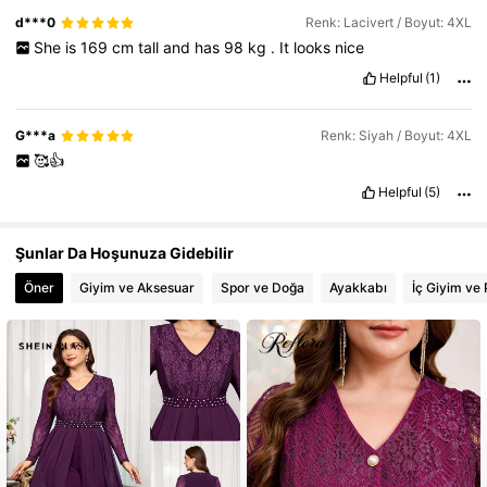
d***0
Renk: Lacivert / Boyut: 4XL
She
is
169
cm
tall
and
has
98
kg
.
It
looks
nice
Helpful
(1)
G***a
Renk: Siyah / Boyut: 4XL
🥰👍
Helpful
(5)
Şunlar Da Hoşunuza Gidebilir
Öner
Giyim ve Aksesuar
Spor ve Doğa
Ayakkabı
İç Giyim ve