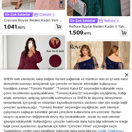
6
En Çok Satanlar
Cravure
Cravure Büyük Beden Kadın Yeni Şı
En Çok Satanlar
Reflora
k Parti Tulumu, Püsküllü, V Yaka, Fi
1.041
Reflora Büyük Beden Kadın V Yaka
,53TL
yonklu, Sırt Dekolteli, İlkbahar/Yaz
Çiçek Desenli Günlük Tulum
1.509
,61TL
SHEIN web sitemizde, talep ettiğiniz hizmeti sağlamak ve mümkün olan en iyi web sitesi
deneyimini sunmayı amaçlamak için çerezler ve benzer teknolojiler kullanıyoruz.
İstediğiniz zaman “Tümünü Reddet”, “Tümünü Kabul Et” seçeneğini kullanabilir veya
çerez tercihlerinizi ayarlayabilirsiniz. “Tümünü Kabul Et” seçeneğini seçtiğinizde, trafiği
analiz etmemize, gelişmiş işlevsellik sunmamıza ve SHEIN ile alışveriş deneyiminizi
tamamlamak için içeriği ve reklamları kişiselleştirmemize yardımcı olan tüm isteğe bağlı
çerezleri ayarlayacağız. “Tümünü Reddet” seçeneğini seçtiğinizde, web sitemizin
çalışmasını sağlayan kesinlikle gerekli çerezlerin kullanımına izin verirsiniz. Bunları
10
tarayıcı ayarlarınızı değiştirerek devre dışı bırakabilirsiniz, ancak bu web sitesinin
işleyişini etkileyebilir. Kullandığımız çerezler hakkında daha fazla bilgi edinmek ve isteğe
En Çok Satanlar
Elenzga CURVE
bağlı çerez ayarlarınızı ayarlamak için lütfen “Çerezleri Yönet” seçeneğini seçin.
SHEIN Elenzya Büyük Beden Şık V
En Çok Satanlar
Roveilla
Topladığımız verileri nasıl işlediğimiz hakkında daha fazla bilgi için
Gizlilik Politikamızı