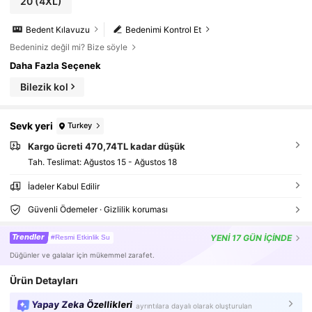
20
(4XL)
Bedent Kılavuzu
Bedenimi Kontrol Et
Bedeniniz değil mi? Bize söyle
Daha Fazla Seçenek
Bilezik kol
Sevk yeri
Turkey
Kargo ücreti 470,74TL kadar düşük
Tah. Teslimat:
Ağustos 15 - Ağustos 18
İadeler Kabul Edilir
Güvenli Ödemeler · Gizlilik koruması
Trendler
YENİ
17 GÜN İÇİNDE
#Resmi Etkinlik Su
Düğünler ve galalar için mükemmel zarafet.
Ürün Detayları
Yapay Zeka Özellikleri
ayrıntılara dayalı olarak oluşturulan