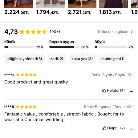
81K Takipçiler
4,76
2.224
1.794
2.721
1.813
1.
,09TL
,42TL
,26TL
,07TL
81K Takipçiler
4,76
4,73
(100+)
Daha fazla göster
81K Takipçiler
4,76
Küçük
Boyuta uygun
Büyük
12%
81%
7%
81K Takipçiler
4,76
düğün kıyafetleri
(5)
zarif
(2)
koku yok
(3)
muhteşem
(1)
81K Takipçiler
4,76
t***s
Renk: Siyah / Boyut: 1XL
81K Takipçiler
4,76
Good
product
and
great
quality
Helpful
(4)
l***8
Renk: Burgonya / Boyut: 4XL
Fantastic
value
,
comfortable
,
stretch
fabric
.
Bought
for
to
wear
at
a
Christmas
wedding
.
Helpful
(2)