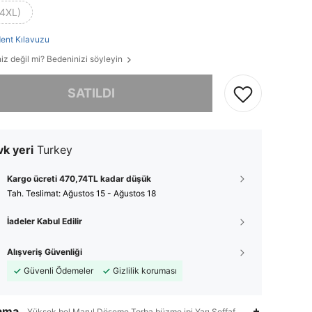
(4XL)
ent Kılavuzu
iz değil mi? Bedeninizi söyleyin
, ürün tükendi.
SATILDI
k yeri
Turkey
Kargo ücreti 470,74TL kadar düşük
Tah. Teslimat:
Ağustos 15 - Ağustos 18
İadeler Kabul Edilir
Alışveriş Güvenliği
Güvenli Ödemeler
Gizlilik koruması
lama
Yüksek bel,Marul Döşeme,Torba büzme ipi,Yarı Şeffaf