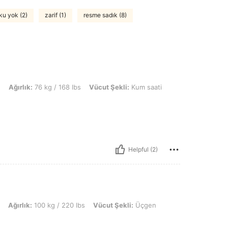
ku yok (2)
zarif (1)
resme sadık (8)
 kg / 168 lbs, Vücut Şekli: Kum saati, Renk: Siyah, Boyut: 0XL
n
Ağırlık:
76 kg / 168 lbs
Vücut Şekli:
Kum saati
Helpful (2)
00 kg / 220 lbs, Vücut Şekli: Üçgen, Renk: Siyah, Boyut: 1XL
Ağırlık:
100 kg / 220 lbs
Vücut Şekli:
Üçgen