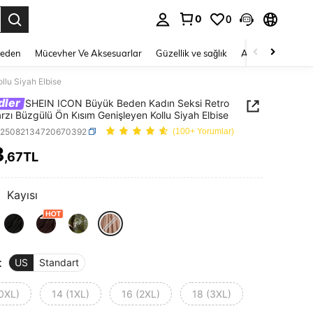
0
0
 to select.
Beden
Mücevher Ve Aksesuarlar
Güzellik ve sağlık
Ayakkabı
Ev T
lu Siyah Elbise
dler
SHEIN ICON Büyük Beden Kadın Seksi Retro
rzı Büzgülü Ön Kısım Genişleyen Kollu Siyah Elbise
z25082134720670392
(100+ Yorumlar)
3
,67TL
ICE AND AVAILABILITY
:
Kayısı
t
US
Standart
(0XL)
14 (1XL)
16 (2XL)
18 (3XL)