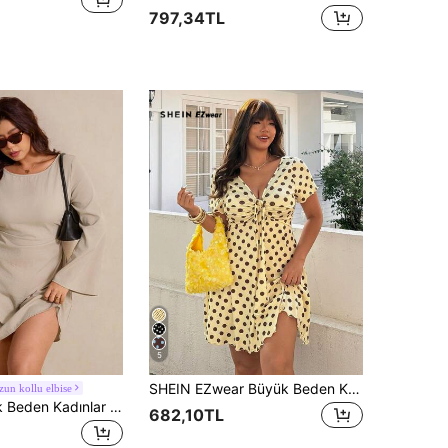
797,34TL
5
SHEIN EZwear Büyük Beden Kadın Puantiyeli Büzgülü Mini Elbise
zun kollu elbise
Elaquor Büyük Beden Kadınlar İçin Düz Renk Minimalist Günlük Giyim Yuvarlak Yaka Uzun Kollu Elbise
682,10TL