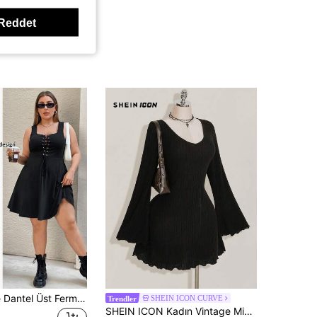
Reddet
SHEIN Essnce Dantel Üst Fermuar Kopçalar Sade Gündelik Artı Beden Elbiseler
SHEIN ICON CURVE
Trendler
SHEIN ICON Kadın Vintage Minimalist V Yakalı, Geniş Kollu, Tüylü Kaburgalı, Siyah Dar Elbise, Sonbahar/Kış