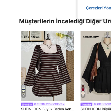
Çerezleri Yön
Müşterilerin İncelediği Diğer Ür
8
10
SHEIN ICON CURVE
SHEIN ICO
Trendler
Trendler
SHEIN ICON Büyük Beden Renkli Çizgili Sırtı Açık Geniş Kollu Örme Elbise