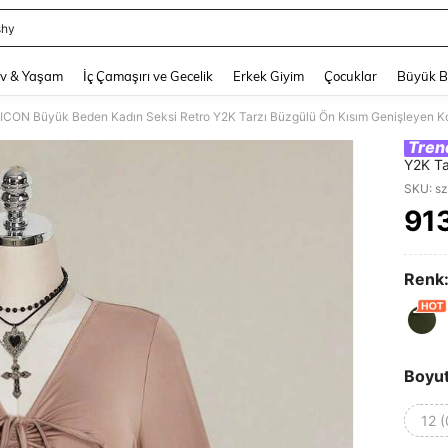
shy
and down arrow keys to navigate search Son arama and Keşif Arama. Press Enter
v & Yaşam
İç Çamaşırı ve Gecelik
Erkek Giyim
Çocuklar
Büyük 
ICON Büyük Beden Kadın Seksi Retro Y2K Tarzı Büzgülü Ön Kısım Genişleyen Kol
Tren
Y2K Ta
SKU: s
91
PR
Renk
Boyu
12 