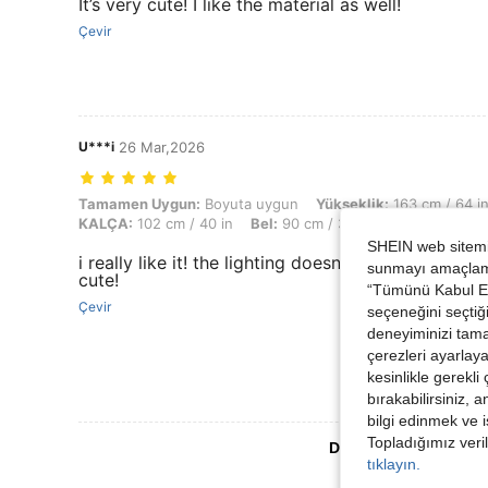
It’s very cute! I like the material as well!
Çevir
U***i
26 Mar,2026
Tamamen Uygun: Boyuta uygun, Yükseklik: 163 cm / 64 in, Ağırlık: 75 
Tamamen Uygun:
Boyuta uygun
Yükseklik:
163 cm / 64 i
KALÇA:
102 cm / 40 in
Bel:
90 cm / 35 in
Büst:
106 cm / 
SHEIN web sitemiz
i really like it! the lighting doesnt do it justice but 
sunmayı amaçlamak
cute!
“Tümünü Kabul Et”
Çevir
seçeneğini seçtiği
deneyiminizi tama
çerezleri ayarlay
kesinlikle gerekli
bırakabilirsiniz, 
bilgi edinmek ve i
Topladığımız veril
Daha Fazla Değerlen
tıklayın.