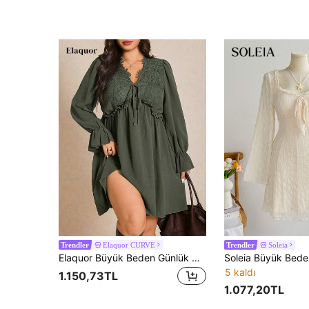
Elaquor CURVE
Soleia
Trendler
Trendler
Elaquor Büyük Beden Günlük Düz Renk Dantel Patchwork Elbise, Sonbahar
5 kaldı
1.150,73TL
1.077,20TL