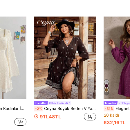
11
#Batı Festivali
Elega
Trendler
Trendler
Soleia Büyük Beden Kadınlar İçin Dokulu Kumaş Kare Yaka Geniş Kollu A Kesim Mini Elbise, Tatil Stili
Ceyna Büyük Beden V Yaka Günlük Tatil Şık Elbise, İlkbahar/Yaz Büyük Beden Batı Tarzı Kadın Elbiseleri Büyük Beden Kovboy Elbisesi Batı Tarzı Elbise Bohem Kıyafet Kadınlar İçin Elbise Boho Boho Elbise Yazlık Günlük Elbiseler Kadınlar İçin Plaj Elbisesi Kadınlar İçin Boho Şık Kadın Giyim
Elegantrix Büyük Beden Kadın 
-2%
-51%
20 kaldı
911,48TL
632,16TL