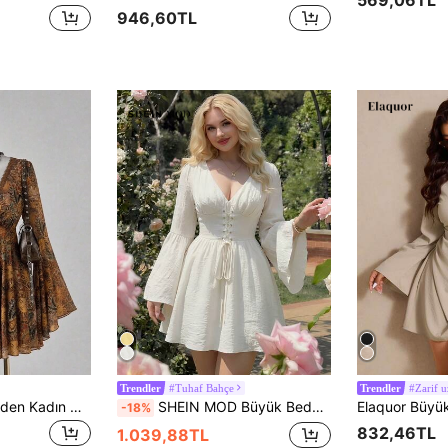
569,06TL
946,60TL
#Tuhaf Bahçe
#Zarif u
Trendler
Trendler
Sunspun Büyük Beden Kadın Güneş Baskılı Koyu Stil V Yaka Bel Vurgulu A Kesim Elbise
SHEIN MOD Büyük Beden Resmi Elbise, Kollu Balon Elbise, Kadınlar İçin Bel Kemerli İspanyol Kollu Elbise
-18%
832,46TL
1.039,88TL