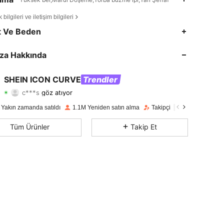
bilgileri ve iletişim bilgileri
4,81
4.1K
399K
t Ve Beden
4,81
4.1K
399K
za Hakkında
4,81
4.1K
399K
SHEIN ICON CURVE
Trendler
c***s
göz atıyor
4,81
4.1K
399K
Derecelendirme
Ürünler
Takipçiler
 Yakın zamanda satıldı
1.1M Yeniden satın alma
Takipçi artışı 10%
4,81
4.1K
399K
Tüm Ürünler
Takip Et
4,81
4.1K
399K
4,81
4.1K
399K
4,81
4.1K
399K
4,81
4.1K
399K