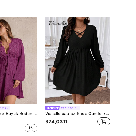
ntrix
Vionelle
Trendler
Kontrast Dantel Bağcıklı Fener Kollu Parti Elbisesi, Sonbahar/Kış
Vionelle çapraz Sade Gündelik Artı Beden Elbiseler
974,03TL