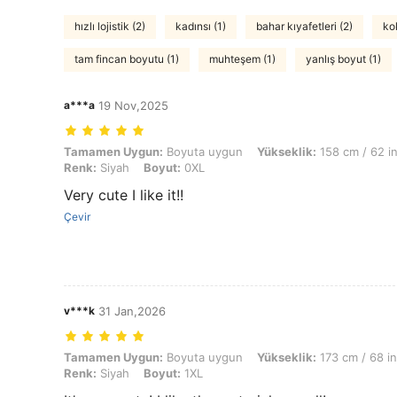
hızlı lojistik (2)
kadınsı (1)
bahar kıyafetleri (2)
ko
tam fincan boyutu (1)
muhteşem (1)
yanlış boyut (1)
a***a
19 Nov,2025
Tamamen Uygun: Boyuta uygun, Yükseklik: 158 cm / 62 in, Ağırlık: 76
Tamamen Uygun:
Boyuta uygun
Yükseklik:
158 cm / 62 i
Renk:
Siyah
Boyut:
0XL
Very cute I like it!!
Çevir
v***k
31 Jan,2026
Tamamen Uygun: Boyuta uygun, Yükseklik: 173 cm / 68 in, Ağırlık: 1
Tamamen Uygun:
Boyuta uygun
Yükseklik:
173 cm / 68 in
Renk:
Siyah
Boyut:
1XL