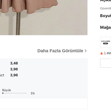
Güvenlik 
Boyu
Mağa
Daha Fazla Görüntüle
1.4M
3,48
3,96
uct
3,96
Büyük
5%