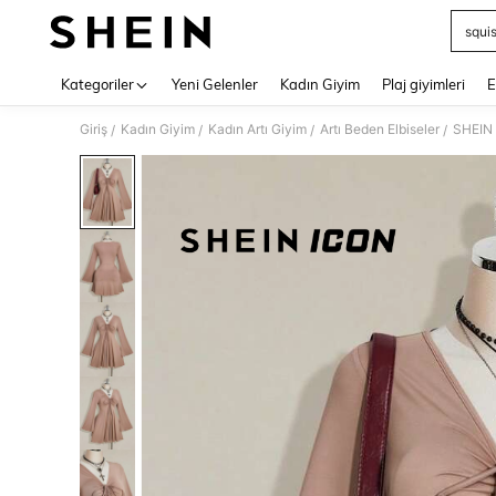
squi
Use up 
Kategoriler
Yeni Gelenler
Kadın Giyim
Plaj giyimleri
E
Giriş
Kadın Giyim
Kadın Artı Giyim
Artı Beden Elbiseler
SHEIN 
/
/
/
/