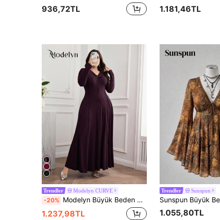
936,72TL
1.181,46TL
Modelyn CURVE
Sunspun
Trendler
Trendler
Modelyn Büyük Beden Bordo Maxi Elbise: Kadınlar İçin Zarif Uzun Kollu V Yaka A Kesim Elbise
-20%
1.055,80TL
1.237,98TL