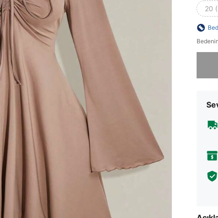
20 
Bed
Bedenin
Üzgünüm
Sev
Açık