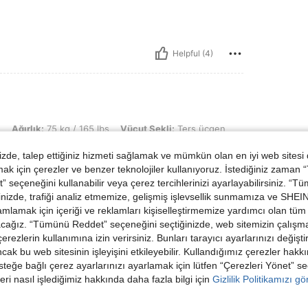
Helpful (4)
kg / 165 lbs, Vücut Şekli: Ters üçgen, KALÇA: 102 cm / 40 in, Bel: 90 cm / 35 in,
n
Ağırlık:
75 kg / 165 lbs
Vücut Şekli:
Ters üçgen
41.7 in
Renk:
Siyah
Boyut:
0XL
de, talep ettiğiniz hizmeti sağlamak ve mümkün olan en iyi web sitesi
its
 için çerezler ve benzer teknolojiler kullanıyoruz. İstediğiniz zaman
 seçeneğini kullanabilir veya çerez tercihlerinizi ayarlayabilirsiniz. “T
nizde, trafiği analiz etmemize, gelişmiş işlevsellik sunmamıza ve SHEIN 
mlamak için içeriği ve reklamları kişiselleştirmemize yardımcı olan tüm 
acağız. “Tümünü Reddet” seçeneğini seçtiğinizde, web sitemizin çalışm
 çerezlerin kullanımına izin verirsiniz. Bunları tarayıcı ayarlarınızı değişt
Helpful (6)
ancak bu web sitesinin işleyişini etkileyebilir. Kullandığımız çerezler hak
steğe bağlı çerez ayarlarınızı ayarlamak için lütfen “Çerezleri Yönet” s
eri nasıl işlediğimiz hakkında daha fazla bilgi için
Gizlilik Politikamızı g
dirme Görüntüle