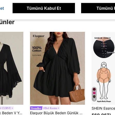
et
Tümünü Kabul Et
Tümünü 
ünler
4
N CURVE
#Bol Kesim
Trendler
SHEIN ICON Büyük Beden V Yakalı Büzgülü Bel A Kesim Kloş Kollu Elbise, Boho Hippi Y2K Stili, Yaz İçin Uygun, Göçebe Havası, Yaz Tatili, Müzik Festivali, Mezuniyet Sezonu Okula Dönüş Giysileri
Elaquor Büyük Beden Günlük Düz Renk Fener Kol Elbise Uçuşan Elbise