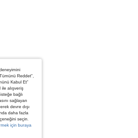
 Büst: 106 cm / 41.7 in, Renk: Siyah, Boyut: 0XL
 deneyimini
 “Tümünü Reddet”,
ümünü Kabul Et”
ile alışveriş
isteğe bağlı
asını sağlayan
irerek devre dışı
kında daha fazla
eçeneğini seçin.
örmek için buraya