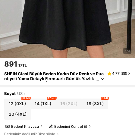
1/9
891
,17TL
SHEIN Clasi Büyük Beden Kadın Düz Renk ve Pua
4,77
(
88
)
ntiyeli Yama Detaylı Fermuarlı Günlük Yazlık
Elbise, Kadınlar İçin İlkbahar Elbiseleri, Zarif
Yazlık Elbise, İş Elbisesi, Siyah Elbise
Boyut
US
10 left
12 left
9 left
12
(0XL)
14
(1XL)
16
(2XL)
18
(3XL)
20
(4XL)
Bedent Kılavuzu
Bedenimi Kontrol Et
Bedeniniz değil mi? Bize söyle