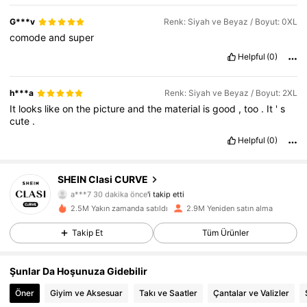
G***v
Renk: Siyah ve Beyaz / Boyut: 0XL
comode
and
super
Helpful
(0)
h***a
Renk: Siyah ve Beyaz / Boyut: 2XL
It
looks
like
on
the
picture
and
the
material
is
good
,
too
.
It
'
s
cute
.
Helpful
(0)
SHEIN Clasi CURVE
338K Takipçiler
4,83
a***7
30 dakika önce
'i takip etti
2.5M Yakın zamanda satıldı
2.9M Yeniden satın alma
338K Takipçiler
4,83
Takip Et
Tüm Ürünler
338K Takipçiler
4,83
Şunlar Da Hoşunuza Gidebilir
338K Takipçiler
4,83
Öner
Giyim ve Aksesuar
Takı ve Saatler
Çantalar ve Valizler