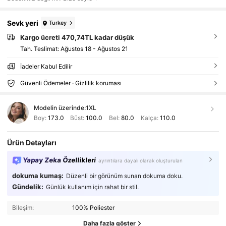
Sevk yeri
Turkey
Kargo ücreti 470,74TL kadar düşük
Tah. Teslimat:
Ağustos 18 - Ağustos 21
İadeler Kabul Edilir
Güvenli Ödemeler · Gizlilik koruması
Modelin üzerinde:
1XL
Boy:
173.0
Büst:
100.0
Bel:
80.0
Kalça:
110.0
Ürün Detayları
Yapay Zeka Özellikleri
ayrıntılara dayalı olarak oluşturulan
dokuma kumaş:
Düzenli bir görünüm sunan dokuma doku.
Gündelik:
Günlük kullanım için rahat bir stil.
Bileşim:
100% Poliester
Daha fazla göster