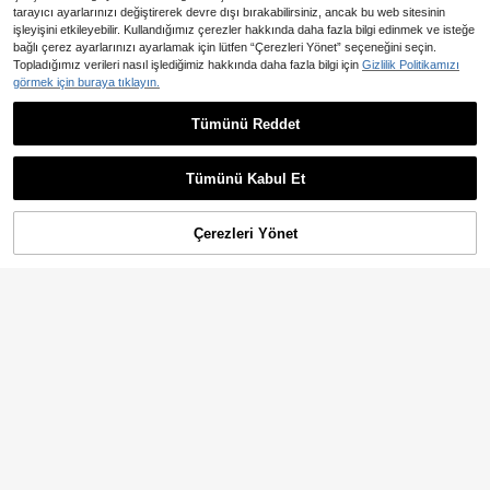
tarayıcı ayarlarınızı değiştirerek devre dışı bırakabilirsiniz, ancak bu web sitesinin
işleyişini etkileyebilir. Kullandığımız çerezler hakkında daha fazla bilgi edinmek ve isteğe
bağlı çerez ayarlarınızı ayarlamak için lütfen “Çerezleri Yönet” seçeneğini seçin.
Topladığımız verileri nasıl işlediğimiz hakkında daha fazla bilgi için
Gizlilik Politikamızı
görmek için buraya tıklayın.
Tümünü Reddet
GlowEve CURVE Büyük Bede
Puantiye Gündelik Artı Beden Elbise
NEW
801
486
n Yazlık Günlük Ön Düğmeli Gömle
ler
,18TL
,74TL
k Elbise
Tümünü Kabul Et
Çerezleri Yönet
SEPETE EKLE