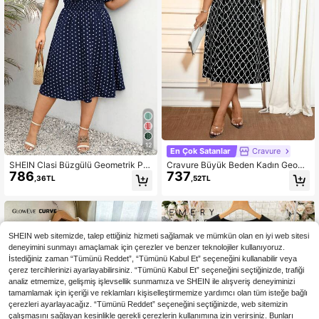
12
En Çok Satanlar
Cravure
SHEIN Clasi Büzgülü Geometrik Pu
Cravure Büyük Beden Kadın Geom
786
737
antiye Her Yerde Baskı Gündelik Art
etrik Desenli V Yakalı Volanlı Kısa K
,36TL
,52TL
ı Beden Elbiseler
ollu Şık Uzun Elbise
SHEIN web sitemizde, talep ettiğiniz hizmeti sağlamak ve mümkün olan en iyi web sitesi
deneyimini sunmayı amaçlamak için çerezler ve benzer teknolojiler kullanıyoruz.
İstediğiniz zaman “Tümünü Reddet”, “Tümünü Kabul Et” seçeneğini kullanabilir veya
çerez tercihlerinizi ayarlayabilirsiniz. “Tümünü Kabul Et” seçeneğini seçtiğinizde, trafiği
analiz etmemize, gelişmiş işlevsellik sunmamıza ve SHEIN ile alışveriş deneyiminizi
tamamlamak için içeriği ve reklamları kişiselleştirmemize yardımcı olan tüm isteğe bağlı
çerezleri ayarlayacağız. “Tümünü Reddet” seçeneğini seçtiğinizde, web sitemizin
çalışmasını sağlayan kesinlikle gerekli çerezlerin kullanımına izin verirsiniz. Bunları