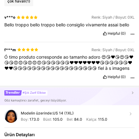
çok havalı
(1)
v***o
Renk: Siyah / Boyut: 0XL
Bello
troppo
bello
troppo
bello
consiglio
vivamente
assai
bello
Helpful
(0)
f***m
Renk: Siyah / Boyut: 0XL
Ó
timo
produto
corresponde
ao
tamanho
adoro
😍😘❤️😘😍😘❤️
😘😘😍😍😘😍😍😍😘😘😘😘😘😘❤️❤️❤️❤️❤️❤️❤️😘😘😘😘😘😘❤️
❤️❤️😘😘😘😘😘😘😘😘😘😘😘😘😘😘😘😘😘😘
fiel
à
s
imagens
Helpful
(0)
Trendler
#Şık Zarif Elbise
Göz kamaştırıcı zarafet, geceyi büyülüyor.
Modelin üzerinde:
US 14 (1XL)
Boy:
173.0
Büst:
105.0
Bel:
84.0
Kalça:
115.0
Ürün Detayları