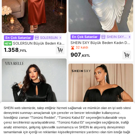
En Çok Satanlar
SHEIN SXY CURVE
En Çok Satanlar
SOLERSUN
SHEIN SXY Büyük Beden Kadın Dü
SOLERSUN Büyük Beden Kadı
NEW
z Renk Derin V Yaka Pileli Günlük P
n Saten Boyundan Bağlamalı Sırtı A
32 kaldı
1.358
,71TL
arti Elbisesi
çık Elbise, Tüm Mevsimler İçin Çok
907
,63TL
Yönlü Parti Elbisesi
SHEIN web sitemizde, talep ettiğiniz hizmeti sağlamak ve mümkün olan en iyi web sitesi
deneyimini sunmayı amaçlamak için çerezler ve benzer teknolojiler kullanıyoruz.
İstediğiniz zaman “Tümünü Reddet”, “Tümünü Kabul Et” seçeneğini kullanabilir veya
çerez tercihlerinizi ayarlayabilirsiniz. “Tümünü Kabul Et” seçeneğini seçtiğinizde, trafiği
analiz etmemize, gelişmiş işlevsellik sunmamıza ve SHEIN ile alışveriş deneyiminizi
tamamlamak için içeriği ve reklamları kişiselleştirmemize yardımcı olan tüm isteğe bağlı