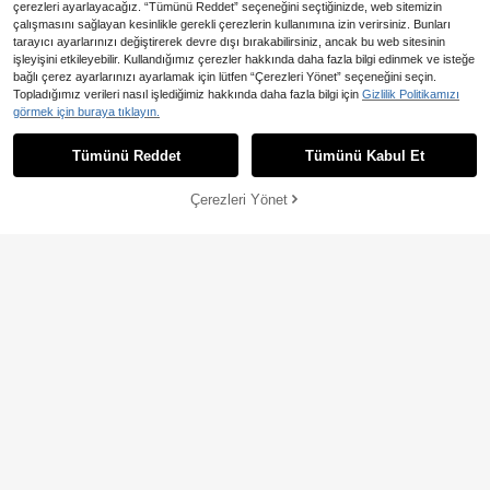
çerezleri ayarlayacağız. “Tümünü Reddet” seçeneğini seçtiğinizde, web sitemizin
çalışmasını sağlayan kesinlikle gerekli çerezlerin kullanımına izin verirsiniz. Bunları
tarayıcı ayarlarınızı değiştirerek devre dışı bırakabilirsiniz, ancak bu web sitesinin
En Çok Satanlar
VIVA RELLE
işleyişini etkileyebilir. Kullandığımız çerezler hakkında daha fazla bilgi edinmek ve isteğe
En Çok Satanlar
#Tarzınızı Ortaya Çıkarın
Viva Relle Büyük Beden Şık Benzer
bağlı çerez ayarlarınızı ayarlamak için lütfen “Çerezleri Yönet” seçeneğini seçin.
siz Uzun Kollu Seksi Elbise
17 kaldı
SHEIN SXY Artı Beden Elbiseler
Topladığımız verileri nasıl işlediğimiz hakkında daha fazla bilgi için
Gizlilik Politikamızı
10 kaldı
görmek için buraya tıklayın.
725
,45TL
-47%
999
,28TL
Tümünü Reddet
Tümünü Kabul Et
Çerezleri Yönet
SEPETE EKLE
%44% İNDİRİM!