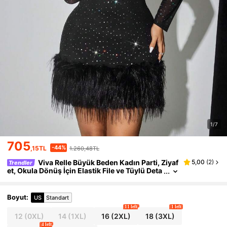
1/7
705
-44%
,15TL
1.260,48TL
Viva Relle Büyük Beden Kadın Parti, Ziyaf
5,00
(
2
)
Trendler
et, Okula Dönüş İçin Elastik File ve Tüylü Deta
ylı Kalp Yaka Uzun Kollu Vücuda Oturan Midi
Elbise, Sevgililer Günü İçin Uygun
Boyut
:
US
Standart
11 left
1 left
12
(0XL)
14
(1XL)
16
(2XL)
18
(3XL)
4 left