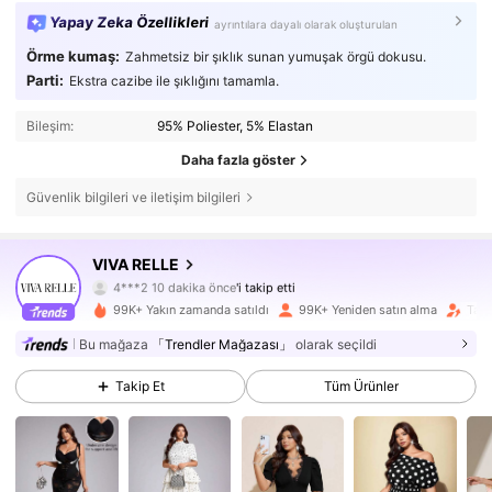
Yapay Zeka Özellikleri
ayrıntılara dayalı olarak oluşturulan
Örme kumaş:
Zahmetsiz bir şıklık sunan yumuşak örgü dokusu.
Parti:
Ekstra cazibe ile şıklığını tamamla.
Bileşim:
95% Poliester, 5% Elastan
Daha fazla göster
Güvenlik bilgileri ve iletişim bilgileri
156K Takipçiler
4,76
VIVA RELLE
4***2
10 dakika önce
'i takip etti
d***p
göz atıyor
156K Takipçiler
4,76
99K+ Yakın zamanda satıldı
99K+ Yeniden satın alma
Taki
Bu mağaza
「Trendler Mağazası」
olarak seçildi
156K Takipçiler
4,76
Takip Et
Tüm Ürünler
156K Takipçiler
4,76