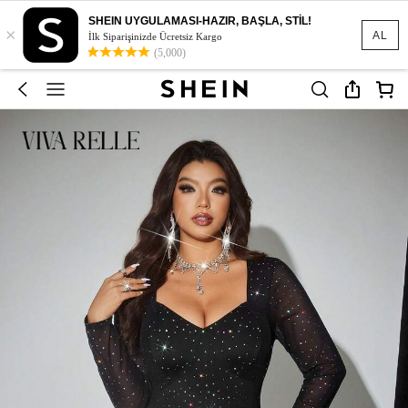
SHEIN UYGULAMASI-HAZIR, BAŞLA, STİL!
×
AL
İlk Siparişinizde Ücretsiz Kargo
(5,000)