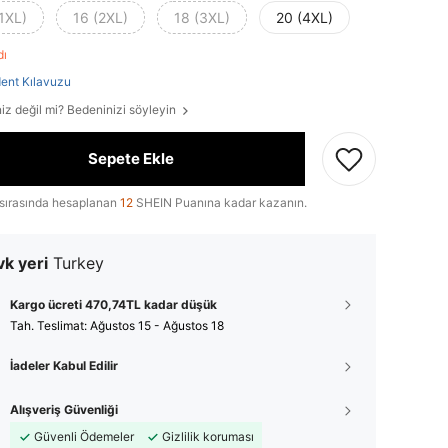
1XL)
16 (2XL)
18 (3XL)
20 (4XL)
ldı
ent Kılavuzu
iz değil mi? Bedeninizi söyleyin
Sepete Ekle
sırasında hesaplanan
12
SHEIN Puanına kadar kazanın.
k yeri
Turkey
Kargo ücreti 470,74TL kadar düşük
Tah. Teslimat:
Ağustos 15 - Ağustos 18
İadeler Kabul Edilir
Alışveriş Güvenliği
Güvenli Ödemeler
Gizlilik koruması