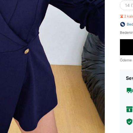
14 (
2 ka
Bed
Bedenin
Ödeme 
Sev