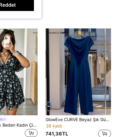
Reddet
GlowEve CURVE Beyaz Şık Günlük Kullanım İçin Rahat Büyük Beden Tulum
lle
Vionelle Büyük Beden Kadın Çiçek Desenli Günlük Çok Amaçlı Tulum, İlkbahar/Yaz
38 kaldı
741,36TL