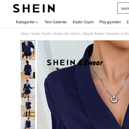
squi
Use up 
Kategoriler
Yeni Gelenler
Kadın Giyim
Plaj giyimleri
E
Giriş
Kadın Giyim
Kadın Artı Giyim
Büyük Beden Tulumlar ve Bo
/
/
/