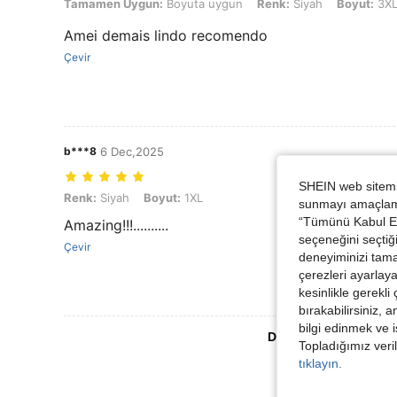
Tamamen Uygun: Boyuta uygun, Renk: Siyah, Boyut: 3XL
Tamamen Uygun:
Boyuta uygun
Renk:
Siyah
Boyut:
3X
Amei demais lindo recomendo
Çevir
b***8
6 Dec,2025
SHEIN web sitemiz
Renk: Siyah, Boyut: 1XL
Renk:
Siyah
Boyut:
1XL
sunmayı amaçlamak
“Tümünü Kabul Et”
Amazing!!!..........
seçeneğini seçtiği
Çevir
deneyiminizi tama
çerezleri ayarlay
kesinlikle gerekli
bırakabilirsiniz, 
bilgi edinmek ve i
Daha Fazla Değerlen
Topladığımız veril
tıklayın.