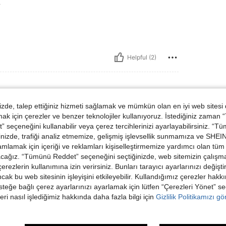
L
Helpful (2)
de, talep ettiğiniz hizmeti sağlamak ve mümkün olan en iyi web sitesi
 için çerezler ve benzer teknolojiler kullanıyoruz. İstediğiniz zaman
 seçeneğini kullanabilir veya çerez tercihlerinizi ayarlayabilirsiniz. “T
nizde, trafiği analiz etmemize, gelişmiş işlevsellik sunmamıza ve SHEIN 
mlamak için içeriği ve reklamları kişiselleştirmemize yardımcı olan tüm 
acağız. “Tümünü Reddet” seçeneğini seçtiğinizde, web sitemizin çalışm
Helpful (1)
 çerezlerin kullanımına izin verirsiniz. Bunları tarayıcı ayarlarınızı değişt
ancak bu web sitesinin işleyişini etkileyebilir. Kullandığımız çerezler hak
steğe bağlı çerez ayarlarınızı ayarlamak için lütfen “Çerezleri Yönet” s
dirme Görüntüle
eri nasıl işlediğimiz hakkında daha fazla bilgi için
Gizlilik Politikamızı g