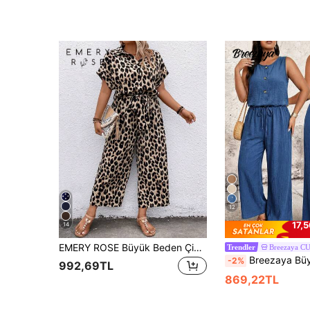
12
17,5
14
EMERY ROSE Büyük Beden Çiçek Desenli Düğmeli Kemerli Kısa Kollu Tulum, Yaz
Breezaya C
Trendler
Breezaya Büyük Beden Düz Renk Yuvarlak Yaka Sırtı 
-2%
992,69TL
869,22TL