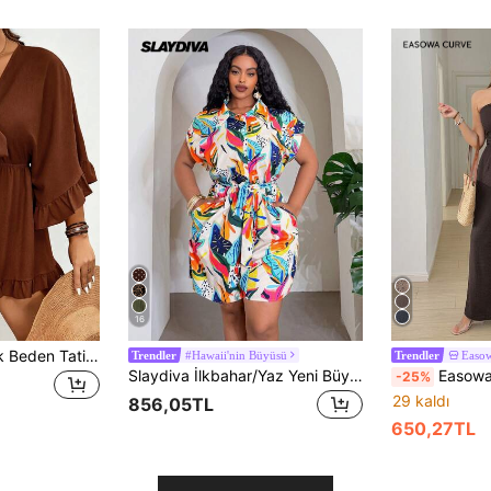
16
SHEIN VCAY Büyük Beden Tatil Tek Renk Yarasa Kollu, Volanlı Etek Ucu, Bağcıklı Bel Tulumu
#Hawaii'nin Büyüsü
Easo
Trendler
Trendler
Slaydiva İlkbahar/Yaz Yeni Büyük Beden Çok Yönlü Günlük Her Şeyle Uyumlu Plaj Kısa Kollu Tulum/Kadın Tulumu/Bohem/Müzik Festivali/Paskalya/Aziz Patrick Günü/Batı Tarzı/Göçebe Tarzı/Doğum Günü Partisi/Mezuniyet/Günlük Rahat Kıyafet/Tatil/Seyahat/Plaj/Güneşlenme/Sevgililer Günü/Moda Influencer Tarzı/İşe Gidiş Geliş Tarzı/Yaz Çiçek Desenleri
Easowa Curve Büyük
-25%
29 kaldı
856,05TL
650,27TL