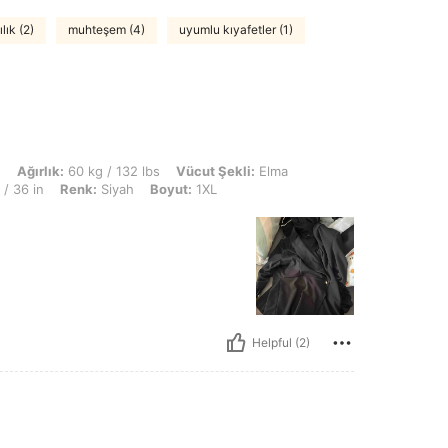
lık (2)
muhteşem (4)
uyumlu kıyafetler (1)
kg / 132 lbs, Vücut Şekli: Elma, Büst: 100 cm / 39.4 in, KALÇA: 100 cm / 39 in, B
n
Ağırlık:
60 kg / 132 lbs
Vücut Şekli:
Elma
/ 36 in
Renk:
Siyah
Boyut:
1XL
Helpful (2)