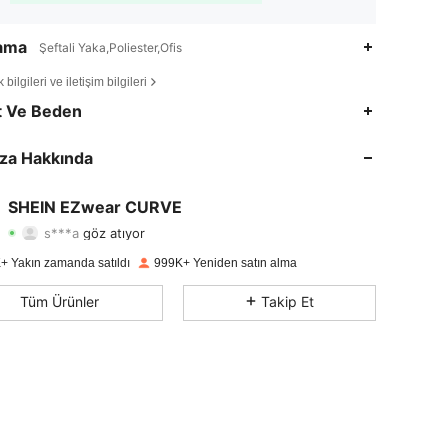
lama
Şeftali Yaka,Poliester,Ofis
bilgileri ve iletişim bilgileri
4,84
6.7K
397K
t Ve Beden
4,84
6.7K
397K
za Hakkında
4,84
6.7K
397K
SHEIN EZwear CURVE
s***a
göz atıyor
4,84
6.7K
397K
Derecelendirme
Ürünler
Takipçiler
+ Yakın zamanda satıldı
999K+ Yeniden satın alma
4,84
6.7K
397K
Tüm Ürünler
Takip Et
4,84
6.7K
397K
4,84
6.7K
397K
4,84
6.7K
397K