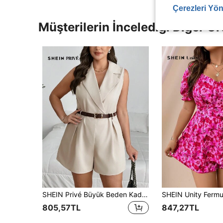
Çerezleri Yön
Müşterilerin İncelediği Diğer Ür
SHEIN Privé Büyük Beden Kadın Haki Çentikli Yaka Kısa Bacak Tulum, Sonbahar ve Okula Dönüş İçin Yeni Varış
805,57TL
847,27TL