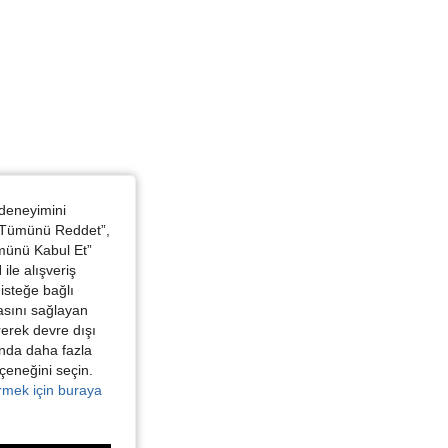
 deneyimini
 “Tümünü Reddet”,
ümünü Kabul Et”
ile alışveriş
isteğe bağlı
asını sağlayan
irerek devre dışı
kında daha fazla
eçeneğini seçin.
örmek için buraya