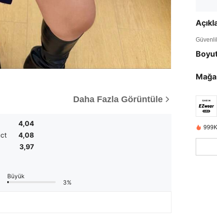
Açık
Güvenlik 
Boyu
Mağa
Daha Fazla Görüntüle
4,04
999K
uct
4,08
3,97
Büyük
3%