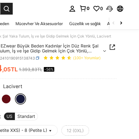
0
0
 to select.
Beden
Mücevher Ve Aksesuarlar
Güzellik ve sağlık
Ayakkabı
Ev T
al Yaka Tulum, İş ve İşe Gidip Gelmek İçin Çok Yönlü, Lacivert
EZwear Büyük Beden Kadınlar İçin Düz Renk Şal
ulum, İş ve İşe Gidip Gelmek İçin Çok Yönlü,
rt
z2410190915138743
(100+ Yorumlar)
4
,05TL
1.393,83TL
-56%
ICE AND AVAILABILITY
:
Lacivert
t
US
Standart
etite XXS) - 8 (Petite L)
12 (0XL)