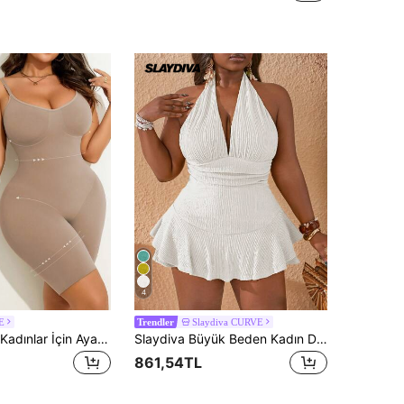
4
E
Slaydiva CURVE
Trendler
Büyük Beden Kadınlar İçin Ayarlanabilir Askılı Sıkıştırıcı Tam Vücut Şekillendirici Yazlık
Slaydiva Büyük Beden Kadın Düz Yeşil Örgü Dokulu Kumaş Günlük Tatil Seksi Sırtı Açık Fırfırlı Etekli Tulum, Yazlık Askılı Elbise Kadın Askılı Elbise Fırfırlı Etekli Elbise Beyaz Elbise Dokulu Elbise
861,54TL