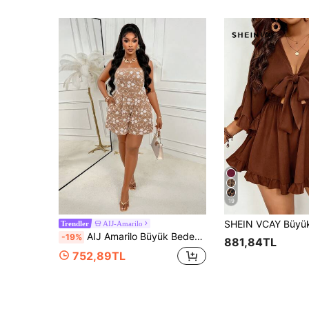
19
AIJ-Amarilo
Trendler
AIJ Amarilo Büyük Beden Kadın Kolsuz İnce Askılı Kısa Tulum, Büzgülü Detaylı ve Cepli, Kahverengi Çiçek Desenli Dokuma Kumaş Yazlık Romper
-19%
881,84TL
752,89TL