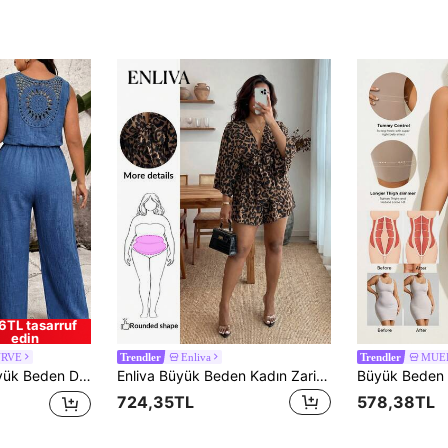
6TL tasarruf
edin
URVE
Enliva
MUE
Trendler
Trendler
Açık Dantelli Kolsuz Lastik Bel Düğmeli Tulum
Enliva Büyük Beden Kadın Zarif Leopar Desenli Tulum, Yuvarlak Vücut Tipi İçin, İşten Hafta Sonuna Uygun
724,35TL
578,38TL