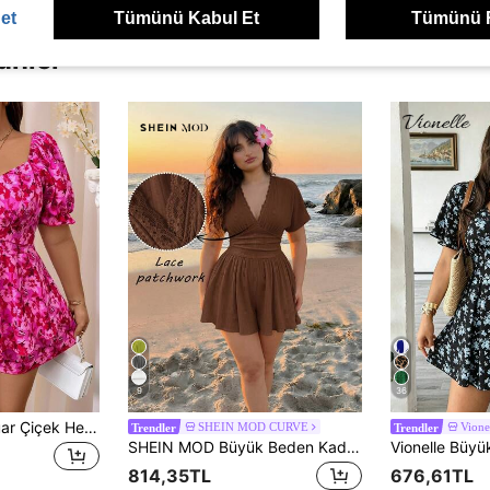
et
Tümünü Kabul Et
Tümünü 
ünler
9
36
SHEIN Unity Fermuar Çiçek Her Yerde Baskı boho Artı Beden Tulumlar
SHEIN MOD CURVE
Vione
Trendler
Trendler
SHEIN MOD Büyük Beden Kadın V Yaka Dantel Detaylı Yarasa Kollu Tulum, Kayısı Rengi, Günlük Giyim
814,35TL
676,61TL