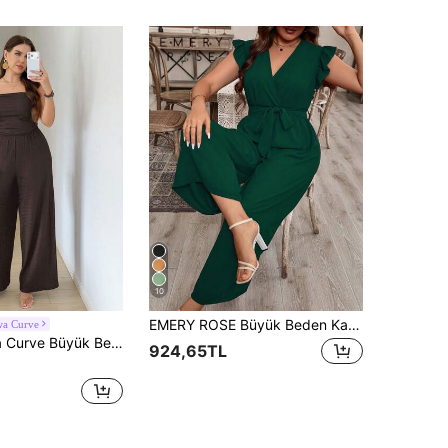
10
EMERY ROSE Büyük Beden Kadın Yazlık Düz Renk Surplice V Yaka Kısa Kollu Bol Tulum
wa Curve
 Beden Yazlık Günlük Düz Renk Askısız Tulum
924,65TL