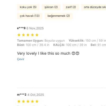
koku yok (5)
şükran (2)
zarif (2)
orta düzeyde sıkı
çok havalı (13)
beğenmemek (2)
e***9
6 Nov,2025
Tamamen Uygun: Boyuta uygun, Yükseklik: 150 cm / 59 in, Ağırlık: 60 
Tamamen Uygun:
Boyuta uygun
Yükseklik:
150 cm / 59 i
Büst:
100 cm / 39.4 in
KALÇA:
100 cm / 39 in
Bel:
91 cm 
Very lovely I like this so much 😍😍
Çevir
m***2
4 Oct,2025