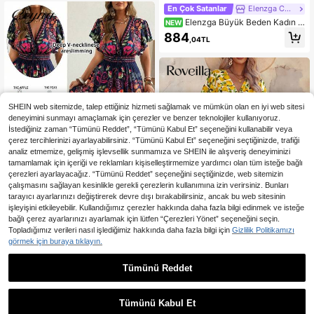
En Çok Satanlar
Elenzga CURVE
Elenzga Büyük Beden Kadın Z
NEW
arif Bordo Yaprak Desenli Volanlı V
884
,04TL
Yaka Kısa Kollu Dar Kesim Etek Ucu
Geniş Elbise Rahat Tatil Elbisesi
SHEIN web sitemizde, talep ettiğiniz hizmeti sağlamak ve mümkün olan en iyi web sitesi
deneyimini sunmayı amaçlamak için çerezler ve benzer teknolojiler kullanıyoruz.
İstediğiniz zaman “Tümünü Reddet”, “Tümünü Kabul Et” seçeneğini kullanabilir veya
çerez tercihlerinizi ayarlayabilirsiniz. “Tümünü Kabul Et” seçeneğini seçtiğinizde, trafiği
analiz etmemize, gelişmiş işlevsellik sunmamıza ve SHEIN ile alışveriş deneyiminizi
tamamlamak için içeriği ve reklamları kişiselleştirmemize yardımcı olan tüm isteğe bağlı
çerezleri ayarlayacağız. “Tümünü Reddet” seçeneğini seçtiğinizde, web sitemizin
çalışmasını sağlayan kesinlikle gerekli çerezlerin kullanımına izin verirsiniz. Bunları
16
tarayıcı ayarlarınızı değiştirerek devre dışı bırakabilirsiniz, ancak bu web sitesinin
işleyişini etkileyebilir. Kullandığımız çerezler hakkında daha fazla bilgi edinmek ve isteğe
En Çok Satanlar
Ceyna
bağlı çerez ayarlarınızı ayarlamak için lütfen “Çerezleri Yönet” seçeneğini seçin.
Ceyna Büyük Beden Kadınlar İçin Y
Topladığımız verileri nasıl işlediğimiz hakkında daha fazla bilgi için
Gizlilik Politikamızı
eni Yazlık Bohem Tarzı Baskılı Günl
1.332
görmek için buraya tıklayın.
,92TL
ük Elbise, Fırfırlı Kollu Belden Vücud
a Oturan, V Yakalı, Akıcı Kesimli, Vü
cuda Oturan ve Etek Boyu Genişley
Tümünü Reddet
En Çok Satanlar
#Vintage Botanik
en Maksi Elbise
Roveilla Büyük beden kadınlar için t
ek bambu elyaf keten karışımı, limo
929
,04TL
n desenli, V yakalı, elastik bel, A ke
Tümünü Kabul Et
sim midi elbise, yan yırtmaçlı ve çan