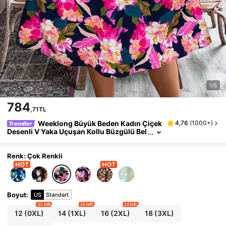
1/5
784
,71TL
Weeklong Büyük Beden Kadın Çiçek
4,76
(
1000+
)
Trendler
Desenli V Yaka Uçuşan Kollu Büzgülü Bel
A Kesim Elbise, Lacivert, Yaz, Bohem, Tat
il, Tatil, Zarif Fransız Retro Plaj Resort
Renk: Çok Renkli
Boyut
:
US
Standart
25 left
24 left
24 left
12
(0XL)
14
(1XL)
16
(2XL)
18
(3XL)