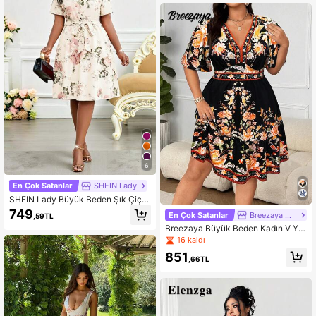
azlık Giyim Kadın S Yazlık Giysiler İ
ş Yazlık Elbiseleri
6
En Çok Satanlar
SHEIN Lady
SHEIN Lady Büyük Beden Şık Çiçe
k Desenli Yazlık Elbise
749
En Çok Satanlar
Breezaya CURVE
,59TL
Breezaya Büyük Beden Kadın V Ya
ka Retro Baskılı Günlük Elbise
16 kaldı
851
,66TL