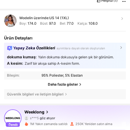
Helpful
(1)
Modelin üzerinde:
US 14 (1XL)
Boy:
174.0
Büst:
97.0
Bel:
77.0
Kalça:
108.0
Ürün Detayları
Yapay Zeka Özellikleri
ayrıntılara dayalı olarak oluşturulan
dokuma kumaş:
Yalın dokuma dokusuyla gelen şık bir görünüm.
A kesim:
Zarif bir akışa sahip A-kesim form.
Bileşim:
95% Poliester, 5% Elastan
Daha fazla göster
Güvenlik bilgileri ve iletişim bilgileri
87K Takipçiler
4,72
Weeklong
s***5
göz atıyor
87K Takipçiler
4,72
1M Yakın zamanda satıldı
250K Yeniden satın alma