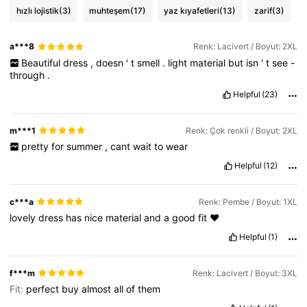
hızlı lojistik
(3)
muhteşem
(17)
yaz kıyafetleri
(13)
zarif
(3)
a***8
Renk: Lacivert / Boyut: 2XL
Beautiful
dress
,
doesn
'
t
smell
.
light
material
but
isn
'
t
see
-
through
.
Helpful
(23)
m***1
Renk: Çok renkli / Boyut: 2XL
pretty
for
summer
,
cant
wait
to
wear
Helpful
(12)
c***a
Renk: Pembe / Boyut: 1XL
lovely
dress
has
nice
material
and
a
good
fit
❤️
Helpful
(1)
f***m
Renk: Lacivert / Boyut: 3XL
Fit:
perfect
buy
almost
all
of
them