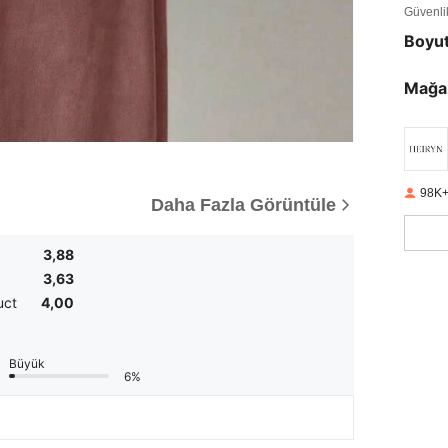
Güvenlik 
Boyu
Mağa
98K+
Daha Fazla Görüntüle
3,88
3,63
uct
4,00
Büyük
6%