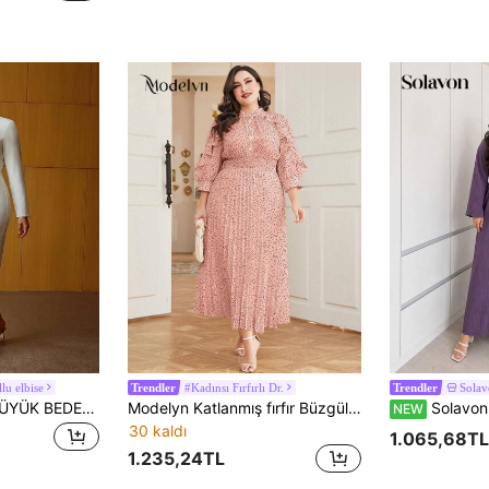
lu elbise
#Kadınsı Fırfırlı Dr.
Sola
Trendler
Trendler
MOTF PREMIUM BÜYÜK BEDEN KADIN METAL DEKORLU UZUN KOLLU MİNİMALİST ZARİF ORTA BOY ELBİSE, İLKBAHAR/YAZ
Modelyn Katlanmış fırfır Büzgülü Önden Düğmeli Puantiye Zarif Artı Beden Elbiseler
Solavon Büyük B
NEW
30 kaldı
1.065,68TL
1.235,24TL