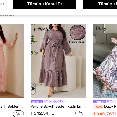
et
Tümünü Kabul Et
Tümünü 
ünler
#Antik Çiçekler
Dazy
Trendler
Trendler
alı Uzun Elbise, Zarif İlkbahar/Yaz
Veilorie Büyük Beden Kadınlar İçin Küçük Çiçekli Fener Kollu Fırfırlı Etekli Günlük Elbise
Dazy Plus Çiçek Desenli V Yaka Belden Büz
-47%
1.542,54TL
1.049,76TL