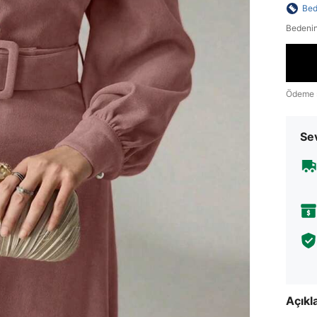
Bed
Bedenin
Ödeme 
Sev
Açık