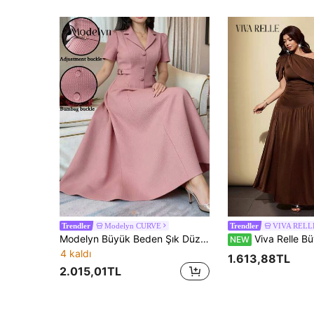
Modelyn CURVE
VIVA RELL
Trendler
Trendler
Modelyn Büyük Beden Şık Düz Renk Belden Sıkılaştırılmış Uzun Yazlık Elbise
Viva Relle Büyük Beden Kadın Asimetrik Omuzlu Büzgülü Bel Dolgun Etekli Gece Elbisesi, Yere Kadar Uzun Suni Pelerin, Büzgülü Be
NEW
4 kaldı
1.613,88TL
2.015,01TL