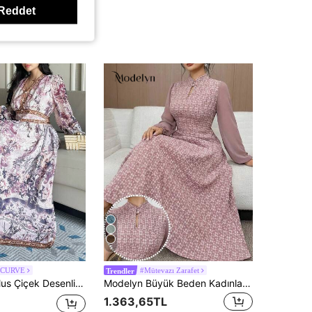
Reddet
5
 CURVE
#Mütevazı Zarafet
Trendler
gülü Zarif Büyük Beden Uzun Kollu Maxi Elbise Yazlık Elbise Boho Tatil Kıyafetleri Kadınlar
Modelyn Büyük Beden Kadınlar İçin Şık Uzun Kollu Elbise
1.363,65TL