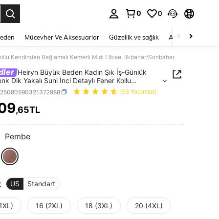
0
0
 to select.
Beden
Mücevher Ve Aksesuarlar
Güzellik ve sağlık
Ayakkabı
Ev T
ollu Kendinden Bağlamalı Kemerli Midi Elbise, İlkbahar/Sonbahar
dler
Heiryn Büyük Beden Kadın Şık İş-Günlük
nk Dik Yakalı Suni İnci Detaylı Fener Kollu
den Bağlamalı Kemerli Midi Elbise,
z25080590321372988
(63 Yorumlar)
ar/Sonbahar
909
,65TL
ICE AND AVAILABILITY
:
Pembe
t
US
Standart
1XL)
16 (2XL)
18 (3XL)
20 (4XL)