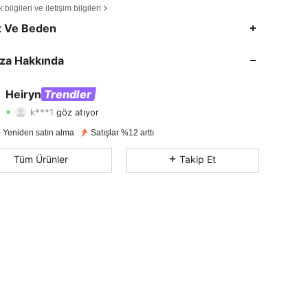
bilgileri ve iletişim bilgileri
4,80
972
285K
t Ve Beden
4,80
972
285K
za Hakkında
4,80
972
285K
Heiryn
Trendler
k***1
göz atıyor
4,80
972
285K
Derecelendirme
Ürünler
Takipçiler
 Yeniden satın alma
Satışlar %12 arttı
4,80
972
285K
Tüm Ürünler
Takip Et
4,80
972
285K
4,80
972
285K
4,80
972
285K
4,80
972
285K
4,80
972
285K