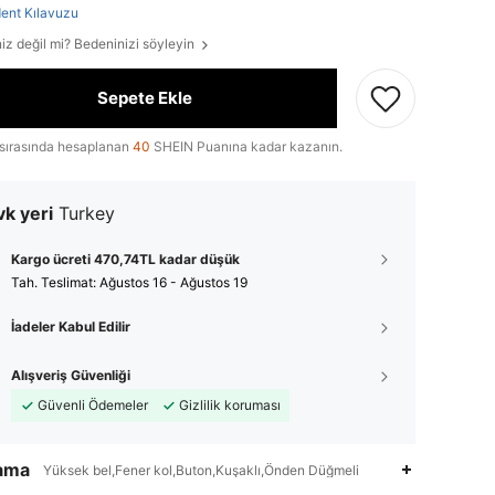
ent Kılavuzu
iz değil mi? Bedeninizi söyleyin
Sepete Ekle
sırasında hesaplanan
40
SHEIN Puanına kadar kazanın.
k yeri
Turkey
Kargo ücreti 470,74TL kadar düşük
Tah. Teslimat:
Ağustos 16 - Ağustos 19
İadeler Kabul Edilir
Alışveriş Güvenliği
Güvenli Ödemeler
Gizlilik koruması
lama
Yüksek bel,Fener kol,Buton,Kuşaklı,Önden Düğmeli