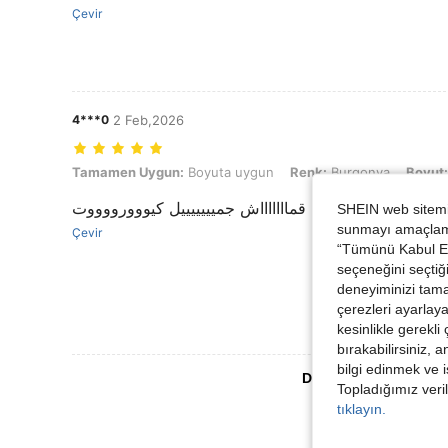
Çevir
4***0
2 Feb,2026
Tamamen Uygun: Boyuta uygun, Renk: Burgonya, Boyut: 2XL
Tamamen Uygun:
Boyuta uygun
Renk:
Burgonya
Boyut:
قماااااااش جميييييييل كيووورووووت
SHEIN web sitemiz
sunmayı amaçlamak
Çevir
“Tümünü Kabul Et”
seçeneğini seçtiği
deneyiminizi tama
çerezleri ayarlay
kesinlikle gerekli
bırakabilirsiniz, 
bilgi edinmek ve i
Daha Fazla Değerlen
Topladığımız veril
tıklayın.