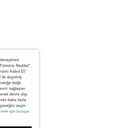
 deneyimini
 “Tümünü Reddet”,
ümünü Kabul Et”
ile alışveriş
isteğe bağlı
asını sağlayan
irerek devre dışı
kında daha fazla
eçeneğini seçin.
örmek için buraya