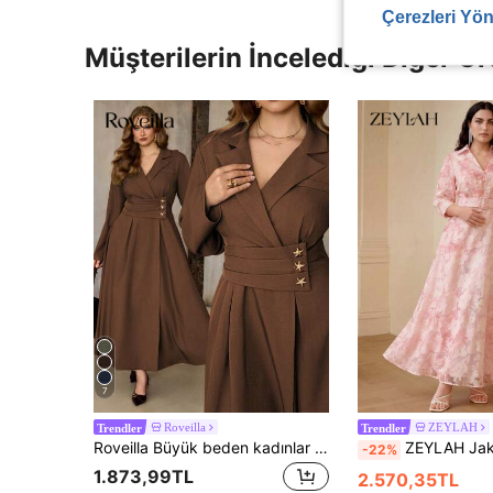
Çerezleri Yön
Müşterilerin İncelediği Diğer Ür
7
Roveilla
ZEYLAH
Trendler
Trendler
Roveilla Büyük beden kadınlar için tüvit kumaştan, yakalı, pileli, yıldız desenli, büzgülü A kesim uzun kollu elbise, zarif vintage Fransız tarzı ofis, işe gidip gelme, günlük giyim, sokak stili, çok yönlü, kış, Noel, Şükran Günü, parti, yılbaşı için uygun.
ZEYLAH Jakarlı, Belden Vurgulu, Yak
-22%
1.873,99TL
2.570,35TL