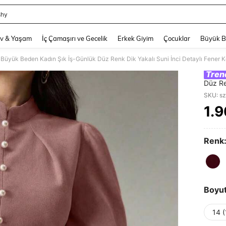
shy
and down arrow keys to navigate search Son arama and Keşif Arama. Press Enter
v & Yaşam
İç Çamaşırı ve Gecelik
Erkek Giyim
Çocuklar
Büyük 
 Büyük Beden Kadın Şık İş-Günlük Düz Renk Dik Yakalı Suni İnci Detaylı Fener K
Tren
Düz Re
Kendin
SKU: s
İlkbah
1.
PR
Renk
Boyu
14 (