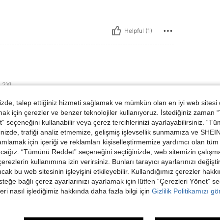
Helpful (1)
2XL
de, talep ettiğiniz hizmeti sağlamak ve mümkün olan en iyi web sitesi
 için çerezler ve benzer teknolojiler kullanıyoruz. İstediğiniz zaman
 seçeneğini kullanabilir veya çerez tercihlerinizi ayarlayabilirsiniz. “T
nizde, trafiği analiz etmemize, gelişmiş işlevsellik sunmamıza ve SHEIN 
mlamak için içeriği ve reklamları kişiselleştirmemize yardımcı olan tüm 
acağız. “Tümünü Reddet” seçeneğini seçtiğinizde, web sitemizin çalışm
Helpful (0)
 çerezlerin kullanımına izin verirsiniz. Bunları tarayıcı ayarlarınızı değişt
ancak bu web sitesinin işleyişini etkileyebilir. Kullandığımız çerezler hak
steğe bağlı çerez ayarlarınızı ayarlamak için lütfen “Çerezleri Yönet” s
dirme Görüntüle
eri nasıl işlediğimiz hakkında daha fazla bilgi için
Gizlilik Politikamızı g