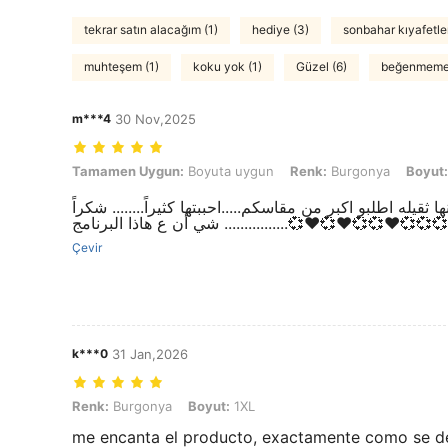
tekrar satın alacağım (1)
hediye (3)
sonbahar kıyafetler
muhteşem (1)
koku yok (1)
Güzel (6)
beğenmeme
m***4
30 Nov,2025
Tamamen Uygun: Boyuta uygun, Renk: Burgonya, Boyut: 3XL
Tamamen Uygun:
Boyuta uygun
Renk:
Burgonya
Boyut:
راضي عنها جداً...جميله جدا ومناسبه لفصل الشتاء لانها ثقيله
شي أن ع هاذا البرنامج ................💞♥️
Çevir
k***0
31 Jan,2026
Renk: Burgonya, Boyut: 1XL
Renk:
Burgonya
Boyut:
1XL
me encanta el producto, exactamente como se d