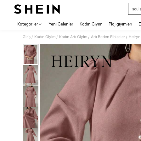
squi
Use up 
Kategoriler
Yeni Gelenler
Kadın Giyim
Plaj giyimleri
E
Giriş
Kadın Giyim
Kadın Artı Giyim
Artı Beden Elbiseler
Heiryn
/
/
/
/