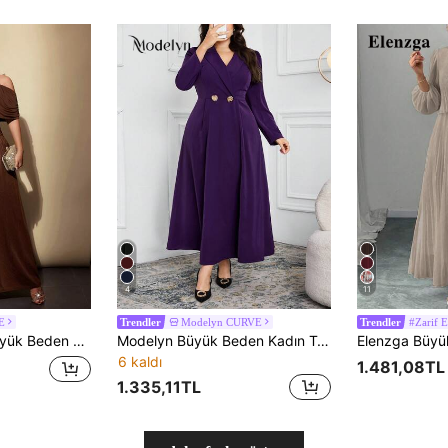
4
11
E
Modelyn CURVE
#Zarif E
Trendler
Trendler
l İnce Görünümlü Kesim, Metalik Toka Detaylı, Kahverengi Uzun Parti, Akşam Yemeği, Randevu ve Ziyafet Elbisesi
Modelyn Büyük Beden Kadın Tek Renk Yaka Yaka Uzun Kollu Bel Metal Dekorlu Şık Elbise
6 kaldı
1.481,08TL
1.335,11TL