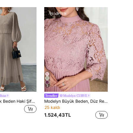
4
lbise
Modelyn CURVE
Trendler
Elenzga Büyük Beden Haki Şifon Pileli Uzun Kollu Elbise, Sonbahar/Kış
Modelyn Büyük Beden, Düz Renk, İşlemeli, Pileli, A Kesim, Zarif, Günlük Kadın Elbisesi
25 kaldı
1.524,43TL