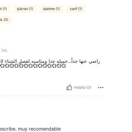
i (1)
şükran (1)
işletme (1)
zarif (1)
k (3)
3XL
 اطلبو اكبر من مقاسكم.....احببتها كثيراً........ شكراً
♥️💞💞♥️💞💞💞💞💞💞💞💞💞💞💞💞💞💞💞💞💞
Helpful (3)
escribe. muy recomendable