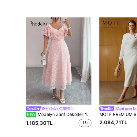
Modelyn CURVE
#Zarif uzun kol
Trendler
Trendler
Modelyn Zarif Dekolteli Yarasa Kol Büzgülü Yazlık Tatlı Fransız Stili Elbise
NEW
2.084,71TL
1.185,30TL