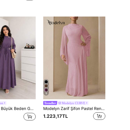
9
von
Modelyn CURVE
Trendler
eden Günlük İşe Gidiş Elbisesi
Modelyn Zarif Şifon Pastel Renk Elbise, Öğretmenler İçin Uygun, Okula Dönüş, Büyük Beden, Sonbahar
1.223,17TL