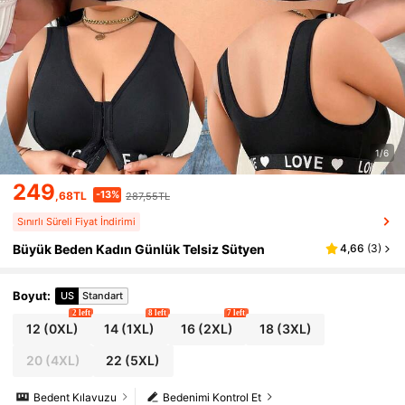
1/6
249
-13%
,68TL
287,55TL
Sınırlı Süreli Fiyat İndirimi
Büyük Beden Kadın Günlük Telsiz Sütyen
4,66
(
3
)
Boyut
:
US
Standart
2 left
8 left
7 left
12
(0XL)
14
(1XL)
16
(2XL)
18
(3XL)
20
(4XL)
22
(5XL)
Bedent Kılavuzu
Bedenimi Kontrol Et