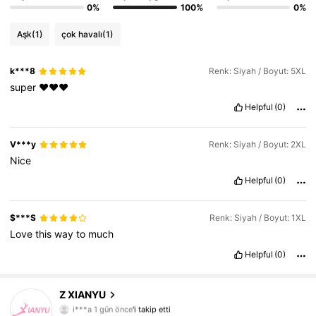
0%
100%
0%
Aşk
(1)
çok havalı
(1)
k***8
Renk: Siyah / Boyut: 5XL
super
❤️❤️❤️
Helpful
(0)
V***y
Renk: Siyah / Boyut: 2XL
Nice
Helpful
(0)
$***S
Renk: Siyah / Boyut: 1XL
Love
this
way
to
much
Helpful
(0)
Z XIANYU
1.2K Takipçiler
4,70
i***a
1 gün önce
'i takip etti