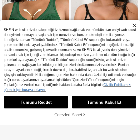
SHEIN web sitemizde, talep ettiğiniz hizmeti sağlamak ve mümkün olan en iyi web sitesi
deneyimini sunmayı amaçlamak için çerezler ve benzer teknolojiler kullanıyoruz.
İstediğiniz zaman “Tümünü Reddet”, “Tümünü Kabul Et” seçeneğini kullanabilir veya
çerez tercihlerinizi ayarlayabilirsiniz. “Tümünü Kabul Et” seçeneğini seçtiğinizde, trafiği
analiz etmemize, gelişmiş işlevsellik sunmamıza ve SHEIN ile alışveriş deneyiminizi
tamamlamak için içeriği ve reklamları kişiselleştirmemize yardımcı olan tüm isteğe bağlı
çerezleri ayarlayacağız. “Tümünü Reddet” seçeneğini seçtiğinizde, web sitemizin
çalışmasını sağlayan kesinlikle gerekli çerezlerin kullanımına izin verirsiniz. Bunları
tarayıcı ayarlarınızı değiştirerek devre dışı bırakabilirsiniz, ancak bu web sitesinin
işleyişini etkileyebilir. Kullandığımız çerezler hakkında daha fazla bilgi edinmek ve isteğe
bağlı çerez ayarlarınızı ayarlamak için lütfen “Çerezleri Yönet” seçeneğini seçin.
5
1 Adet Günlük Rahat Minimalis
NEW
Topladığımız verileri nasıl işlediğimiz hakkında daha fazla bilgi için
Gizlilik Politikamızı
t Büyük Beden Kadın Sütyeni, Sırt D
331
DesireSculpt Büyük Beden Şeffaf Fi
görmek için buraya tıklayın.
,45TL
-3%
etaylı, Balensiz Yumuşak Konforlu İ
le Eklemeli Telsiz Sütyen
334
ç Giyim
,74TL
Tümünü Reddet
Tümünü Kabul Et
Çerezleri Yönet
SEPETE EKLE
%13% İNDİRİM!