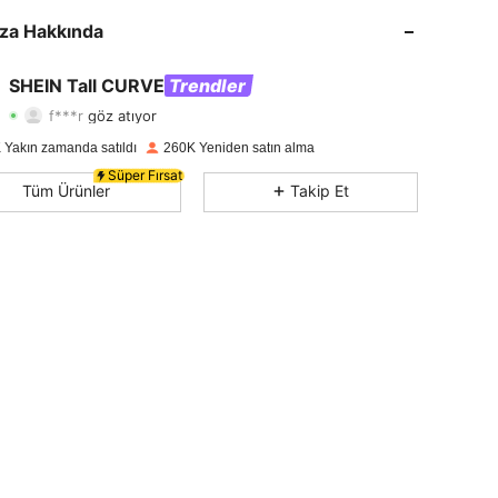
4,73
2.3K
194K
za Hakkında
4,73
2.3K
194K
SHEIN Tall CURVE
Trendler
f***r
göz atıyor
4,73
2.3K
194K
Derecelendirme
Ürünler
Takipçiler
 Yakın zamanda satıldı
260K Yeniden satın alma
4,73
2.3K
194K
Süper Fırsat
Tüm Ürünler
Takip Et
4,73
2.3K
194K
4,73
2.3K
194K
4,73
2.3K
194K
4,73
2.3K
194K
4,73
2.3K
194K