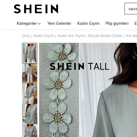
squi
Use up 
Kategoriler
Yeni Gelenler
Kadın Giyim
Plaj giyimleri
E
Giriş
Kadın Giyim
Kadın Artı Giyim
Büyük Beden Üstler
Artı B
/
/
/
/