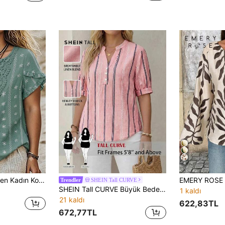
4
Linhara Büyük Beden Kadın Kontrast Dantel Dekolteli V Yaka Yaprak Detaylı Kısa Kollu Günlük Bluz
SHEIN Tall CURVE
Trendler
SHEIN Tall CURVE Büyük Beden Yazlık Günlük Çizgili V Yakalı Kısa Kollu Gömlek
1 kaldı
21 kaldı
622,83TL
672,77TL