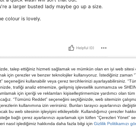
ou're a larger busted lady maybe go up a size.
e colour is lovely.
Helpful (0)
de, talep ettiğiniz hizmeti sağlamak ve mümkün olan en iyi web sitesi
 için çerezler ve benzer teknolojiler kullanıyoruz. İstediğiniz zaman
 seçeneğini kullanabilir veya çerez tercihlerinizi ayarlayabilirsiniz. “T
n 0XL
nizde, trafiği analiz etmemize, gelişmiş işlevsellik sunmamıza ve SHEIN 
mlamak için içeriği ve reklamları kişiselleştirmemize yardımcı olan tüm 
acağız. “Tümünü Reddet” seçeneğini seçtiğinizde, web sitemizin çalışm
 çerezlerin kullanımına izin verirsiniz. Bunları tarayıcı ayarlarınızı değişt
ancak bu web sitesinin işleyişini etkileyebilir. Kullandığımız çerezler hak
Helpful (1)
steğe bağlı çerez ayarlarınızı ayarlamak için lütfen “Çerezleri Yönet” s
eri nasıl işlediğimiz hakkında daha fazla bilgi için
Gizlilik Politikamızı g