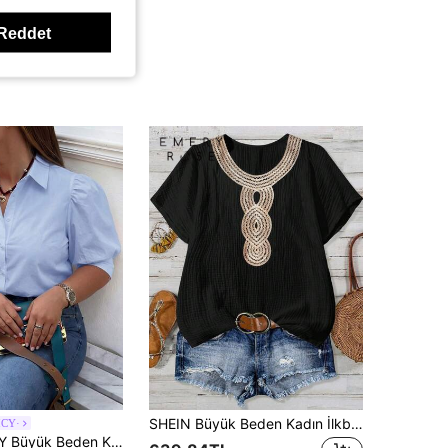
Reddet
SHEIN Büyük Beden Kadın İlkbahar/Yaz %100 Pamuk Düz Renk Şık Rahat Kesim Yuvarlak Yaka Kısa Kollu Bluz, Çiçek Desenli Yaka, Tatil, Kırışık Pamuk, İşe Gidiş Geliş ve Günlük Kullanım İçin Çok Yönlü
CY·
 Kollu Bluz, Pamuklu Kumaş, Önden Bağlamalı Yakalı, Bol Kesim, Bahar Günlük ve Ofis Giyim İçin Uygun