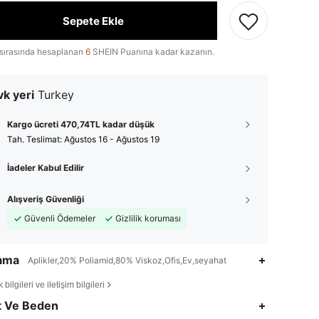
Sepete Ekle
sırasında hesaplanan
6
SHEIN Puanına kadar kazanın.
k yeri
Turkey
Kargo ücreti 470,74TL kadar düşük
Tah. Teslimat:
Ağustos 16 - Ağustos 19
İadeler Kabul Edilir
Alışveriş Güvenliği
Güvenli Ödemeler
Gizlilik koruması
lama
Aplikler,20% Poliamid,80% Viskoz,Ofis,Ev,seyahat
bilgileri ve iletişim bilgileri
4,73
2.3K
194K
t Ve Beden