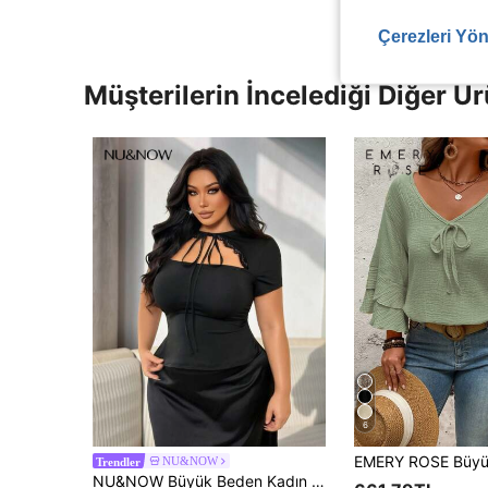
Çerezleri Yön
Müşterilerin İncelediği Diğer Ür
6
NU&NOW
Trendler
NU&NOW Büyük Beden Kadın Siyah Yüksek Elastikiyetli Slim Fit T-Shirt, İçi Boş Detaylı Bağlamalı Ön Kısım, Dantel Süslemeli Patchwork, Seksi Gece Dışarı Çıkma, Günlük ve İşe Gidiş İçin Kısa Kollu Üst