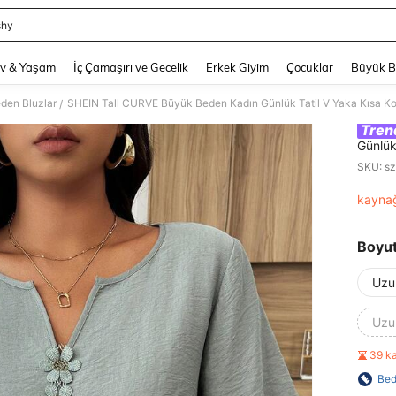
shy
and down arrow keys to navigate search Son arama and Keşif Arama. Press Enter
v & Yaşam
İç Çamaşırı ve Gecelik
Erkek Giyim
Çocuklar
Büyük 
eden Bluzlar
SHEIN Tall CURVE Büyük Beden Kadın Günlük Tatil V Yaka Kısa Koll
/
Tren
Günlük
Mevsim
SKU: s
kayna
PR
Boyu
Uzu
Uzu
39 k
Bed