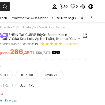
0
0
 to select.
Beden
Mücevher Ve Aksesuarlar
Güzellik ve sağlık
Ayakkabı
Ev T
u Aplike Tişört, İlkbahar/Yaz Mevsimi İçin Uygun
dler
SHEIN Tall CURVE Büyük Beden Kadın
 Tatil V Yaka Kısa Kollu Aplike Tişört, İlkbahar/Yaz
i İçin Uygun
z260324191581356559841
(3 Yorumlar)
286
,45TL
559,73TL
ğından
-49%
ICE AND AVAILABILITY
t
n 0XL
Uzun 1XL
Uzun 2XL
n 3XL
Uzun 4XL
aldı
ent Kılavuzu