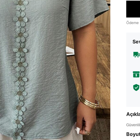
Ödeme 
Sev
Açık
Güvenlik 
Boyu