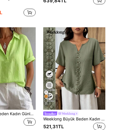
639,84TL
L
25
 Temel Düğmeli Kısa Kollu Gömlek Bluz Yazlık
Weeklong
Trendler
Weeklong Büyük Beden Kadın İlkbahar/Yaz Tatili Çiçek Desenli Patchwork Fırfırlı Detaylı Bol Kesim Kısa Kollu Bluz
521,31TL