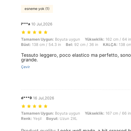
esneme yok (1)
l***a
10 Jul,2026
Tamamen Uygun: Boyuta uygun, Yükseklik: 162 cm / 64 in, Ağırlık: 83 
Tamamen Uygun:
Boyuta uygun
Yükseklik:
162 cm / 64 i
Büst:
138 cm / 54.3 in
Bel:
92 cm / 36 in
KALÇA:
138 cm 
Tessuto leggero, poco elastico ma perfetto, sono 
grande.
Çevir
d***9
16 Jul,2026
Tamamen Uygun: Boyuta uygun, Yükseklik: 167 cm / 66 in, Ağırlık: 10
Tamamen Uygun:
Boyuta uygun
Yükseklik:
167 cm / 66 in
Renk:
Yeşil
Boyut:
Uzun 2XL
Product quality
:
Looks well made, a bit creased bu