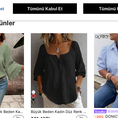
et
Tümünü Kabul Et
Tümünü 
ünler
4
EMERY ROSE Büyük Beden Kadın Günlük Bol Kesim Dokulu Sarı Çift Katmanlı Kollu Geniş Kesim Gömlek
Büyük Beden Kadın Düz Renk Düğme Tasarımlı Yarı Açık Ön Gömlek, Günlük Kullanım İçin Rahat, Siyah
DONI
Trendler
DONICY Büyük Beden Kadın Açık Mavi Kabarık
-20%