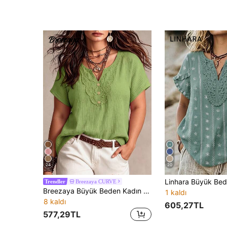
24
20
Breezaya CURVE
Trendler
Breezaya Büyük Beden Kadın Düz Renk Günlük Kullanım İçin Çok Yönlü Kısa Kollu Tişört
1 kaldı
8 kaldı
605,27TL
577,29TL