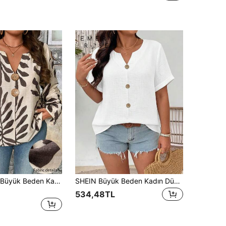
EMERY ROSE Büyük Beden Kadın V Yaka Düğmeli Günlük Rahat Bol Kesim Tatil Yaprak Desenli Uzun Kollu Bluz, İlkbahar/Yaz Yaprak Desenli Bluz Uzun Kollu Bluzlar V Yaka Bluz Boho Bluzlar Kadın Bluzları
SHEIN Büyük Beden Kadın Düz Renk V Yaka Kısa Kollu Düğmeli Günlük Gömlek
534,48TL