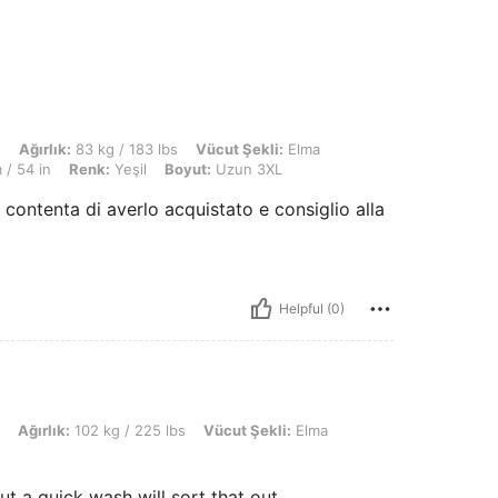
kg / 183 lbs, Vücut Şekli: Elma, Büst: 138 cm / 54.3 in, Bel: 92 cm / 36 in, KALÇ
n
Ağırlık:
83 kg / 183 lbs
Vücut Şekli:
Elma
/ 54 in
Renk:
Yeşil
Boyut:
Uzun 3XL
contenta di averlo acquistato e consiglio alla
Helpful (0)
2 kg / 225 lbs, Vücut Şekli: Elma, Renk: Yeşil, Boyut: Uzun 2XL
Ağırlık:
102 kg / 225 lbs
Vücut Şekli:
Elma
t a quick wash will sort that out.