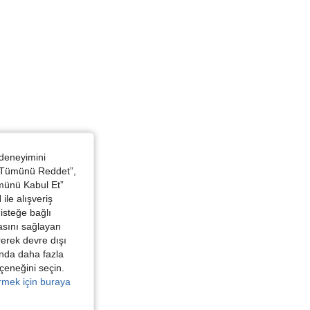
 deneyimini
 “Tümünü Reddet”,
ümünü Kabul Et”
ile alışveriş
isteğe bağlı
asını sağlayan
irerek devre dışı
kında daha fazla
eçeneğini seçin.
örmek için buraya