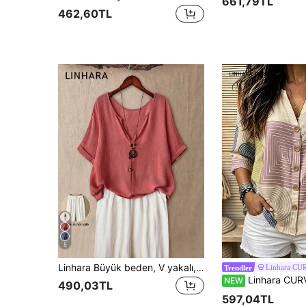
661,79TL
462,60TL
5
Linhara Büyük beden, V yakalı, kısa kollu, ahşap düğmeli, günlük kullanıma uygun gömlek; geziler ve işe gidip gelme için idealdir.
Linhara CU
Trendler
Linhara CURVE Büyük Beden Kadın Günlük Baskılı Tatil Gömleği Bluz, Vintage Tüm Yüzey Baskılı, Çentikli Yaka, Uzun Kollu
NEW
490,03TL
597,04TL