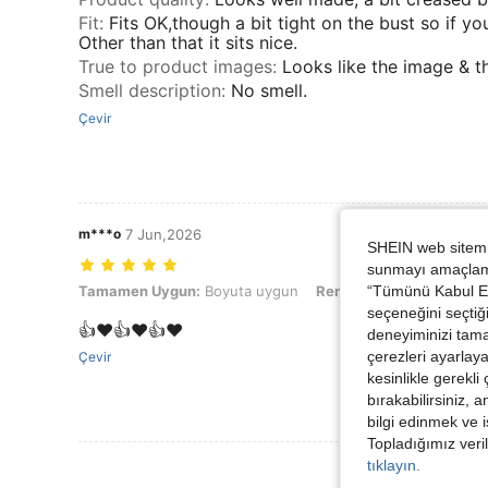
Fit
:
Fits OK,though a bit tight on the bust so if y
Other than that it sits nice.
True to product images
:
Looks like the image & th
Smell description
:
No smell.
Çevir
m***o
7 Jun,2026
SHEIN web sitemiz
sunmayı amaçlamak
“Tümünü Kabul Et”
Tamamen Uygun: Boyuta uygun, Renk: Yeşil, Boyut: Uzun 0XL
Tamamen Uygun:
Boyuta uygun
Renk:
Yeşil
Boyut:
Uzu
seçeneğini seçtiği
👍❤️👍❤️👍❤️
deneyiminizi tama
çerezleri ayarlay
Çevir
kesinlikle gerekli
bırakabilirsiniz, 
bilgi edinmek ve i
Topladığımız veril
tıklayın.