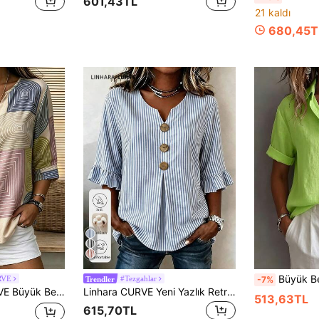
601,43TL
21 kaldı
680,45T
Büyük Beden Kadın Günlük
RVE
#Tezgahlar
-7%
Trendler
, Ahşap Düğme Detaylı, Günlük Çıkışlar, Yürüyüş, Kırsal Tatil ve Vintage Müzik Partisi İçin Uygun, Western Tarzı
Linhara CURVE Yeni Yazlık Retro Günlük Bol Büyük Beden Kadın Gömleği, Mavi Çizgili Pamuklu Bluz, Nefes Alabilen ve Rahat
513,63TL
615,70TL