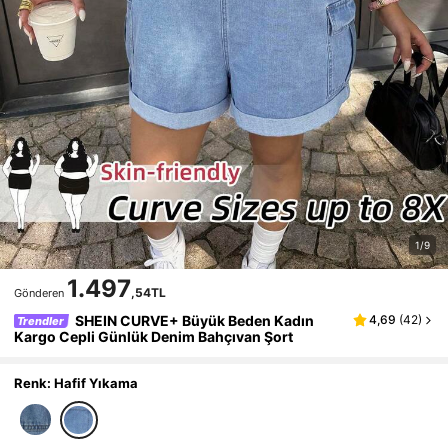
1/9
1.497
,54TL
Gönderen
SHEIN CURVE+ Büyük Beden Kadın
4,69
(
42
)
Trendler
Kargo Cepli Günlük Denim Bahçıvan Şort
Renk: Hafif Yıkama