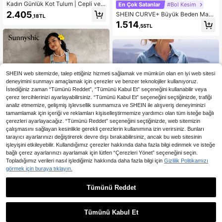
Kadın Günlük Kot Tulum | Cepli ve Y
En Çok Satanlar
#Bol Kesim
an Düğme Detaylı, Ayarlanabilir Ask
2.405
SHEIN CURVE+ Büyük Beden Mavi
,18TL
ılı, Yazın Bahçe İşleri İçin Uygun
Kot Tulum Bol Salopet Rahat ve Nef
1.514
,55TL
es Alabilen Hafif Kot Yazlık Günlük
Kıyafetler, Curve Plus, Bohem Tatil
SHEIN web sitemizde, talep ettiğiniz hizmeti sağlamak ve mümkün olan en iyi web sitesi
deneyimini sunmayı amaçlamak için çerezler ve benzer teknolojiler kullanıyoruz.
İstediğiniz zaman “Tümünü Reddet”, “Tümünü Kabul Et” seçeneğini kullanabilir veya
çerez tercihlerinizi ayarlayabilirsiniz. “Tümünü Kabul Et” seçeneğini seçtiğinizde, trafiği
analiz etmemize, gelişmiş işlevsellik sunmamıza ve SHEIN ile alışveriş deneyiminizi
tamamlamak için içeriği ve reklamları kişiselleştirmemize yardımcı olan tüm isteğe bağlı
çerezleri ayarlayacağız. “Tümünü Reddet” seçeneğini seçtiğinizde, web sitemizin
çalışmasını sağlayan kesinlikle gerekli çerezlerin kullanımına izin verirsiniz. Bunları
tarayıcı ayarlarınızı değiştirerek devre dışı bırakabilirsiniz, ancak bu web sitesinin
işleyişini etkileyebilir. Kullandığımız çerezler hakkında daha fazla bilgi edinmek ve isteğe
bağlı çerez ayarlarınızı ayarlamak için lütfen “Çerezleri Yönet” seçeneğini seçin.
Topladığımız verileri nasıl işlediğimiz hakkında daha fazla bilgi için
Gizlilik Politikamızı
görmek için buraya tıklayın.
En Çok Satanlar
Sunnyshic CURVE
Tümünü Reddet
Sunnyshic Büyük Beden Kadın Retr
SHEIN EMERY ROSE CURVE B
NEW
o Kot Tulum, Kore Tarzı Bol Kesim D
üyük Beden Kadın Kısa Kollu Tek D
23 kaldı
1.435
,53TL
üz Paça Yırtık Kot Pantolon, Çok A
üğmeli Günlük Denim Gömlek Elbis
888
maçlı Tulum
e
,43TL
-54%
Tümünü Kabul Et