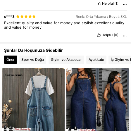
recomiendo
Helpful
(1)
s***3
Renk: Orta Yıkama / Boyut: 8XL
Excellent
quality
and
value
for
money
and
stylish
excellent
quality
and
value
for
money
Helpful
(0)
Şunlar Da Hoşunuza Gidebilir
Öner
Spor ve Doğa
Giyim ve Aksesuar
Ayakkabı
İç Giyim ve