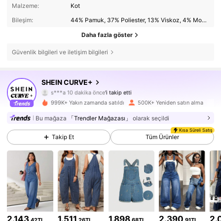
Malzeme:
Kot
Bileşim:
44% Pamuk, 37% Poliester, 13% Viskoz, 4% Modal, 2% Lyocell
Daha fazla göster
Güvenlik bilgileri ve iletişim bilgileri
SHEIN CURVE+
513K Takipçiler
4,81
s***a
10 dakika önce
'i takip etti
999K+ Yakın zamanda satıldı
500K+ Yeniden satın alma
513K Takipçiler
4,81
Bu mağaza
「Trendler Mağazası」
olarak seçildi
Kısa Süreli Satış
513K Takipçiler
4,81
Takip Et
Tüm Ürünler
513K Takipçiler
4,81
513K Takipçiler
4,81
513K Takipçiler
4,81
2.143
1.511
1.898
2.390
2.
,42TL
,26TL
,68TL
,91TL