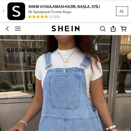
SHEIN UYGULAMASI-HAZIR, BAŞLA, STİL!
×
AL
İlk Siparişinizde Ücretsiz Kargo
(5,000)