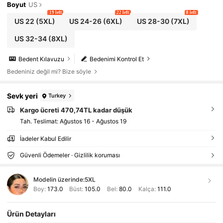
Boyut
US
19 left
22 left
8 left
US 22
(5XL)
US 24-26
(6XL)
US 28-30
(7XL)
US 32-34
(8XL)
Bedent Kılavuzu
Bedenimi Kontrol Et
Bedeniniz değil mi? Bize söyle
Sevk yeri
Turkey
Kargo ücreti 470,74TL kadar düşük
Tah. Teslimat:
Ağustos 16 - Ağustos 19
İadeler Kabul Edilir
Güvenli Ödemeler · Gizlilik koruması
Modelin üzerinde:
5XL
Boy:
173.0
Büst:
105.0
Bel:
80.0
Kalça:
111.0
Ürün Detayları