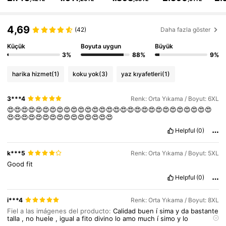
513K Takipçiler
4,81
4,69
(42)
Daha fazla göster
513K Takipçiler
4,81
Küçük
Boyuta uygun
Büyük
3%
88%
9%
513K Takipçiler
4,81
harika hizmet
(1)
koku yok
(3)
yaz kıyafetleri
(1)
513K Takipçiler
4,81
3***4
Renk: Orta Yıkama / Boyut: 6XL
😍😍😍😍😍😍😍😍😍😍😍😍😍😍😍😍😍😍😍😍😍😍😍😍😍😍😍😍😍
513K Takipçiler
4,81
😍😍😍😍😍😍😍😍😍😍😍😍😍😍😍
Helpful
(0)
k***5
Renk: Orta Yıkama / Boyut: 5XL
Good
fit
Helpful
(0)
i***4
Renk: Orta Yıkama / Boyut: 8XL
Fiel a las imágenes del producto:
Calidad
buen
í
sima
y
da
bastante
talla
,
no
huele
,
igual
a
fito
divino
lo
amo
much
í
simo
y
lo