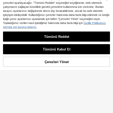
çerezleri ayarlayacağız. “Tümünü Reddet” seçeneğini seçtiğinizde, web sitemizin
çalışmasını sağlayan kesinlikle gerekli çerezlerin kullanımına izin verirsiniz. Bunları
tarayıcı ayarlarınızı değiştirerek devre dışı bırakabilirsiniz, ancak bu web sitesinin
işleyişini etkileyebilir. Kullandığımız çerezler hakkında daha fazla bilgi edinmek ve isteğe
bağlı çerez ayarlarınızı ayarlamak için lütfen “Çerezleri Yönet” seçeneğini seçin.
Topladığımız verileri nasıl işlediğimiz hakkında daha fazla bilgi için
Gizlilik Politikamızı
görmek için buraya tıklayın.
4
8
Tümünü Reddet
En Çok Satanlar
Reflora
En Çok Satanlar
SOLERSUN
Reflora Büyük Beden Düz Renk Bol
SOLERSUN Büyük Beden Kadınlar İ
Üst ve Geniş Paça Pantolon 2 Parç
lkbahar ve Yaz Modası Sade Şık Te
1.399
1.579
,86TL
,85TL
a Set
k Omuzlu Moda Zarif Kısa Kollu Asi
Tümünü Kabul Et
metrik Etek Pelerin Gömlek Üstü ve
Düz Bol Paça Pantolon Takım Elbis
e, İki Parça Takım Elbise, Rahat Bol
Çerezleri Yönet
SEPETE EKLE
Tatil Takımı Sonbahar Kumaşı Kadın
lar İçin