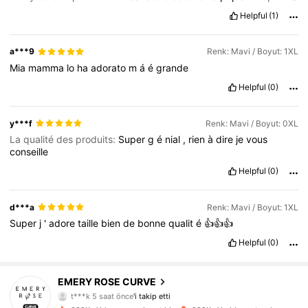
vône:
Ziadna
vona
Helpful
(1)
a***9
Renk: Mavi / Boyut: 1XL
Mia
mamma
lo
ha
adorato
m
á
é
grande
Helpful
(0)
y***f
Renk: Mavi / Boyut: 0XL
La qualité des produits:
Super
g
é
nial
,
rien
à
dire
je
vous
conseille
Helpful
(0)
d***a
Renk: Mavi / Boyut: 1XL
Super
j
'
adore
taille
bien
de
bonne
qualit
é
👍👍👍
Helpful
(0)
1M Takipçiler
4,81
EMERY ROSE CURVE
t***k
5 saat önce
'i takip etti
h***5
göz atıyor
1M Takipçiler
4,81