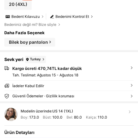
20
(4XL)
Bedent Kılavuzu
Bedenimi Kontrol Et
Bedeniniz değil mi? Bize söyle
Daha Fazla Seçenek
Bilek boy pantolon
Sevk yeri
Turkey
Kargo ücreti 470,74TL kadar düşük
Tah. Teslimat:
Ağustos 15 - Ağustos 18
İadeler Kabul Edilir
Güvenli Ödemeler · Gizlilik koruması
Modelin üzerinde:
US 14 (1XL)
Boy:
173.0
Büst:
100.0
Bel:
80.0
Kalça:
110.0
Ürün Detayları