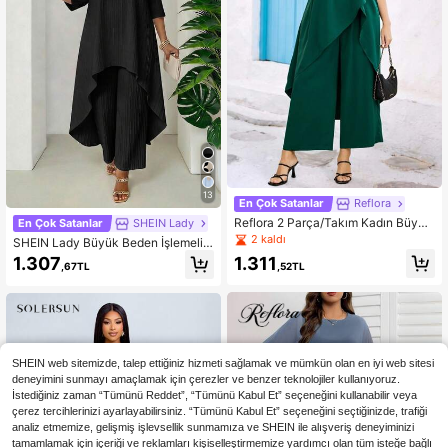
13
En Çok Satanlar
Reflora
Reflora 2 Parça/Takım Kadın Büyük
En Çok Satanlar
SHEIN Lady
Beden Çiçek Desenli Önü Kısa Arka
2 kaldı
SHEIN Lady Büyük Beden İşlemeli
sı Uzun Üst ve Bol Kesim Pantolon,
Uzun Bluz ve Pantolon 2 Parça Tak
1.311
1.307
Şık Günlük Romantik Kombin, İlkba
,52TL
,67TL
ım, Siyah
har
SHEIN web sitemizde, talep ettiğiniz hizmeti sağlamak ve mümkün olan en iyi web sitesi
deneyimini sunmayı amaçlamak için çerezler ve benzer teknolojiler kullanıyoruz.
İstediğiniz zaman “Tümünü Reddet”, “Tümünü Kabul Et” seçeneğini kullanabilir veya
çerez tercihlerinizi ayarlayabilirsiniz. “Tümünü Kabul Et” seçeneğini seçtiğinizde, trafiği
analiz etmemize, gelişmiş işlevsellik sunmamıza ve SHEIN ile alışveriş deneyiminizi
tamamlamak için içeriği ve reklamları kişiselleştirmemize yardımcı olan tüm isteğe bağlı