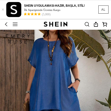
SHEIN UYGULAMASI-HAZIR, BAŞLA, STİL!
×
AL
İlk Siparişinizde Ücretsiz Kargo
(5,000)