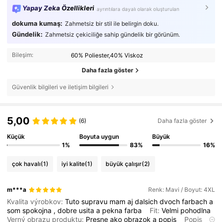
Yapay Zeka Özellikleri
ayrıntılara dayalı olarak oluşturulan
dokuma kumaş:
Zahmetsiz bir stil ile belirgin doku.
Gündelik:
Zahmetsiz çekiciliğe sahip gündelik bir görünüm.
Bileşim:
60% Poliester,40% Viskoz
Daha fazla göster
Güvenlik bilgileri ve iletişim bilgileri
5,00
(6)
Daha fazla göster
Küçük
Boyuta uygun
Büyük
1%
83%
16%
çok havalı
(1)
iyi kalite
(1)
büyük çalışır
(2)
m***a
Renk: Mavi / Boyut: 4XL
Kvalita výrobkov:
Tuto
supravu
mam
aj
dalsich
dvoch
farbach
a
som
spokojna
,
dobre
usita
a
pekna
farba
Fit:
Velmi
pohodlna
Verný obrazu produktu:
Presne
ako
obrazok
a
popis
Popis