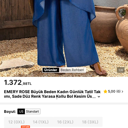
Ürünler
Beden Rehberi
1/6
1.372
,98TL
EMERY ROSE Büyük Beden Kadın Günlük Tatil Tak
5,00
(
6
)
ımı, Sade Düz Renk Yarasa Kollu Bol Kesim Üs
t ve Geniş Paçalı Pantolon, İlkbahar/Yaz/Sonb
ahar
Boyut
:
US
Standart
12
(0XL)
14
(1XL)
16
(2XL)
18
(3XL)
10 left