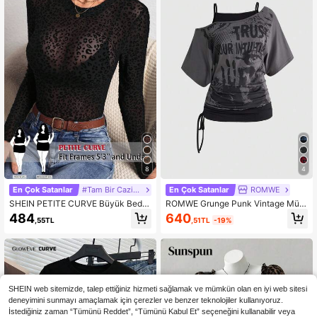
Delikli Asimetrik Yaka Kontrast Det
aylı Günlük Askılı Üst
8
4
En Çok Satanlar
#Tam Bir Cazibe
En Çok Satanlar
ROMWE
SHEIN PETITE CURVE Büyük Bede
ROMWE Grunge Punk Vintage Müzi
n Kadın Leopar Desenli Yuvarlak Ya
k Festivali Partisi İskelet Batik Bask
640
484
,51TL
-19%
,55TL
ka Uzun Kollu Günlük Üst
ılı Bol Kesim Asimetrik Omuzlu Büyü
k Beden Tişört
SHEIN web sitemizde, talep ettiğiniz hizmeti sağlamak ve mümkün olan en iyi web sitesi
deneyimini sunmayı amaçlamak için çerezler ve benzer teknolojiler kullanıyoruz.
İstediğiniz zaman “Tümünü Reddet”, “Tümünü Kabul Et” seçeneğini kullanabilir veya