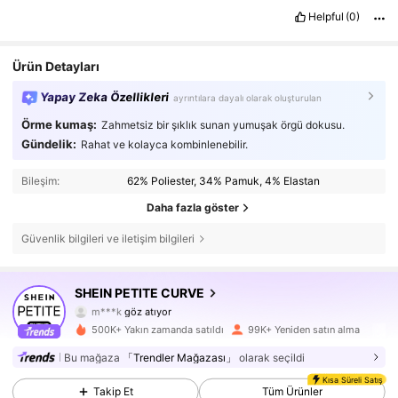
Helpful
(0)
Ürün Detayları
Yapay Zeka Özellikleri
ayrıntılara dayalı olarak oluşturulan
Örme kumaş:
Zahmetsiz bir şıklık sunan yumuşak örgü dokusu.
Gündelik:
Rahat ve kolayca kombinlenebilir.
Bileşim:
62% Poliester, 34% Pamuk, 4% Elastan
Daha fazla göster
Güvenlik bilgileri ve iletişim bilgileri
239K Takipçiler
4,75
SHEIN PETITE CURVE
m***k
göz atıyor
239K Takipçiler
4,75
500K+ Yakın zamanda satıldı
99K+ Yeniden satın alma
Bu mağaza
「Trendler Mağazası」
olarak seçildi
239K Takipçiler
4,75
Kısa Süreli Satış
Takip Et
Tüm Ürünler