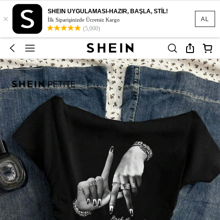
SHEIN UYGULAMASI-HAZIR, BAŞLA, STİL!
×
AL
İlk Siparişinizde Ücretsiz Kargo
(5,000)