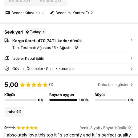
Küçük 3XL
Küçük 4XL
Bedent Kılavuzu
Bedenimi Kontrol Et
Sevk yeri
Turkey
Kargo ücreti 470,74TL kadar düşük
Tah. Teslimat:
Ağustos 15 - Ağustos 18
İadeler Kabul Edilir
Güvenli Ödemeler · Gizlilik koruması
5,00
(1)
Daha fazla göster
Küçük
Boyuta uygun
Büyük
0%
100%
0%
rahat
(1)
9***h
Renk: Siyah / Boyut: Küçük 1XL
I
absolutely
love
this
too
it
’
s
so
comfy
and
it
’
s
perfect
quality