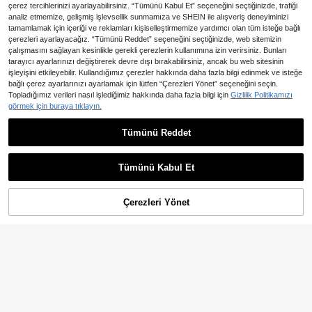
çerez tercihlerinizi ayarlayabilirsiniz. “Tümünü Kabul Et” seçeneğini seçtiğinizde, trafiği
analiz etmemize, gelişmiş işlevsellik sunmamıza ve SHEIN ile alışveriş deneyiminizi
tamamlamak için içeriği ve reklamları kişiselleştirmemize yardımcı olan tüm isteğe bağlı
çerezleri ayarlayacağız. “Tümünü Reddet” seçeneğini seçtiğinizde, web sitemizin
çalışmasını sağlayan kesinlikle gerekli çerezlerin kullanımına izin verirsiniz. Bunları
tarayıcı ayarlarınızı değiştirerek devre dışı bırakabilirsiniz, ancak bu web sitesinin
işleyişini etkileyebilir. Kullandığımız çerezler hakkında daha fazla bilgi edinmek ve isteğe
bağlı çerez ayarlarınızı ayarlamak için lütfen “Çerezleri Yönet” seçeneğini seçin.
Topladığımız verileri nasıl işlediğimiz hakkında daha fazla bilgi için
Gizlilik Politikamızı
görmek için buraya tıklayın.
5
GlowEve CURVE Büyük Beden Gün
Tümünü Reddet
En Çok Satanlar
Sunspun
lük İşlemeli Boncuklu Püsküllü Büy
530
Sunspun Şık ve Seksi Leopar
NEW
,09TL
ük Beden Tişört
Desenli Bağcıklı Kısa Üst
681
,00TL
Tümünü Kabul Et
Çerezleri Yönet
SEPETE EKLE