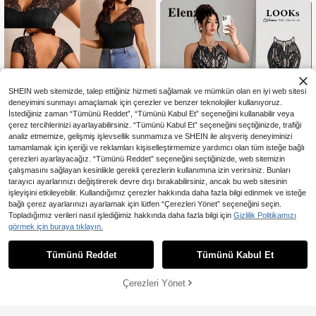
SHEIN web sitemizde, talep ettiğiniz hizmeti sağlamak ve mümkün olan en iyi web sitesi
deneyimini sunmayı amaçlamak için çerezler ve benzer teknolojiler kullanıyoruz.
İstediğiniz zaman “Tümünü Reddet”, “Tümünü Kabul Et” seçeneğini kullanabilir veya
çerez tercihlerinizi ayarlayabilirsiniz. “Tümünü Kabul Et” seçeneğini seçtiğinizde, trafiği
analiz etmemize, gelişmiş işlevsellik sunmamıza ve SHEIN ile alışveriş deneyiminizi
tamamlamak için içeriği ve reklamları kişiselleştirmemize yardımcı olan tüm isteğe bağlı
çerezleri ayarlayacağız. “Tümünü Reddet” seçeneğini seçtiğinizde, web sitemizin
çalışmasını sağlayan kesinlikle gerekli çerezlerin kullanımına izin verirsiniz. Bunları
tarayıcı ayarlarınızı değiştirerek devre dışı bırakabilirsiniz, ancak bu web sitesinin
En Çok Satanlar
Elaquor CURVE
işleyişini etkileyebilir. Kullandığımız çerezler hakkında daha fazla bilgi edinmek ve isteğe
Elaquor Büyük Beden Şık Düz Renk
bağlı çerez ayarlarınızı ayarlamak için lütfen “Çerezleri Yönet” seçeneğini seçin.
578
Dantelli Yazlık Tulum
,38TL
En Çok Satanlar
Elenzga CURVE
Topladığımız verileri nasıl işlediğimiz hakkında daha fazla bilgi için
Gizlilik Politikamızı
Elenzga Büyük Beden Kadın B
görmek için buraya tıklayın.
NEW
1.174
ahar/Yaz Renk Bloklu Dantel Yama
,33TL
Detaylı Şık Günlük İş Tulumu
Tümünü Reddet
Tümünü Kabul Et
Çerezleri Yönet
SEPETE EKLE
%27% İNDİRİM!