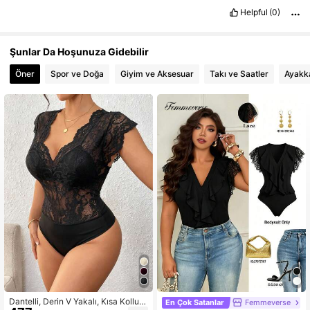
Helpful
(0)
Şunlar Da Hoşunuza Gidebilir
Öner
Spor ve Doğa
Giyim ve Aksesuar
Takı ve Saatler
Ayakk
Dantelli, Derin V Yakalı, Kısa Kollu,
En Çok Satanlar
Femmeverse