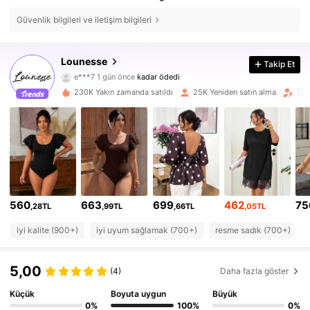
Güvenlik bilgileri ve iletişim bilgileri
19K Takipçiler
4,69
Lounesse
Takip Et
e***7
1 gün önce
kadar ödedi
c***5
1 saat önce
'i takip etti
230K Yakın zamanda satıldı
25K Yeniden satın alma
Taki
19K Takipçiler
4,69
19K Takipçiler
4,69
19K Takipçiler
4,69
560
663
699
462
75
,28TL
,99TL
,66TL
,05TL
iyi kalite (900+)
iyi uyum sağlamak (700+)
resme sadık (700+)
19K Takipçiler
4,69
5,00
(4)
Daha fazla göster
19K Takipçiler
4,69
Küçük
Boyuta uygun
Büyük
0%
100%
0%