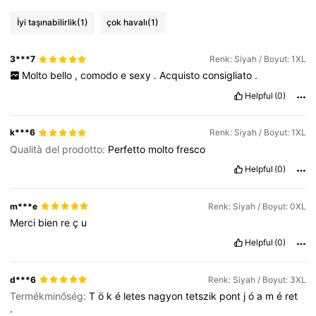
19K Takipçiler
4,69
İyi taşınabilirlik
(1)
çok havalı
(1)
19K Takipçiler
4,69
3***7
Renk: Siyah / Boyut: 1XL
Molto
bello
,
comodo
e
sexy
.
Acquisto
consigliato
.
19K Takipçiler
Helpful
(0)
4,69
k***6
Renk: Siyah / Boyut: 1XL
19K Takipçiler
4,69
Qualità del prodotto:
Perfetto
molto
fresco
Helpful
(0)
19K Takipçiler
4,69
m***e
Renk: Siyah / Boyut: 0XL
Merci
bien
re
ç
u
Helpful
(0)
d***6
Renk: Siyah / Boyut: 3XL
Termékminőség:
T
ö
k
é
letes
nagyon
tetszik
pont
j
ó
a
m
é
ret
.