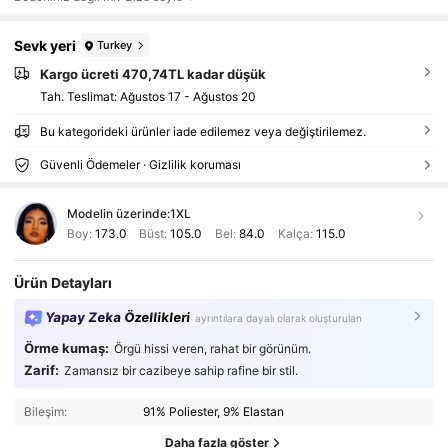
Sevk yeri
Turkey
Kargo ücreti 470,74TL kadar düşük
Tah. Teslimat:
Ağustos 17 - Ağustos 20
Bu kategorideki ürünler iade edilemez veya değiştirilemez.
Güvenli Ödemeler · Gizlilik koruması
Modelin üzerinde:
1XL
Boy:
173.0
Büst:
105.0
Bel:
84.0
Kalça:
115.0
Ürün Detayları
Yapay Zeka Özellikleri
ayrıntılara dayalı olarak oluşturulan
Örme kumaş:
Örgü hissi veren, rahat bir görünüm.
Zarif:
Zamansız bir cazibeye sahip rafine bir stil.
Bileşim:
91% Poliester, 9% Elastan
Daha fazla göster