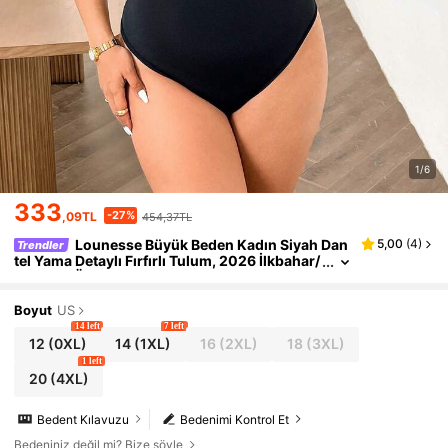
1/6
333
-27%
,09TL
454,37TL
Lounesse Büyük Beden Kadın Siyah Dan
5,00
(
4
)
Trendler
tel Yama Detaylı Fırfırlı Tulum, 2026 İlkbahar/
Yaz Yeni Ürün
Boyut
US
14 left
7 left
12
(0XL)
14
(1XL)
16
(2XL)
18
(3XL)
1 left
20
(4XL)
Bedent Kılavuzu
Bedenimi Kontrol Et
Bedeniniz değil mi? Bize söyle