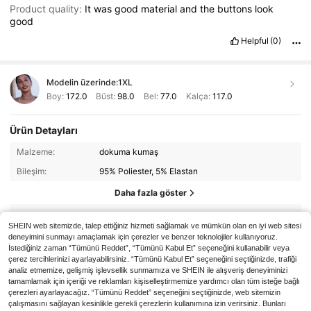
Product quality:
It
was
good
material
and
the
buttons
look
good
Helpful
(0)
Modelin üzerinde:
1XL
Boy:
172.0
Büst:
98.0
Bel:
77.0
Kalça:
117.0
Ürün Detayları
Malzeme:
dokuma kumaş
Bileşim:
95% Poliester, 5% Elastan
Daha fazla göster
Güvenlik bilgileri ve iletişim bilgileri
SHEIN web sitemizde, talep ettiğiniz hizmeti sağlamak ve mümkün olan en iyi web sitesi
deneyimini sunmayı amaçlamak için çerezler ve benzer teknolojiler kullanıyoruz.
İstediğiniz zaman “Tümünü Reddet”, “Tümünü Kabul Et” seçeneğini kullanabilir veya
20K Takipçiler
4,78
Juhart
çerez tercihlerinizi ayarlayabilirsiniz. “Tümünü Kabul Et” seçeneğini seçtiğinizde, trafiği
analiz etmemize, gelişmiş işlevsellik sunmamıza ve SHEIN ile alışveriş deneyiminizi
g***e
5 saat önce
'i takip etti
tamamlamak için içeriği ve reklamları kişiselleştirmemize yardımcı olan tüm isteğe bağlı
70K Yakın zamanda satıldı
12K Yeniden satın alma
çerezleri ayarlayacağız. “Tümünü Reddet” seçeneğini seçtiğinizde, web sitemizin
20K Takipçiler
4,78
çalışmasını sağlayan kesinlikle gerekli çerezlerin kullanımına izin verirsiniz. Bunları
Bu mağaza
「Trendler Mağazası」
olarak seçildi