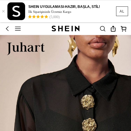
SHEIN UYGULAMASI-HAZIR, BAŞLA, STİL!
×
AL
İlk Siparişinizde Ücretsiz Kargo
(5,000)