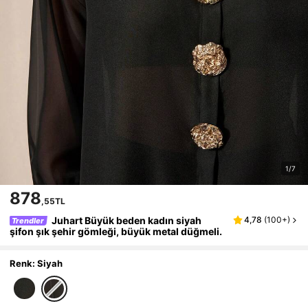
1/7
878
,55TL
Juhart Büyük beden kadın siyah
4,78
(
100+
)
Trendler
şifon şık şehir gömleği, büyük metal düğmeli.
Renk: Siyah