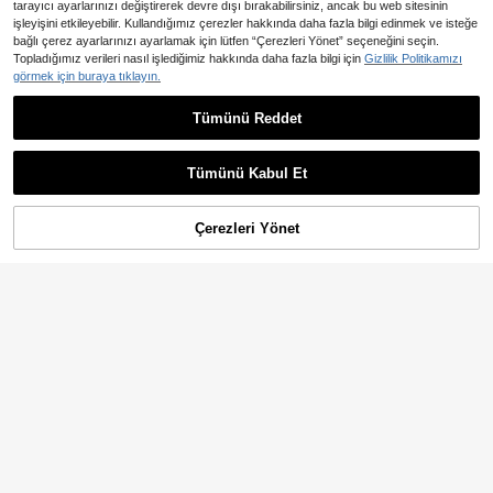
tarayıcı ayarlarınızı değiştirerek devre dışı bırakabilirsiniz, ancak bu web sitesinin
işleyişini etkileyebilir. Kullandığımız çerezler hakkında daha fazla bilgi edinmek ve isteğe
Benzer stokta olan ürünleri göster
Tümünü Görüntüle
Takip Et
Tüm Ürünler
bağlı çerez ayarlarınızı ayarlamak için lütfen “Çerezleri Yönet” seçeneğini seçin.
20K Takipçiler
4,78
Topladığımız verileri nasıl işlediğimiz hakkında daha fazla bilgi için
Gizlilik Politikamızı
görmek için buraya tıklayın.
Tümünü Reddet
20K Takipçiler
4,78
Tümünü Kabul Et
Üzgünüm, ürün tükendi.
20K Takipçiler
4,78
905
676
514
1.254
93
,44TL
,61TL
,73TL
,99TL
Çerezleri Yönet
TÜKENDI
20K Takipçiler
4,78
Şunlar Da Hoşunuza Gidebilir
Öner
Giyim ve Aksesuar
İç Giyim ve Pijama
Spor ve Doğa
Tak
20K Takipçiler
4,78
20K Takipçiler
4,78
20K Takipçiler
4,78