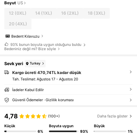
Boyut
US
12
(0XL)
14
(1XL)
16
(2XL)
18
(3XL)
20
(4XL)
Bedent Kılavuzu
93%
bunun boyuta uygun olduğunu buldu
Bedeniniz değil mi? Bize söyle
Sevk yeri
Turkey
Kargo ücreti 470,74TL kadar düşük
Tah. Teslimat:
Ağustos 17 - Ağustos 20
İadeler Kabul Edilir
Güvenli Ödemeler · Gizlilik koruması
4,78
(100+)
Daha fazla göster
Küçük
Boyuta uygun
Büyük
6%
93%
1%