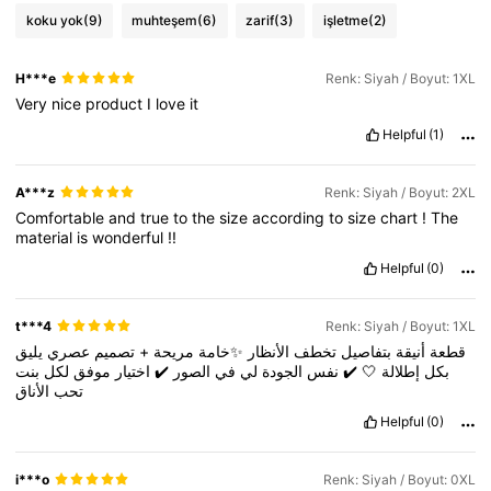
koku yok
(9)
muhteşem
(6)
zarif
(3)
işletme
(2)
H***e
Renk: Siyah / Boyut: 1XL
Very
nice
product
I
love
it
Helpful
(1)
A***z
Renk: Siyah / Boyut: 2XL
Comfortable
and
true
to
the
size
according
to
size
chart
!
The
material
is
wonderful
!!
Helpful
(0)
t***4
Renk: Siyah / Boyut: 1XL
يليق
عصري
تصميم
+
مريحة
✨خامة
الأنظار
تخطف
بتفاصيل
أنيقة
قطعة
بنت
لكل
موفق
اختيار
✔️
الصور
في
لي
الجودة
نفس
✔️
🤍
إطلالة
بكل
تحب
الأناق
Helpful
(0)
i***o
Renk: Siyah / Boyut: 0XL