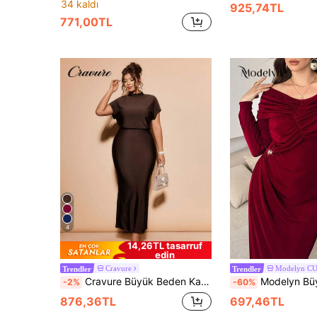
34 kaldı
925,74TL
771,00TL
4
14,26TL tasarruf
edin
Cravure
Modelyn C
Trendler
Trendler
Cravure Büyük Beden Kadın Düz Renk Dik Yaka Zarif Belden Sıkılaştırılmış Parti Elbisesi
Modelyn Büyük Beden Kadınlar İçin Şık Omuzdan Bağ
-2%
-60%
876,36TL
697,46TL