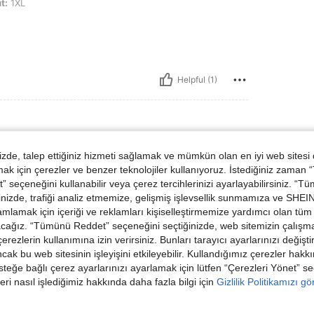
t:
1XL
Helpful (1)
de, talep ettiğiniz hizmeti sağlamak ve mümkün olan en iyi web sitesi
L
 için çerezler ve benzer teknolojiler kullanıyoruz. İstediğiniz zaman
hough the neckline is hard to keep in place. I
 seçeneğini kullanabilir veya çerez tercihlerinizi ayarlayabilirsiniz. “T
the tummy area
nizde, trafiği analiz etmemize, gelişmiş işlevsellik sunmamıza ve SHEIN 
mlamak için içeriği ve reklamları kişiselleştirmemize yardımcı olan tüm 
acağız. “Tümünü Reddet” seçeneğini seçtiğinizde, web sitemizin çalışm
 çerezlerin kullanımına izin verirsiniz. Bunları tarayıcı ayarlarınızı değişt
Helpful (0)
ancak bu web sitesinin işleyişini etkileyebilir. Kullandığımız çerezler hak
steğe bağlı çerez ayarlarınızı ayarlamak için lütfen “Çerezleri Yönet” s
dirme Görüntüle
eri nasıl işlediğimiz hakkında daha fazla bilgi için
Gizlilik Politikamızı g