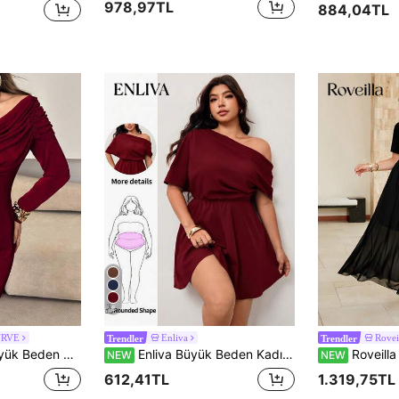
978,97TL
884,04TL
6
URVE
Enliva
Rovei
Trendler
Trendler
lamalı Bel Uzun Kollu Metalik Dekorlu Elbise
Enliva Büyük Beden Kadın Günlük İşe Gidiş Düz Renk Asimetrik Yaka Bel Oturtmalı A Kesim Elbise, Yazlık Kahverengi Şık Elbise, Çikolata Kahvesi Elbise, Kahve Kahvesi Elbise, Bordo Düğün Davetlisi Elbisesi, Bahar Kadın Kıyafeti, Bahar Kadın Kıyafeti
Roveilla Büyük Beden Fransız Stili Dokuma Asimetr
NEW
NEW
612,41TL
1.319,75TL