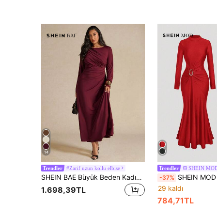
14
#Zarif uzun kollu elbise
SHEIN MO
Trendler
Trendler
SHEIN BAE Büyük Beden Kadın Zarif Uzun Kollu Pileli Elbise, Sarı, Sonbahar/Kış, Sevgililer Günü, Kadınlar İçin Sevgililer Günü Kombini, Zarif Parti Elbisesi
SHEIN MOD Büyük Beden Kadın Düz Renk Dik Yaka Uzun Kollu
-37%
29 kaldı
1.698,39TL
784,71TL