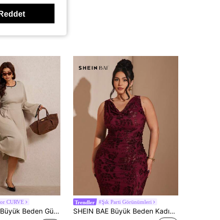
Reddet
uor CURVE
#Şık Parti Görünümleri
Trendler
 Günlük İşe Gidiş Tarzı Çan Kollu Elbise
SHEIN BAE Büyük Beden Kadın Kırmızı Dekolteli Kolsuz Elbise