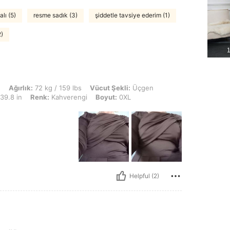
lı (5)
resme sadık (3)
şiddetle tavsiye ederim (1)
)
1
 kg / 159 lbs, Vücut Şekli: Üçgen, KALÇA: 107 cm / 42 in, Bel: 90 cm / 35 in, Büs
n
Ağırlık:
72 kg / 159 lbs
Vücut Şekli:
Üçgen
39.8 in
Renk:
Kahverengi
Boyut:
0XL
Helpful (2)