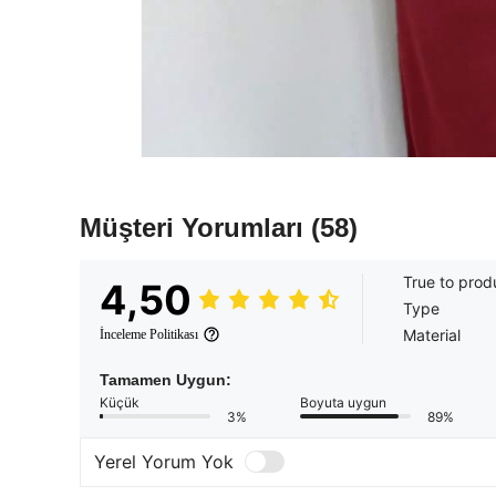
Müşteri Yorumları
(58)
True to prod
4,50
Type
Material
İnceleme Politikası
Tamamen Uygun:
Küçük
Boyuta uygun
3%
89%
Yerel Yorum Yok