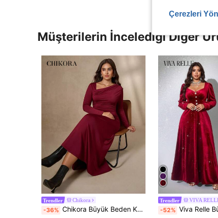
Çerezleri Yön
Müşterilerin İncelediği Diğer Ür
Chikora
VIVA RELL
Trendler
Trendler
Chikora Büyük Beden Kadın Düz Renk Uzun Kollu Asimetrik Yaka Vücuda Oturan Elbise
Viva Relle Büyük Beden Kadınlar İçin Zarif Romantik Parti Elbisesi, V Yaka Uzun Kollu Bü
-36%
-52%