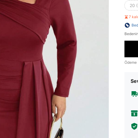
20 
7 ka
Bed
Bedenin
Ödeme 
Sev