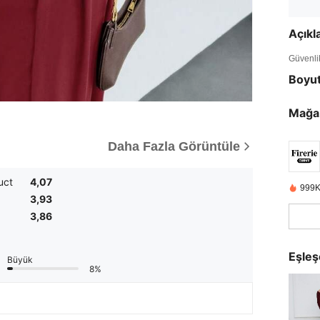
Açık
Güvenlik 
Boyu
Mağa
Daha Fazla Görüntüle
uct
4,07
999K
3,93
3,86
Eşleş
Büyük
8%