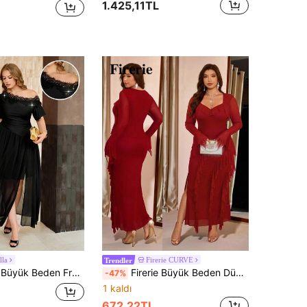
1.425,11TL
lla
Firerie CURVE
Trendler
ik Omuzlu Kısa Kollu Büzgülü Bel Asimetrik Etek Ucu Yırtmaçlı İspanyol Paça Seksi Günlük İş Elbisesi
Firerie Büyük Beden Düz Renk Minimalist Günlük Giyim Volanlı Etek Uzun Kollu Elbise
-47%
1 kaldı
672,22TL