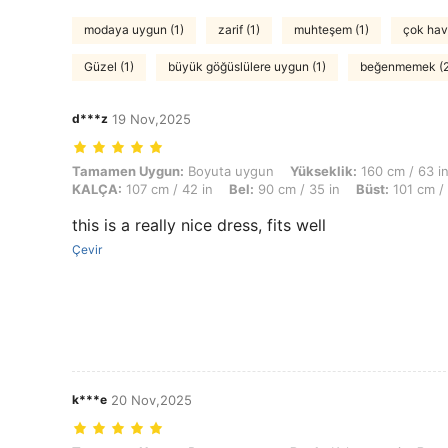
modaya uygun (1)
zarif (1)
muhteşem (1)
çok hava
Güzel (1)
büyük göğüslülere uygun (1)
beğenmemek (2
d***z
19 Nov,2025
Tamamen Uygun: Boyuta uygun, Yükseklik: 160 cm / 63 in, Ağırlık: 72
Tamamen Uygun:
Boyuta uygun
Yükseklik:
160 cm / 63 i
KALÇA:
107 cm / 42 in
Bel:
90 cm / 35 in
Büst:
101 cm / 
this is a really nice dress, fits well
Çevir
k***e
20 Nov,2025