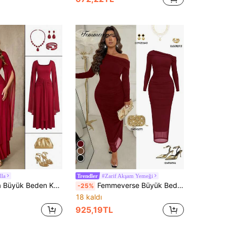
lla
#Zarif Akşam Yemeği
Trendler
Nedime Elbisesi, Bordo Elbiseler, Kırmızı Elbiseler, Kırmızı Büyük Beden Elbise, Resmi Elbise, Kırmızı Nedime Elbisesi, Kırmızı Bordo Resmi Elbise, Kırmızı Şarap Rengi Elbise, Kırmızı Resmi Elbise, Büyük Beden Koyu Kırmızı Elbiseler, Kırmızı Kombinler, Büyük Beden Bordo Kombinler, Bordo Elbiseler, Sarma Elbiseler, Kırmızı Günlük Elbise, İbadet Elbisesi, Kadın Resmi Elbisesi
Femmeverse Büyük Beden Asimetrik Omuzlu Elbise, Olgun ve Zarif Vücuda Oturan Kokteyl Partisi Elbisesi
-25%
18 kaldı
925,19TL