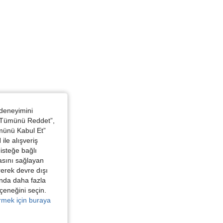
 deneyimini
 “Tümünü Reddet”,
ümünü Kabul Et”
ile alışveriş
isteğe bağlı
asını sağlayan
irerek devre dışı
kında daha fazla
eçeneğini seçin.
örmek için buraya