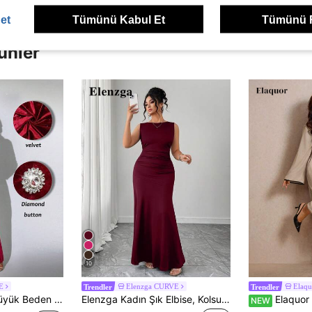
et
Tümünü Kabul Et
Tümünü 
ünler
10
E
Elenzga CURVE
Elaq
Trendler
Trendler
zgülü Kadife Payetli Maksi Elbise, Yılbaşı, Tatil Balosu, Sevgililer Günü İçin Uygundur
Elenzga Kadın Şık Elbise, Kolsuz Yuvarlak Yaka A-Kesim Silüet, Büzgülü Bel Tasarımı, Düz Renk Örme Kumaş
Elaquor Büyük Beden
NEW