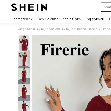
squi
Use up 
Kategoriler
Yeni Gelenler
Kadın Giyim
Plaj giyimleri
E
Giriş
Kadın Giyim
Kadın Artı Giyim
Artı Beden Elbiseler
/
/
/
/