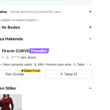
lama
Yüksek bel,Deniz Kızı,Asimetrik yaka
bilgileri ve iletişim bilgileri
4,76
2.8K
227K
t Ve Beden
4,76
2.8K
227K
za Hakkında
4,76
2.8K
227K
Firerie CURVE
Trendler
3***0
göz atıyor
4,76
2.8K
227K
Derecelendirme
Ürünler
Takipçiler
+ Yakın zamanda satıldı
99K+ Yeniden satın alma
Takipçi artışı 16%
4,76
2.8K
227K
Süper Fırsat
Tüm Ürünler
Takip Et
4,76
2.8K
227K
en Stiller
4,76
2.8K
227K
4,76
2.8K
227K