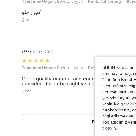
Tamamen Uygun: Boyuta uygun, Renk: Kahverengi, Boyut: 1XL
Tamamen Uygun:
Boyuta uygun
Renk:
Kahverengi
Boyu
كتيرر حلو
Çevir
r***r
2 Jan,2026
SHEIN web sitemiz
Tamamen Uygun: Boyuta uygun, Renk: Kırmızı, Boyut: 4XL
Tamamen Uygun:
Boyuta uygun
Renk:
Kırmızı
Boyut:
4X
sunmayı amaçlamak
Good quality material and comfortable to wear alt
“Tümünü Kabul Et”
considered it to be slightly small fitting around 
seçeneğini seçtiği
Çevir
deneyiminizi tama
çerezleri ayarlay
kesinlikle gerekli
bırakabilirsiniz, 
bilgi edinmek ve i
Daha Fazla Değerlen
Topladığımız veril
tıklayın.