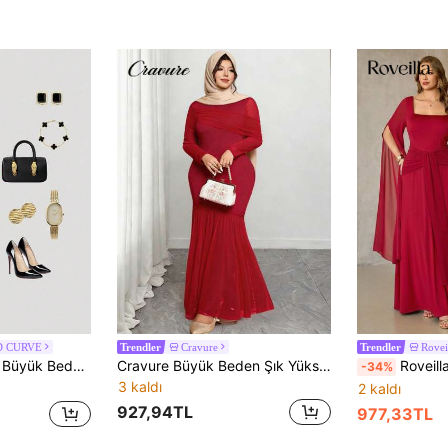
D CURVE
Cravure
Rovei
Trendler
Trendler
 Metal Bel Detaylı Balık Kuyruğu Etekli Zarif Elbise
Cravure Büyük Beden Şık Yüksek Yakalı File Detaylı Elbise
Roveilla Büyük Beden Kadınlar İçin Yeni Zarif Romantik Kırmızı Şifon Kollu, Belden Vücuda Oturan, Büzgülü Uzun Elbise, İlkbahar/Yaz Bordo Büyük Beden Elbise, Büyük Beden 
-34%
3 kaldı
2 kaldı
927,94TL
977,33TL