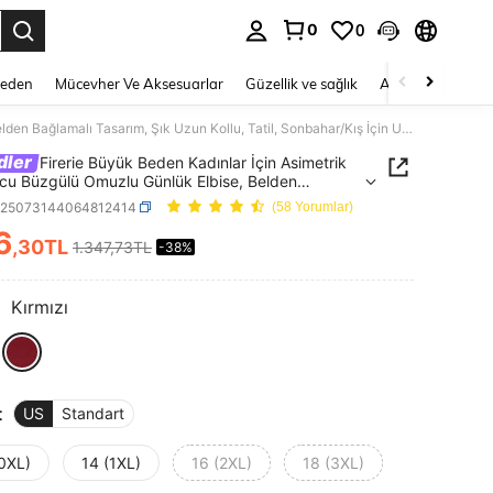
0
0
 to select.
Beden
Mücevher Ve Aksesuarlar
Güzellik ve sağlık
Ayakkabı
Ev T
Firerie Büyük Beden Kadınlar İçin Asimetrik Etek Ucu Büzgülü Omuzlu Günlük Elbise, Belden Bağlamalı Tasarım, Şık Uzun Kollu, Tatil, Sonbahar/Kış İçin Uygun
dler
Firerie Büyük Beden Kadınlar İçin Asimetrik
cu Büzgülü Omuzlu Günlük Elbise, Belden
alı Tasarım, Şık Uzun Kollu, Tatil, Sonbahar/Kış
z25073144064812414
(58 Yorumlar)
ygun
6
,30TL
1.347,73TL
-38%
ICE AND AVAILABILITY
:
Kırmızı
t
US
Standart
(0XL)
14 (1XL)
16 (2XL)
18 (3XL)