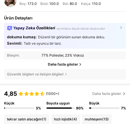
Boy:
173.0
Büst:
100.0
Bel:
80.0
Kalça:
110.0
Ürün Detayları
Yapay Zeka Özellikleri
ayrıntılara dayalı olarak oluşturulan
dokuma kumaş:
Düzenli bir görünüm sunan dokuma doku.
Sevimli:
Tatlı ve oyuncu bir tarz.
Bileşim:
77% Poliester, 23% Viskoz
Daha fazla göster
Güvenlik bilgileri ve iletişim bilgileri
4,85
(1000+)
Daha fazla göster
Küçük
Boyuta uygun
Büyük
3%
90%
7%
tekrar satın alacağım
(1)
hızlı lojistik
(4)
muhteşem
(15)