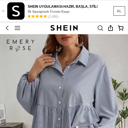
SHEIN UYGULAMASI-HAZIR, BAŞLA, STİL!
×
AL
İlk Siparişinizde Ücretsiz Kargo
(5,000)