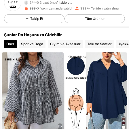
3***0
3 saat önce
'i takip etti
a***s
göz atıyor
999K+ Yakın zamanda satıldı
999K+ Yeniden satın alma
1M Takipçiler
4,81
Takip Et
Tüm Ürünler
1M Takipçiler
4,81
Şunlar Da Hoşunuza Gidebilir
Öner
Spor ve Doğa
Giyim ve Aksesuar
Takı ve Saatler
Ayakk
1M Takipçiler
4,81
1M Takipçiler
4,81
1M Takipçiler
4,81
1M Takipçiler
4,81
1M Takipçiler
4,81