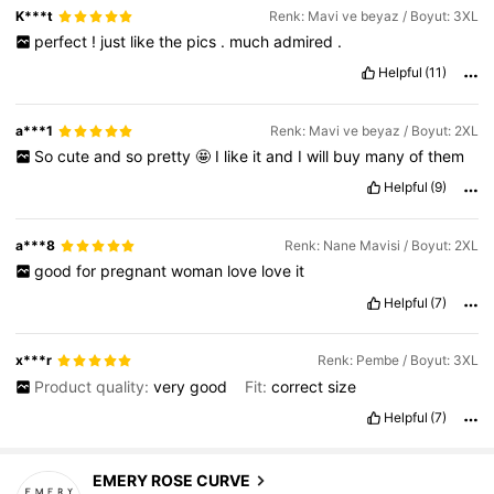
K***t
Renk: Mavi ve beyaz / Boyut: 3XL
perfect
!
just
like
the
pics
.
much
admired
.
Helpful
(11)
a***1
Renk: Mavi ve beyaz / Boyut: 2XL
So
cute
and
so
pretty
🤩
I
like
it
and
I
will
buy
many
of
them
Helpful
(9)
a***8
Renk: Nane Mavisi / Boyut: 2XL
good
for
pregnant
woman
love
love
it
Helpful
(7)
x***r
Renk: Pembe / Boyut: 3XL
Product quality:
very
good
Fit:
correct
size
Helpful
(7)
1M Takipçiler
4,81
EMERY ROSE CURVE