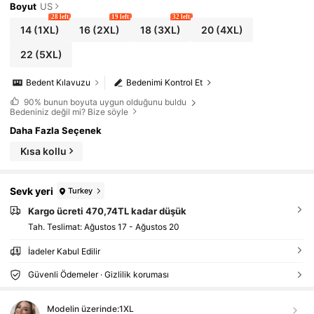
Boyut
US
28 left
19 left
32 left
14
(1XL)
16
(2XL)
18
(3XL)
20
(4XL)
22
(5XL)
Bedent Kılavuzu
Bedenimi Kontrol Et
90%
bunun boyuta uygun olduğunu buldu
Bedeniniz değil mi? Bize söyle
Daha Fazla Seçenek
Kısa kollu
Sevk yeri
Turkey
Kargo ücreti 470,74TL kadar düşük
Tah. Teslimat:
Ağustos 17 - Ağustos 20
İadeler Kabul Edilir
Güvenli Ödemeler · Gizlilik koruması
Modelin üzerinde:
1XL