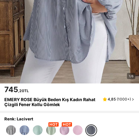
1/6
745
,20TL
EMERY ROSE Büyük Beden Kış Kadın Rahat
4,85
(
1000+
)
Çizgili Fener Kollu Gömlek
Renk: Lacivert