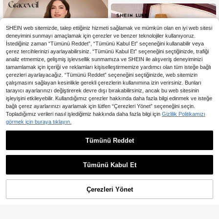
SHEIN web sitemizde, talep ettiğiniz hizmeti sağlamak ve mümkün olan en iyi web sitesi
deneyimini sunmayı amaçlamak için çerezler ve benzer teknolojiler kullanıyoruz.
İstediğiniz zaman “Tümünü Reddet”, “Tümünü Kabul Et” seçeneğini kullanabilir veya
çerez tercihlerinizi ayarlayabilirsiniz. “Tümünü Kabul Et” seçeneğini seçtiğinizde, trafiği
analiz etmemize, gelişmiş işlevsellik sunmamıza ve SHEIN ile alışveriş deneyiminizi
tamamlamak için içeriği ve reklamları kişiselleştirmemize yardımcı olan tüm isteğe bağlı
çerezleri ayarlayacağız. “Tümünü Reddet” seçeneğini seçtiğinizde, web sitemizin
çalışmasını sağlayan kesinlikle gerekli çerezlerin kullanımına izin verirsiniz. Bunları
tarayıcı ayarlarınızı değiştirerek devre dışı bırakabilirsiniz, ancak bu web sitesinin
işleyişini etkileyebilir. Kullandığımız çerezler hakkında daha fazla bilgi edinmek ve isteğe
bağlı çerez ayarlarınızı ayarlamak için lütfen “Çerezleri Yönet” seçeneğini seçin.
Topladığımız verileri nasıl işlediğimiz hakkında daha fazla bilgi için
Gizlilik Politikamızı
görmek için buraya tıklayın.
5
Tümünü Reddet
En Çok Satanlar
#Tezgahlar
Graceveil Büyük Beden Bol Kesim
SHEIN LUNE Kadın Büyük Beden Çi
Düz Uzun Kollu Günlük Gömlek, İlk
zgili Baskılı Ön Düğme Bağcıklı Uzu
941
788
,66TL
,56TL
bahar/Sonbahar İçin Uygun
n Kollu Bluz
Tümünü Kabul Et
Çerezleri Yönet
SEPETE EKLE