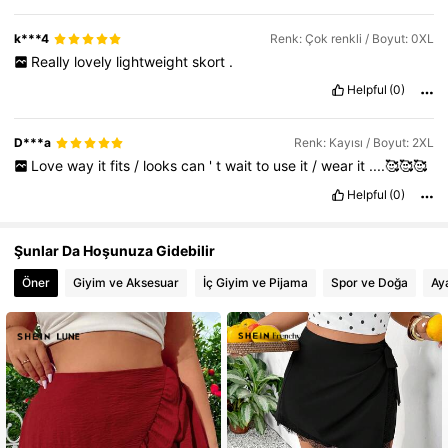
k***4
Renk: Çok renkli / Boyut: 0XL
Really
lovely
lightweight
skort
.
Helpful
(0)
D***a
Renk: Kayısı / Boyut: 2XL
Love
way
it
fits
/
looks
can
'
t
wait
to
use
it
/
wear
it
....🥰🥰🥰
Helpful
(0)
Şunlar Da Hoşunuza Gidebilir
Öner
Giyim ve Aksesuar
İç Giyim ve Pijama
Spor ve Doğa
Ay