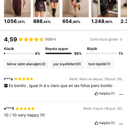
261K Takipçiler
4,73
261K Takipçiler
4,73
1.056
888
654
1.248
2.
,35TL
,43TL
,66TL
,96TL
261K Takipçiler
4,73
4,59
(100+)
Daha fazla göster
261K Takipçiler
Küçük
Boyuta uygun
Büyük
4,73
4%
95%
1%
261K Takipçiler
4,73
tekrar satın alacağım
(2)
yaz kıyafetleri
(9)
hızlı lojistik
(1)
261K Takipçiler
4,73
i***a
Renk: Mavi ve beyaz / Boyut: 2XL
Es
bonito
,
igual
m
á
s
claro
que
en
las
fotos
pero
bonito
Helpful
(1)
e***5
Renk: Kayısı / Boyut: 2XL
10
/
10
very
happy
!!!!
Helpful
(1)