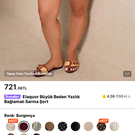
Yapay Zeka Tarafından Üretildi
1/7
721
,06TL
Elaquor Büyük Beden Yazlık
4,59
(
100+
)
Trendler
Bağlamalı Sarma Şort
Renk: Burgonya