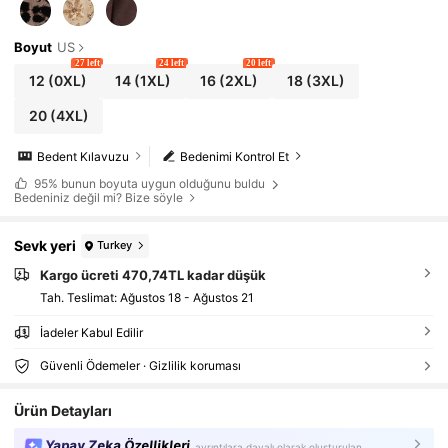
Boyut
US
27 left
24 left
20 left
12
(0XL)
14
(1XL)
16
(2XL)
18
(3XL)
20
(4XL)
Bedent Kılavuzu
Bedenimi Kontrol Et
95%
bunun boyuta uygun olduğunu buldu
Bedeniniz değil mi? Bize söyle
Sevk yeri
Turkey
Kargo ücreti 470,74TL kadar düşük
Tah. Teslimat:
Ağustos 18 - Ağustos 21
İadeler Kabul Edilir
Güvenli Ödemeler · Gizlilik koruması
Ürün Detayları
Yapay Zeka Özellikleri
ayrıntılara dayalı olarak oluşturulan