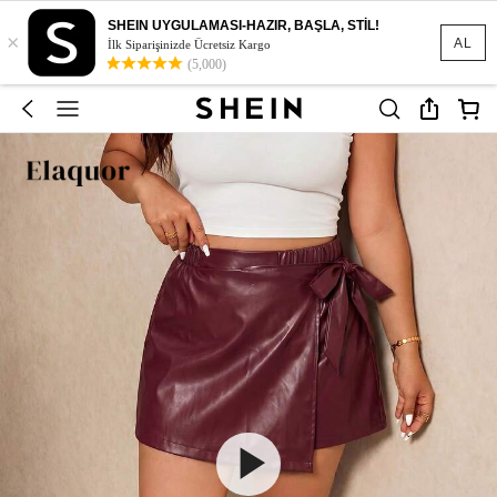
SHEIN UYGULAMASI-HAZIR, BAŞLA, STİL!
×
AL
İlk Siparişinizde Ücretsiz Kargo
(5,000)