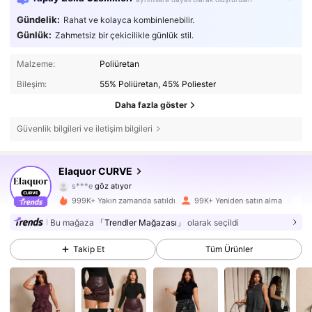
Gündelik:
Rahat ve kolayca kombinlenebilir.
Günlük:
Zahmetsiz bir çekicilikle günlük stil.
Malzeme:
Poliüretan
Bileşim:
55% Poliüretan, 45% Poliester
Daha fazla göster
Güvenlik bilgileri ve iletişim bilgileri
261K Takipçiler
4,73
Elaquor CURVE
s***e
göz atıyor
261K Takipçiler
4,73
999K+ Yakın zamanda satıldı
99K+ Yeniden satın alma
261K Takipçiler
4,73
Bu mağaza
「Trendler Mağazası」
olarak seçildi
Takip Et
Tüm Ürünler
261K Takipçiler
4,73
261K Takipçiler
4,73