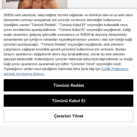
leri, Tatil Kıyafetleri, Bol Paça Panto
lon, Kavisli Pantolon
SHEIN web sitemizde, talep ettiğiniz hizmeti sağlamak ve mümkün olan en iyi web sitesi
deneyimini sunmayı amaçlamak için çerezler ve benzer teknolojiler kullanıyoruz.
İstediğiniz zaman “Tümünü Reddet”, “Tümünü Kabul Et” seçeneğini kullanabilir veya
çerez tercihlerinizi ayarlayabilirsiniz. “Tümünü Kabul Et” seçeneğini seçtiğinizde, trafiği
analiz etmemize, gelişmiş işlevsellik sunmamıza ve SHEIN ile alışveriş deneyiminizi
tamamlamak için içeriği ve reklamları kişiselleştirmemize yardımcı olan tüm isteğe bağlı
çerezleri ayarlayacağız. “Tümünü Reddet” seçeneğini seçtiğinizde, web sitemizin
çalışmasını sağlayan kesinlikle gerekli çerezlerin kullanımına izin verirsiniz. Bunları
tarayıcı ayarlarınızı değiştirerek devre dışı bırakabilirsiniz, ancak bu web sitesinin
işleyişini etkileyebilir. Kullandığımız çerezler hakkında daha fazla bilgi edinmek ve isteğe
bağlı çerez ayarlarınızı ayarlamak için lütfen “Çerezleri Yönet” seçeneğini seçin.
Topladığımız verileri nasıl işlediğimiz hakkında daha fazla bilgi için
Gizlilik Politikamızı
görmek için buraya tıklayın.
38
Tümünü Reddet
En Çok Satanlar
Wandoria
Wandoria Kadın İlkbahar/Yaz Tek B
ambu Düğüm Keten Tatil Plaj Elbise
687
,59TL
si, Bohem Batı Büzgülü Büst Katlı K
Tümünü Kabul Et
ek Etek A Kesim Sırtı Açık Ayarlana
bilir Askılı Fiyonklu Uzun Elbise
Çerezleri Yönet
SEPETE EKLE