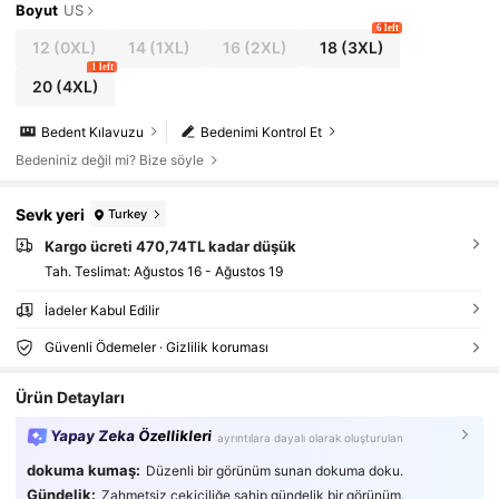
Boyut
US
6 left
12
(0XL)
14
(1XL)
16
(2XL)
18
(3XL)
1 left
20
(4XL)
Bedent Kılavuzu
Bedenimi Kontrol Et
Bedeniniz değil mi? Bize söyle
Sevk yeri
Turkey
Kargo ücreti 470,74TL kadar düşük
Tah. Teslimat:
Ağustos 16 - Ağustos 19
İadeler Kabul Edilir
Güvenli Ödemeler · Gizlilik koruması
Ürün Detayları
Yapay Zeka Özellikleri
ayrıntılara dayalı olarak oluşturulan
dokuma kumaş:
Düzenli bir görünüm sunan dokuma doku.
Gündelik:
Zahmetsiz çekiciliğe sahip gündelik bir görünüm.