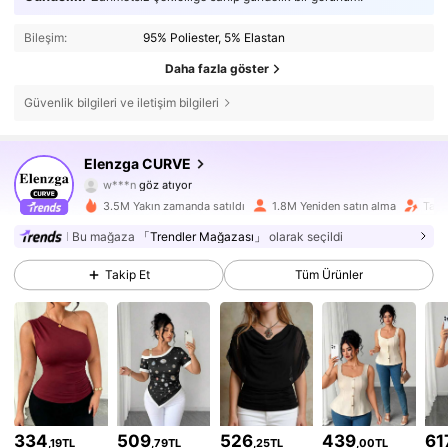
Bileşim:
95% Poliester, 5% Elastan
Daha fazla göster
Güvenlik bilgileri ve iletişim bilgileri
650K Takipçiler
4,73
Elenzga CURVE
w***n
göz atıyor
650K Takipçiler
4,73
3.5M Yakın zamanda satıldı
1.8M Yeniden satın alma
Takip
Bu mağaza
「Trendler Mağazası」
olarak seçildi
650K Takipçiler
4,73
Takip Et
Tüm Ürünler
650K Takipçiler
4,73
650K Takipçiler
4,73
650K Takipçiler
4,73
334
509
526
439
61
,19TL
,79TL
,25TL
,00TL