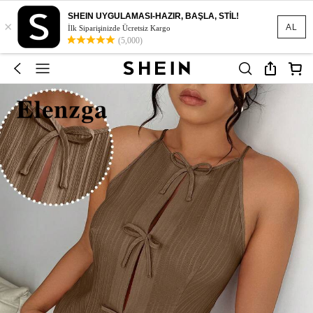
SHEIN UYGULAMASI-HAZIR, BAŞLA, STİL!
×
AL
İlk Siparişinizde Ücretsiz Kargo
(5,000)