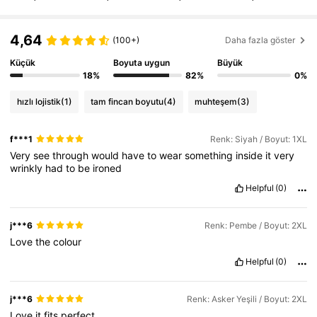
650K Takipçiler
4,73
650K Takipçiler
4,64
4,73
(100+)
Daha fazla göster
Küçük
Boyuta uygun
Büyük
650K Takipçiler
4,73
18%
82%
0%
hızlı lojistik
(1)
tam fincan boyutu
(4)
muhteşem
(3)
650K Takipçiler
4,73
f***1
Renk: Siyah / Boyut: 1XL
650K Takipçiler
4,73
Very
see
through
would
have
to
wear
something
inside
it
very
wrinkly
had
to
be
ironed
Helpful
(0)
j***6
Renk: Pembe / Boyut: 2XL
Love
the
colour
Helpful
(0)
j***6
Renk: Asker Yeşili / Boyut: 2XL
Love
it
fits
perfect