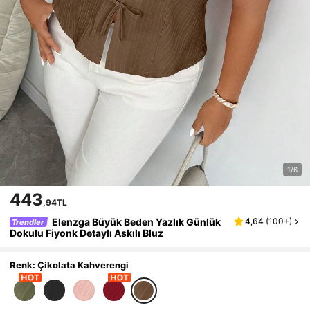
1/6
443
,94TL
Elenzga Büyük Beden Yazlık Günlük
4,64
(
100+
)
Trendler
Dokulu Fiyonk Detaylı Askılı Bluz
Renk: Çikolata Kahverengi