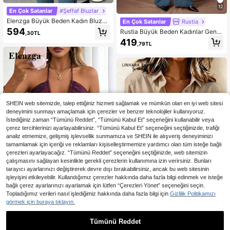
12
En Çok Satanlar
#Şeffaf Bluzlar
Elenzga Büyük Beden Kadın Bluzu,
En Çok Satanlar
Rustia
Mavi ve Beyaz Fırfırlı Şifon Yazlık Z
594
Rustia Büyük Beden Kadınlar Geniş
,30TL
arif Baskılı Üst, Uçuşan Kollu, Rand
Askılı Halter Yaka Volanlı Etek Beld
419
evu Gecesi Günlük Modern En Yeni
,79TL
en Bağlanmış Günlük Atlet, İş ve Gü
Moda Gala
nlük Giyim İçin Uygun
SHEIN web sitemizde, talep ettiğiniz hizmeti sağlamak ve mümkün olan en iyi web sitesi
deneyimini sunmayı amaçlamak için çerezler ve benzer teknolojiler kullanıyoruz.
İstediğiniz zaman “Tümünü Reddet”, “Tümünü Kabul Et” seçeneğini kullanabilir veya
çerez tercihlerinizi ayarlayabilirsiniz. “Tümünü Kabul Et” seçeneğini seçtiğinizde, trafiği
analiz etmemize, gelişmiş işlevsellik sunmamıza ve SHEIN ile alışveriş deneyiminizi
tamamlamak için içeriği ve reklamları kişiselleştirmemize yardımcı olan tüm isteğe bağlı
çerezleri ayarlayacağız. “Tümünü Reddet” seçeneğini seçtiğinizde, web sitemizin
çalışmasını sağlayan kesinlikle gerekli çerezlerin kullanımına izin verirsiniz. Bunları
tarayıcı ayarlarınızı değiştirerek devre dışı bırakabilirsiniz, ancak bu web sitesinin
işleyişini etkileyebilir. Kullandığımız çerezler hakkında daha fazla bilgi edinmek ve isteğe
bağlı çerez ayarlarınızı ayarlamak için lütfen “Çerezleri Yönet” seçeneğini seçin.
5
Topladığımız verileri nasıl işlediğimiz hakkında daha fazla bilgi için
Gizlilik Politikamızı
En Çok Satanlar
Elenzga CURVE
görmek için buraya tıklayın.
Elenzga Kadın Büyük Beden Bahar/
En Çok Satanlar
Linhara CURVE
Yaz Yeşil Tek Katlı Bambu Keten Ra
594
Tümünü Reddet
Linhara CURVE Büyük Beden Kadın
,85TL
yon Karışımlı İnce Askılı Önü Fiyonk
Dokuma Günlük Giyim Sonbahar G
39 kaldı