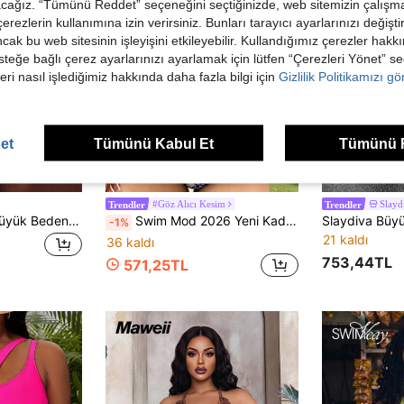
acağız. “Tümünü Reddet” seçeneğini seçtiğinizde, web sitemizin çalışm
 çerezlerin kullanımına izin verirsiniz. Bunları tarayıcı ayarlarınızı değişt
ancak bu web sitesinin işleyişini etkileyebilir. Kullandığımız çerezler hak
steğe bağlı çerez ayarlarınızı ayarlamak için lütfen “Çerezleri Yönet” s
eri nasıl işlediğimiz hakkında daha fazla bilgi için
Gizlilik Politikamızı g
et
Tümünü Kabul Et
Tümünü 
4
#Göz Alıcı Kesim
Slay
Trendler
Trendler
MOTF PREMIUM Büyük Beden Kadın Zarif Seksi Derin V Yaka Bel Bağlamalı Püskül Detaylı Halter Yaka Sırtı Açık Günlük Tatil Plaj Tek Parça Mayo
Swim Mod 2026 Yeni Kadın Yaz Modası Halter Yaka Tek Parça Mayo, Derin V Yaka Dar Kesim Yüksek Kesim Bacak, Okyanus Kabuğu Baskılı, Günlük Tatil Mayo
-1%
21 kaldı
36 kaldı
753,44TL
571,25TL