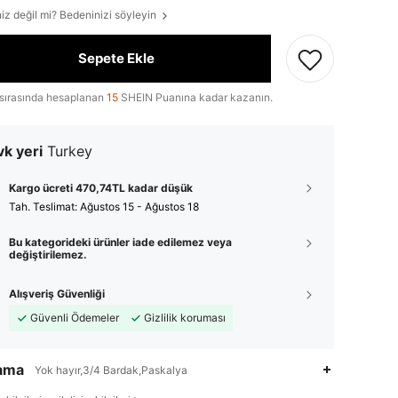
iz değil mi? Bedeninizi söyleyin
Sepete Ekle
sırasında hesaplanan
15
SHEIN Puanına kadar kazanın.
k yeri
Turkey
Kargo ücreti 470,74TL kadar düşük
Tah. Teslimat:
Ağustos 15 - Ağustos 18
Bu kategorideki ürünler iade edilemez veya
değiştirilemez.
Alışveriş Güvenliği
Güvenli Ödemeler
Gizlilik koruması
lama
Yok hayır,3/4 Bardak,Paskalya