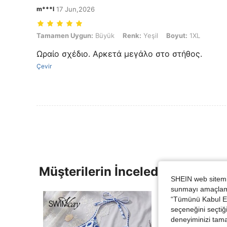
m***l
17 Jun,2026
Tamamen Uygun: Büyük, Renk: Yeşil, Boyut: 1XL
Tamamen Uygun:
Büyük
Renk:
Yeşil
Boyut:
1XL
Ωραίο σχέδιο. Αρκετά μεγάλο στο στήθος.
Çevir
Müşterilerin İncelediği Diğer Ür
SHEIN web sitemiz
sunmayı amaçlamak
“Tümünü Kabul Et”
seçeneğini seçtiği
deneyiminizi tama