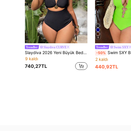
4
Slaydiva CURVE
Swim SXY
Trendler
Trendler
Slaydiva 2026 Yeni Büyük Beden Kadın Plaj Tatili Düz Renk Askılı Üçgen Kupalı Üst ve Yan Bağlamalı Pantolon Tek Parça Mayo
Swim SXY Büyük Beden Kadın Düz Renk Delikli Askılı Belden Bağlama
-50%
9 kaldı
2 kaldı
740,27TL
440,92TL