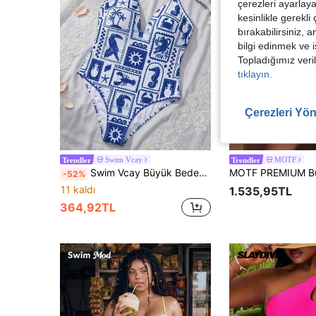
çerezleri ayarlay
kesinlikle gerekli
bırakabilirsiniz, 
bilgi edinmek ve i
Topladığımız veril
tıklayın.
Çerezleri Yön
Swim Vcay
MOTF
Trendler
Trendler
Swim Vcay Büyük Beden Kadınlar İçin Tek Parça Rastgele Hayvan Desenli Şık ve Modaya Uygun Plaj ve Havuz Mayosu
-52%
11 kaldı
1.535,95TL
364,92TL