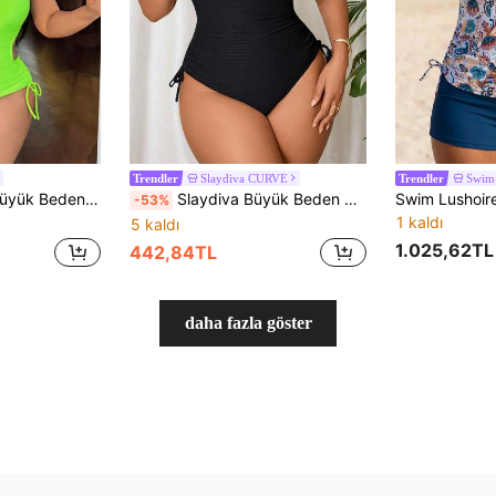
Slaydiva CURVE
Swim 
Trendler
Trendler
lı Metal Detaylı Yan İpli Seksi Tek Parça Mayo Plaj Tatili İçin
Slaydiva Büyük Beden Kadın Plaj Tatil Askılı İçi Boş Bağcıklı Tek Parça Mayo
-53%
1 kaldı
5 kaldı
1.025,62TL
442,84TL
daha fazla göster