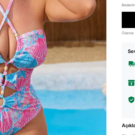
Bedenin
Ödeme 
Sev
Açık