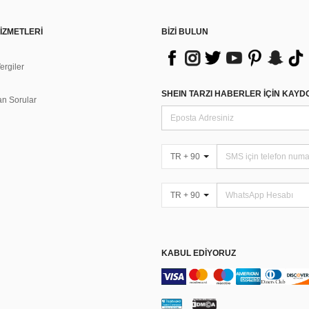
İZMETLERİ
BİZİ BULUN
rgiler
n
SHEIN TARZI HABERLER IÇIN KAY
an Sorular
TR + 90
TR + 90
KABUL EDIYORUZ