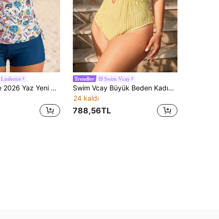
Lushoire
Swim Vcay
Trendler
Swim Lushoire 2026 Yaz Yeni Tropikal Baskılı İki Parçalı Etek Tarzı Kadın Plaj Tatili Mayosu
Swim Vcay Büyük Beden Kadın Düz Renk Derin V Yaka Askılı Tek Parça Mayo
24 kaldı
788,56TL