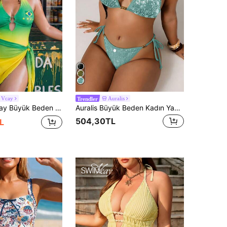
 Vcay
Auralis
Trendler
et, Tatil Stili Halter Yaka Derin V Metal Halka Oyuk Tasarım, Gradyan File Bel Sarımı ile Kombin, Plaj Tatili, Havuz Partisi ve Günlük Casual Giyim İçin Uygun
Auralis Büyük Beden Kadın Yazlık Plaj Düz Renk Payetli Boyundan Bağlamalı Seksi Moda Bikini İki Parça Mayo Takımı
504,30TL
L