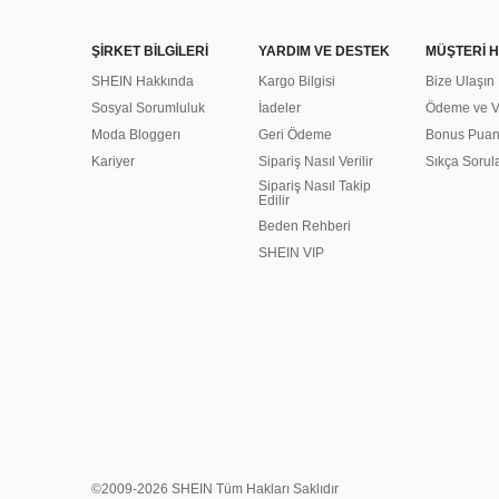
ŞİRKET BİLGİLERİ
YARDIM VE DESTEK
MÜŞTERİ H
SHEIN Hakkında
Kargo Bilgisi
Bize Ulaşın
Sosyal Sorumluluk
İadeler
Ödeme ve Ve
Moda Bloggerı
Geri Ödeme
Bonus Pua
Kariyer
Sipariş Nasıl Verilir
Sıkça Sorul
Sipariş Nasıl Takip
Edilir
Beden Rehberi
SHEIN VIP
©2009-2026 SHEIN Tüm Hakları Saklıdır