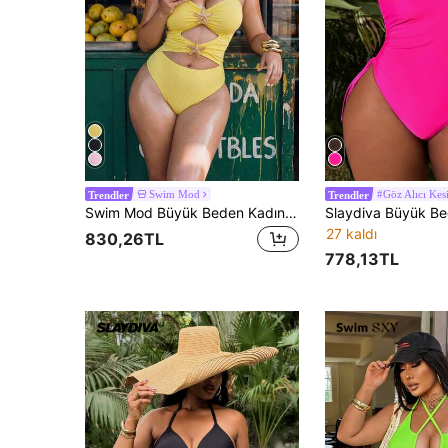
Swim Mod
#Göz Alıcı Kes
Trendler
Trendler
Swim Mod Büyük Beden Kadın Tatlı Tereyağı Sarısı Yaz Plaj Tatili Tatil Dokulu Kumaş V Yaka Ayarlanabilir Askılı Delikli Yıldız Dekorlu Tek Parça Mayo
27 kaldı
830,26TL
778,13TL