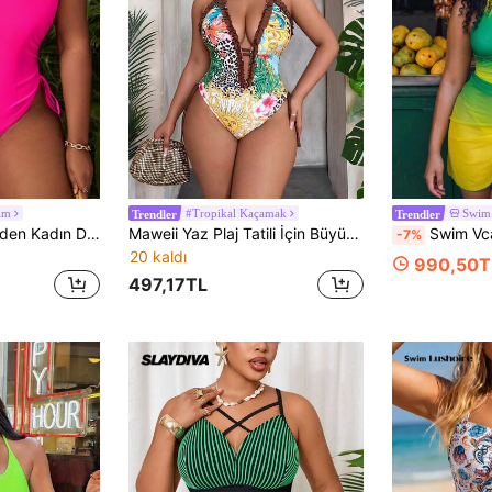
im
#Tropikal Kaçamak
Swim
Trendler
Trendler
Slaydiva Büyük Beden Kadın Düz Renk Bağcıklı Omuz Kesikli Tek Parça Mayo, Günlük ve Tatil
Maweii Yaz Plaj Tatili İçin Büyük Beden Kadın Leopar Desenli Fırfırlı Kesim Derin Yaka Tek Parça Mayo
Swim Vcay Büyük Beden Kadın Yazlık Brezilya Stili Gradyan Tek Parça Mayo 2 Parça S
-7%
20 kaldı
990,50T
497,17TL