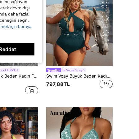
asını sağlayan
irerek devre dışı
kında daha fazla
eçeneğini seçin.
örmek için buraya
Reddet
diva CURVE
Swim Vcay
Trendler
Slaydiva Büyük Beden Kadın Fuşya Askılı Zincir Detaylı Seksi Tek Parça Mayo, Plaj Tatili, İlkbahar/Yaz İçin Uygun
Swim Vcay Büyük Beden Kadın Tek Renk Basit Günlük İçi Boş Tek Parça Mayo, Yaz Plajı
797,88TL