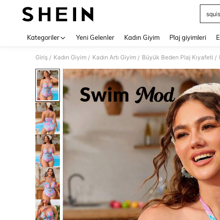
squi
Use up 
Kategoriler
Yeni Gelenler
Kadın Giyim
Plaj giyimleri
E
Giriş
Kadın Giyim
Kadın Artı Giyim
Büyük Beden Plaj Kıyafeti
/
/
/
/