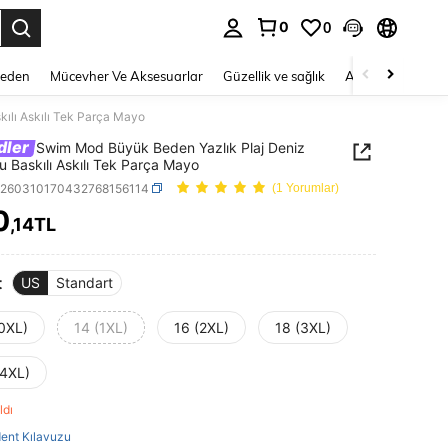
0
0
 to select.
Beden
Mücevher Ve Aksesuarlar
Güzellik ve sağlık
Ayakkabı
Ev T
ılı Askılı Tek Parça Mayo
dler
Swim Mod Büyük Beden Yazlık Plaj Deniz
 Baskılı Askılı Tek Parça Mayo
z260310170432768156114
(1 Yorumlar)
0
,14TL
ICE AND AVAILABILITY
t
US
Standart
(0XL)
14 (1XL)
16 (2XL)
18 (3XL)
(4XL)
aldı
ent Kılavuzu