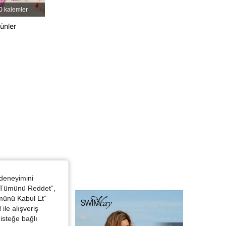
0 kalemler
rünler
 deneyimini
 “Tümünü Reddet”,
ümünü Kabul Et”
ile alışveriş
isteğe bağlı