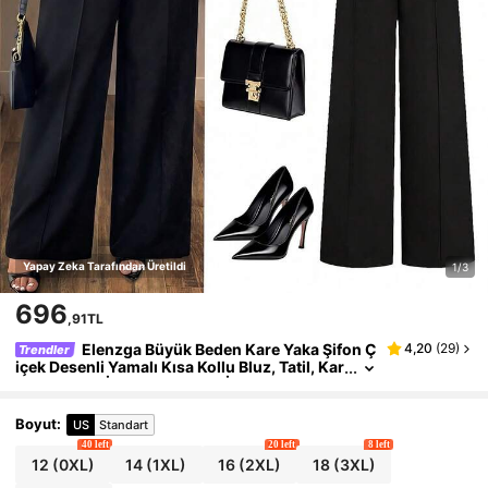
Yapay Zeka Tarafından Üretildi
1/3
696
,91TL
Elenzga Büyük Beden Kare Yaka Şifon Ç
4,20
(
29
)
Trendler
içek Desenli Yamalı Kısa Kollu Bluz, Tatil, Kar
naval, Parti, İşe Gidip Gelme İçin Uygundur
Boyut
:
US
Standart
40 left
20 left
8 left
12
(0XL)
14
(1XL)
16
(2XL)
18
(3XL)