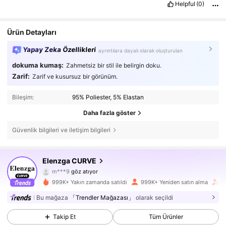
Helpful
(0)
Ürün Detayları
Yapay Zeka Özellikleri
ayrıntılara dayalı olarak oluşturulan
dokuma kumaş:
Zahmetsiz bir stil ile belirgin doku.
Zarif:
Zarif ve kusursuz bir görünüm.
Bileşim:
95% Poliester, 5% Elastan
Daha fazla göster
Güvenlik bilgileri ve iletişim bilgileri
650K Takipçiler
4,73
Elenzga CURVE
m***9
göz atıyor
650K Takipçiler
4,73
999K+ Yakın zamanda satıldı
999K+ Yeniden satın alma
T
650K Takipçiler
4,73
Bu mağaza
「Trendler Mağazası」
olarak seçildi
Takip Et
Tüm Ürünler
650K Takipçiler
4,73