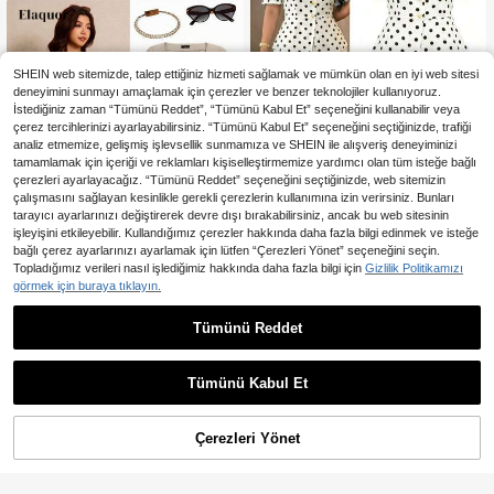
Etek Ucu, Zarif Kısa Üst
SHEIN web sitemizde, talep ettiğiniz hizmeti sağlamak ve mümkün olan en iyi web sitesi
deneyimini sunmayı amaçlamak için çerezler ve benzer teknolojiler kullanıyoruz.
İstediğiniz zaman “Tümünü Reddet”, “Tümünü Kabul Et” seçeneğini kullanabilir veya
çerez tercihlerinizi ayarlayabilirsiniz. “Tümünü Kabul Et” seçeneğini seçtiğinizde, trafiği
analiz etmemize, gelişmiş işlevsellik sunmamıza ve SHEIN ile alışveriş deneyiminizi
tamamlamak için içeriği ve reklamları kişiselleştirmemize yardımcı olan tüm isteğe bağlı
çerezleri ayarlayacağız. “Tümünü Reddet” seçeneğini seçtiğinizde, web sitemizin
çalışmasını sağlayan kesinlikle gerekli çerezlerin kullanımına izin verirsiniz. Bunları
5
tarayıcı ayarlarınızı değiştirerek devre dışı bırakabilirsiniz, ancak bu web sitesinin
işleyişini etkileyebilir. Kullandığımız çerezler hakkında daha fazla bilgi edinmek ve isteğe
En Çok Satanlar
Auvina
bağlı çerez ayarlarınızı ayarlamak için lütfen “Çerezleri Yönet” seçeneğini seçin.
Auvina Büyük Beden Kare Yakalı R
Topladığımız verileri nasıl işlediğimiz hakkında daha fazla bilgi için
Gizlilik Politikamızı
etro Puantiyeli Günlük Bluz, İlkbaha
678
görmek için buraya tıklayın.
,81TL
r, Parti, Toplantı ve Geziler İçin Uyg
undur
Tümünü Reddet
En Çok Satanlar
#Çalışma Setleri
Elaquor Büyük Beden Kare Yakalı Ö
nü Düğmeli Düz Renk Şık Kısa Kollu
745
,75TL
Bluz, İlkbahar/Yaz
Tümünü Kabul Et
Çerezleri Yönet
SEPETE EKLE