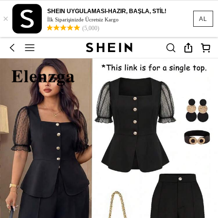
SHEIN UYGULAMASI-HAZIR, BAŞLA, STİL!
×
AL
İlk Siparişinizde Ücretsiz Kargo
(5,000)