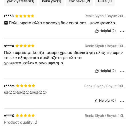
yaz kıyafetleri
(1)
koku yok
(1)
çok havalı
(2)
Güzel
(1)
r***8
Renk: Siyah / Boyut: 2XL
Πολυ
ωραιο
αλλα
προσοχη
δεν
ειναι
σετ...μονο
φανελα
Helpful
(2)
s***a
Renk: Siyah / Boyut: 1XL
Πολυ
ωραια
μπλουζα
,μαυρο
χρωμα
ιδανικο
για
ολες
τις
ωρες
το
size
εξαιρετικο
συνδιαζετε
με
ολα
τα
χρωματα,καλοκαιρινο
υφασμα
Helpful
(2)
r***m
Renk: Siyah / Boyut: 0XL
😍😍😍😍😍😍😍😍😍😍
Helpful
(0)
v***0
Renk: Siyah / Boyut: 1XL
Product quality:
:)