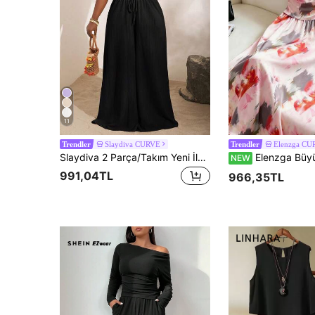
11
Slaydiva CURVE
Elenzga CU
Trendler
Trendler
Slaydiva 2 Parça/Takım Yeni İlkbahar/Yaz Tatil Günlük Haki Balıksırtı Askılı Üst ve Geniş Paçalı Pantolon Cepli Takım, Dokulu Kumaş, Büyük Beden Kadın Takımı, İki Parça Kadın Takımı
Elenzga Büyük Beden Kadınlar İçin Yağlı Boya Baskılı E
NEW
991,04TL
966,35TL