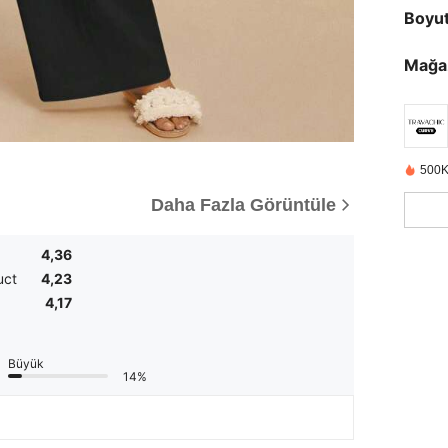
Boyu
Mağa
500K
Daha Fazla Görüntüle
4,36
uct
4,23
4,17
Büyük
14%