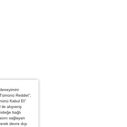
Büst: 107 cm / 42.1 in, Renk: Asker Yeşili, Boyut: 0XL
 deneyimini
 “Tümünü Reddet”,
ümünü Kabul Et”
ile alışveriş
isteğe bağlı
asını sağlayan
irerek devre dışı