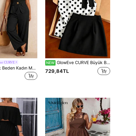
GlowEve CURVE Büyük Beden Renk Bloklu Puantiyeli Fiyonk Askılı Atlet ve Etek 2 Parça Takım
uor CURVE
NEW
Elaquor Büyük Beden Kadın Metal 3D Çiçekli Tek Sıralı Düğmeli Kısa Kollu Gömlek ve Geniş Paça Pantolon 2 Parça Set
729,84TL