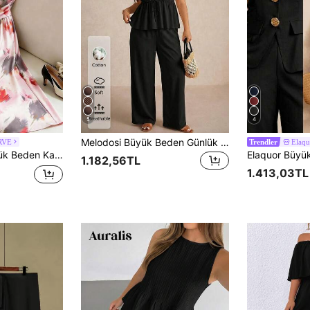
5
4
Melodosi Büyük Beden Günlük Tatil Konforu Kumaş Kolsuz A Kesim Fırfırlı Bluz ve Düz Paça Günlük Pantolon 2 Parça Takım, Yazlık Kıyafet
RVE
Elaq
Trendler
lbise ve Balık Kuyruğu Etekten Oluşan 2 Parça Takım
1.182,56TL
1.413,03TL