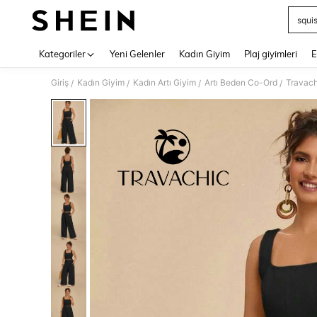
squi
Use up 
Kategoriler
Yeni Gelenler
Kadın Giyim
Plaj giyimleri
E
Giriş
Kadın Giyim
Kadın Artı Giyim
Artı Beden Co-Ord
Travach
/
/
/
/