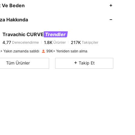
4,77
1.8K
217K
t Ve Beden
za Hakkında
4,77
1.8K
217K
Travachic CURVE
Trendler
4,77
1.8K
217K
Derecelendirme
Ürünler
Takipçiler
f***k
1 gün önce
kadar ödedi
+ Yakın zamanda satıldı
99K+ Yeniden satın alma
4,77
1.8K
217K
Tüm Ürünler
Takip Et
4,77
1.8K
217K
4,77
1.8K
217K
4,77
1.8K
217K
4,77
1.8K
217K