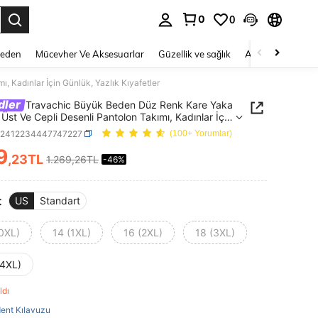
0
0
 to select.
Beden
Mücevher Ve Aksesuarlar
Güzellik ve sağlık
Ayakkabı
Ev T
 Kadınlar İçin Günlük, Yazlık Kıyafetler
dler
Travachic Büyük Beden Düz Renk Kare Yaka
 Üst Ve Cepli Desenli Pantolon Takımı, Kadınlar İçin
 Yazlık Kıyafetler
z2412234447747227
(100+ Yorumlar)
9
,23TL
1.269,26TL
-46%
ICE AND AVAILABILITY
t
US
Standart
(0XL)
14 (1XL)
16 (2XL)
18 (3XL)
(4XL)
aldı
ent Kılavuzu