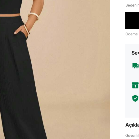
Bedenin
Ödeme 
Sev
Açık
Güvenlik 