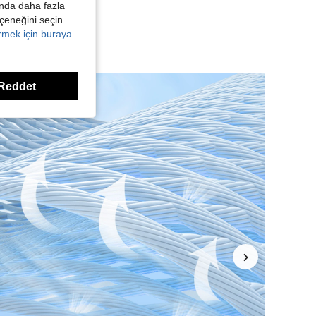
kında daha fazla
eçeneğini seçin.
örmek için buraya
Reddet