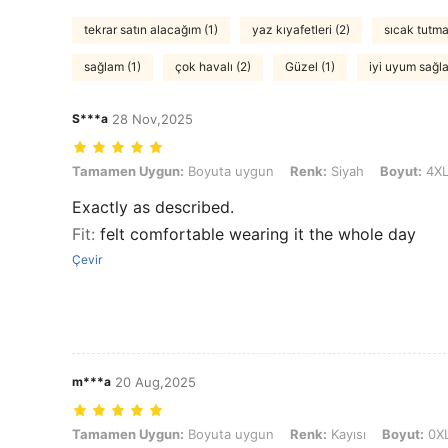
tekrar satın alacağım (1)
yaz kıyafetleri (2)
sıcak tutma
sağlam (1)
çok havalı (2)
Güzel (1)
iyi uyum sağl
S***a
28 Nov,2025
Tamamen Uygun: Boyuta uygun, Renk: Siyah, Boyut: 4XL
Tamamen Uygun:
Boyuta uygun
Renk:
Siyah
Boyut:
4X
Exactly as described.
Fit
:
felt comfortable wearing it the whole day
Çevir
m***a
20 Aug,2025
Tamamen Uygun: Boyuta uygun, Renk: Kayısı, Boyut: 0XL
Tamamen Uygun:
Boyuta uygun
Renk:
Kayısı
Boyut:
0X