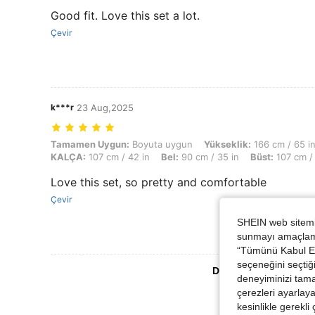
Good fit. Love this set a lot.
Çevir
k***r
23 Aug,2025
Tamamen Uygun: Boyuta uygun, Yükseklik: 166 cm / 65 in, Ağırlık: 77 
Tamamen Uygun:
Boyuta uygun
Yükseklik:
166 cm / 65 i
KALÇA:
107 cm / 42 in
Bel:
90 cm / 35 in
Büst:
107 cm / 
Love this set, so pretty and comfortable
Çevir
SHEIN web sitemiz
sunmayı amaçlamak
“Tümünü Kabul Et”
seçeneğini seçtiği
Daha Fazla Değerlen
deneyiminizi tama
çerezleri ayarlay
kesinlikle gerekli