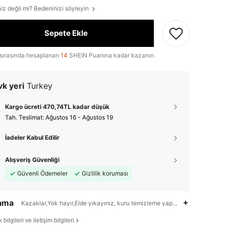
iz değil mi? Bedeninizi söyleyin
Sepete Ekle
sırasında hesaplanan
14
SHEIN Puanına kadar kazanın.
k yeri
Turkey
Kargo ücreti 470,74TL kadar düşük
Tah. Teslimat:
Ağustos 16 - Ağustos 19
İadeler Kabul Edilir
Alışveriş Güvenliği
Güvenli Ödemeler
Gizlilik koruması
lama
Kazaklar,Yok hayır,Elde yıkayınız, kuru temizleme yapmayınız
bilgileri ve iletişim bilgileri