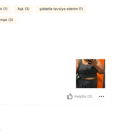
k (1)
Aşk (3)
şiddetle tavsiye ederim (1)
amak (3)
L
Helpful (3)
L