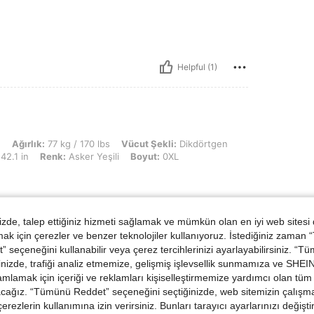
Helpful (1)
kg / 170 lbs, Vücut Şekli: Dikdörtgen, KALÇA: 107 cm / 42 in, Bel: 90 cm / 35 in, 
n
Ağırlık:
77 kg / 170 lbs
Vücut Şekli:
Dikdörtgen
42.1 in
Renk:
Asker Yeşili
Boyut:
0XL
de, talep ettiğiniz hizmeti sağlamak ve mümkün olan en iyi web sitesi
Helpful (0)
 için çerezler ve benzer teknolojiler kullanıyoruz. İstediğiniz zaman
 seçeneğini kullanabilir veya çerez tercihlerinizi ayarlayabilirsiniz. “T
nizde, trafiği analiz etmemize, gelişmiş işlevsellik sunmamıza ve SHEIN 
dirme Görüntüle
mlamak için içeriği ve reklamları kişiselleştirmemize yardımcı olan tüm 
acağız. “Tümünü Reddet” seçeneğini seçtiğinizde, web sitemizin çalışm
 çerezlerin kullanımına izin verirsiniz. Bunları tarayıcı ayarlarınızı değişt