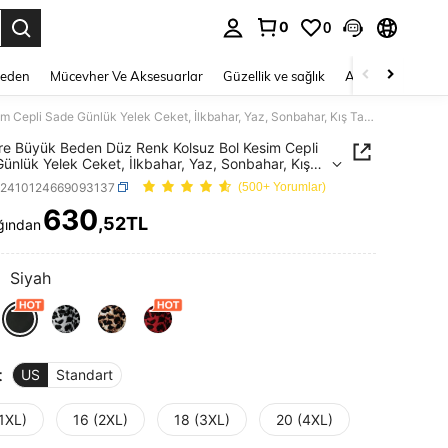
0
0
 to select.
Beden
Mücevher Ve Aksesuarlar
Güzellik ve sağlık
Ayakkabı
Ev T
Miaspire Büyük Beden Düz Renk Kolsuz Bol Kesim Cepli Sade Günlük Yelek Ceket, İlkbahar, Yaz, Sonbahar, Kış Tatilleri İçin Uygun
re Büyük Beden Düz Renk Kolsuz Bol Kesim Cepli
ünlük Yelek Ceket, İlkbahar, Yaz, Sonbahar, Kış
ri İçin Uygun
z2410124669093137
(500+ Yorumlar)
630
,52TL
ğından
ICE AND AVAILABILITY
:
Siyah
t
US
Standart
1XL)
16 (2XL)
18 (3XL)
20 (4XL)