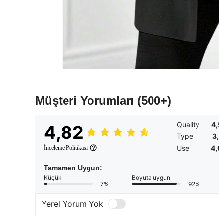
Müşteri Yorumları
(500+)
Quality
4,
4,82
Type
3
Use
4,
İnceleme Politikası
Tamamen Uygun:
Küçük
Boyuta uygun
7%
92%
Yerel Yorum Yok