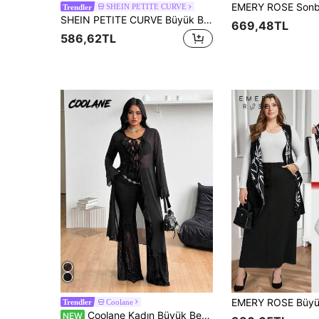
SHEIN PETITE CURVE
Trendler
SHEIN PETITE CURVE Büyük Beden Tek Renk Kolsuz Bol Cepli Sade Günlük Mont, İlkbahar/Yaz, Sonbahar/Kış Tatili
669,48TL
586,62TL
Coolane
Trendler
Coolane Kadın Büyük Beden Sonbahar Şık Seksi Parti Tatil Gece Dışarı Çıkma Kulüp Y2K Gyaru Nefes Alabilen File Fırfırlı Kurdeleli Siyah Uzun Palto Cadılar Bayramı
NEW