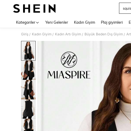
squi
Use up 
Kategoriler
Yeni Gelenler
Kadın Giyim
Plaj giyimleri
E
Giriş
Kadın Giyim
Kadın Artı Giyim
Büyük Beden Dış Giyim
Ar
/
/
/
/