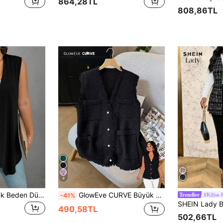
864,28TL
808,86TL
4
EMERY ROSE Büyük Beden Düz Renk Minimalist Kolsuz Ceket, Sokak Stili
GlowEve CURVE Büyük Beden Günlük Düz Renk Yün Yelek, V Yaka Saçaklı Ceket
#Kilise 
-41%
Trendler
490,58TL
502,66TL