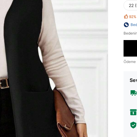
22 
92%
Bed
Bedenin
Ödeme 
Sev