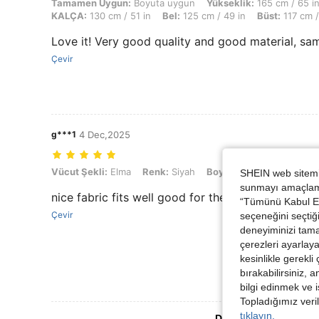
Tamamen Uygun: Boyuta uygun, Yükseklik: 165 cm / 65 in, Ağırlık: 105
Tamamen Uygun:
Boyuta uygun
Yükseklik:
165 cm / 65 i
KALÇA:
130 cm / 51 in
Bel:
125 cm / 49 in
Büst:
117 cm /
Love it! Very good quality and good material, sa
Çevir
g***1
4 Dec,2025
Vücut Şekli: Elma, Renk: Siyah, Boyut: 4XL
Vücut Şekli:
Elma
Renk:
Siyah
Boyut:
4XL
SHEIN web sitemiz
sunmayı amaçlamak
nice fabric fits well good for the price
“Tümünü Kabul Et”
Çevir
seçeneğini seçtiği
deneyiminizi tama
çerezleri ayarlay
kesinlikle gerekli
bırakabilirsiniz, 
bilgi edinmek ve i
Topladığımız veril
tıklayın.
Daha Fazla Değerlen