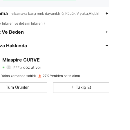
lama
yıkamaya karşı renk dayanıklılığı,Küçük V yaka,Hiçbiri
bilgileri ve iletişim bilgileri
4,77
560
7.3K
t Ve Beden
4,77
560
7.3K
za Hakkında
4,77
560
7.3K
Miaspire CURVE
l***o
göz atıyor
4,77
560
7.3K
Derecelendirme
Ürünler
Takipçiler
 Yakın zamanda satıldı
27K Yeniden satın alma
4,77
560
7.3K
Tüm Ürünler
Takip Et
4,77
560
7.3K
4,77
560
7.3K
4,77
560
7.3K