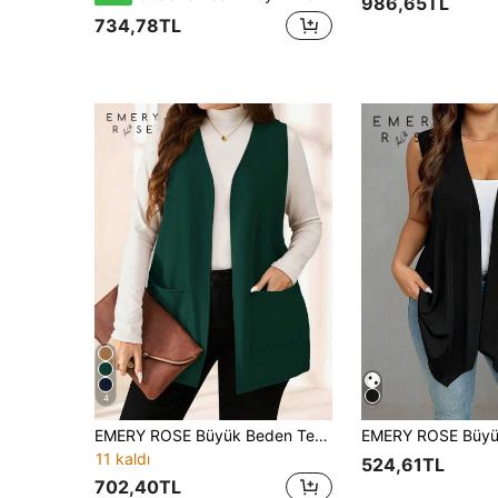
986,65TL
734,78TL
4
EMERY ROSE Büyük Beden Tek Renk Kolsuz Bol Cepli Sade Günlük Mont, İlkbahar/Yaz, Tatil, Sonbahar/Kış İş Gündelik Giyim
11 kaldı
524,61TL
702,40TL