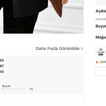
Açık
Güvenlik 
Boyu
Mağa
Daha Fazla Görüntüle
50
140K
,97
00
Büyük
1%