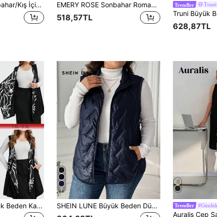
EMERY ROSE Sonbahar/Kış İçin Plus Solid Açık Ön Yelek Mont
EMERY ROSE Sonbahar Romantik Günlük Siyah Beyaz Ombre Baklava Desenli Geometrik Baskılı Büyük Beden Kadın Ceket, Kadın Yelek, Siyah Beyaz Palto, Yılbaşı, Ofis, Dış Giyim İlkbahar
Truni
Trendler
518,57TL
628,87TL
5
EMERY ROSE Büyük Beden Kadınlar Yaz Yeni Moda Tasarım Baskılı Şal Yelek Ceket, Sonbahar ve Kış, Dışarı Çıkma, Ofis Giyim Kadın, Kış, Kışlık Ceket Kadın
SHEIN LUNE Büyük Beden Düz Renk Ön Fermuarlı Kolsuz Cepli Günlük Dolgulu Mont, Günlük Giyim, Kış İçin
#Günlü
Trendler