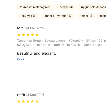
tekrar satın alacağım (1)
hediye (4)
uygun şekilde taşın
koku yok (6)
annelik kıyafetleri (2)
temel (2)
resm
h***l
24 Mar,2025
Tamamen Uygun: Boyuta uygun, Yükseklik: 167 cm / 66 in, Ağırlık: 85 
Tamamen Uygun:
Boyuta uygun
Yükseklik:
167 cm / 66 in
KALÇA:
110 cm / 43 in
Bel:
95 cm / 37 in
Büst:
110 cm / 
Beautiful and elegant.
Çevir
r***h
21 Dec,2025