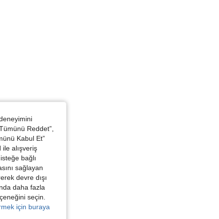
st: 117 cm / 46.1 in, Renk: Siyah, Boyut: 2XL
 deneyimini
 “Tümünü Reddet”,
ümünü Kabul Et”
ile alışveriş
isteğe bağlı
asını sağlayan
irerek devre dışı
kında daha fazla
eçeneğini seçin.
örmek için buraya