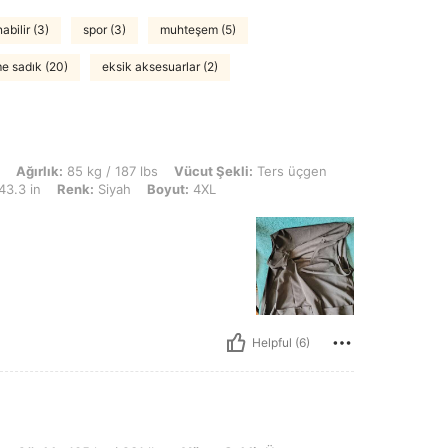
abilir (3)
spor (3)
muhteşem (5)
e sadık (20)
eksik aksesuarlar (2)
kg / 187 lbs, Vücut Şekli: Ters üçgen, KALÇA: 110 cm / 43 in, Bel: 95 cm / 37 in,
Ağırlık:
85 kg / 187 lbs
Vücut Şekli:
Ters üçgen
43.3 in
Renk:
Siyah
Boyut:
4XL
Helpful (6)