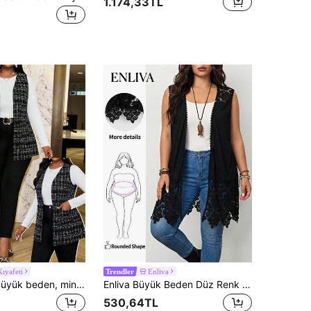
1.174,33TL
Kıyafeti
Enliva
Trendler
SHEIN Lady Büyük beden, minimalist siyah beyaz ekose yelek, sonbahar/kış aylarında günlük kullanım için uygundur.
Enliva Büyük Beden Düz Renk Delikli Kolsuz Uzun Ceket Kış Sonbahar, Elma ve Yuvarlak Vücut Tipleri İçin
530,64TL