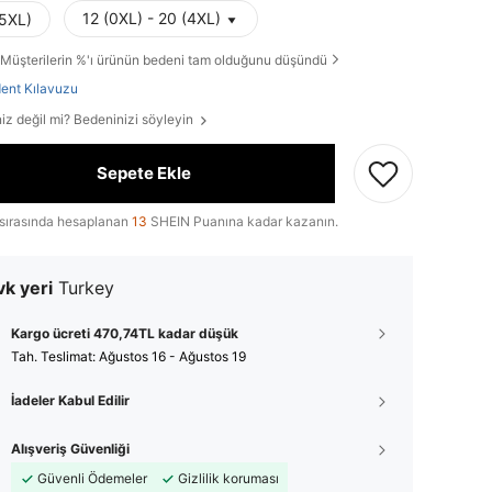
12 (0XL) - 20 (4XL)
(5XL)
Müşterilerin %'ı ürünün bedeni tam olduğunu düşündü
ent Kılavuzu
iz değil mi? Bedeninizi söyleyin
Sepete Ekle
sırasında hesaplanan
13
SHEIN Puanına kadar kazanın.
k yeri
Turkey
Kargo ücreti 470,74TL kadar düşük
Tah. Teslimat:
Ağustos 16 - Ağustos 19
İadeler Kabul Edilir
Alışveriş Güvenliği
Güvenli Ödemeler
Gizlilik koruması