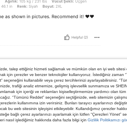
 kg / 231 lbs, Vücut Şekli: Üçgen, KALÇA: 130 cm / 51 in, Bel: 125 cm / 49 in, Bü
n
Ağırlık:
105 kg / 231 lbs
Vücut Şekli:
Üçgen
 46.1 in
Renk:
Siyah
Boyut:
2XL
me as shown in pictures. Recommend it! ❤️❤️
Helpful (2)
de, talep ettiğiniz hizmeti sağlamak ve mümkün olan en iyi web sitesi
 için çerezler ve benzer teknolojiler kullanıyoruz. İstediğiniz zaman
 seçeneğini kullanabilir veya çerez tercihlerinizi ayarlayabilirsiniz. “T
nizde, trafiği analiz etmemize, gelişmiş işlevsellik sunmamıza ve SHEIN 
mlamak için içeriği ve reklamları kişiselleştirmemize yardımcı olan tüm 
acağız. “Tümünü Reddet” seçeneğini seçtiğinizde, web sitemizin çalışm
 çerezlerin kullanımına izin verirsiniz. Bunları tarayıcı ayarlarınızı değişt
ancak bu web sitesinin işleyişini etkileyebilir. Kullandığımız çerezler hak
Helpful (1)
steğe bağlı çerez ayarlarınızı ayarlamak için lütfen “Çerezleri Yönet” s
eri nasıl işlediğimiz hakkında daha fazla bilgi için
Gizlilik Politikamızı g
dirme Görüntüle