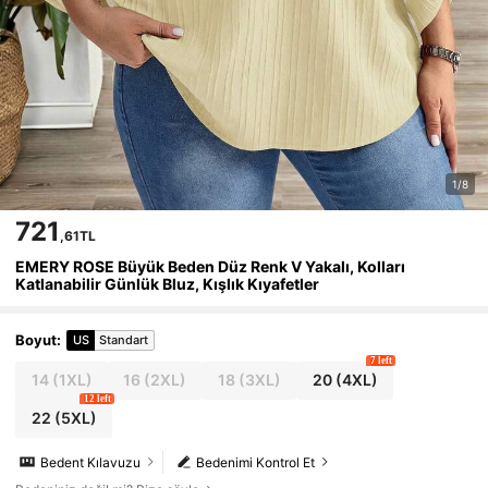
1/8
721
,61TL
EMERY ROSE Büyük Beden Düz Renk V Yakalı, Kolları
Katlanabilir Günlük Bluz, Kışlık Kıyafetler
Boyut
:
US
Standart
7 left
14
(1XL)
16
(2XL)
18
(3XL)
20
(4XL)
12 left
22
(5XL)
Bedent Kılavuzu
Bedenimi Kontrol Et