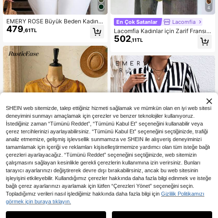
4
EMERY ROSE Büyük Beden Kadın
En Çok Satanlar
Lacomfia
479
Günlük Düz Renk Düğmeli Tasarım
,61TL
Lacomfia Kadınlar için Zarif Fransız
Gömlek, Yaz İçin Uygun
502
Desenli, Çiçek Desenli, Yeşil, V Yak
,11TL
a, Kolsuz, Dar Kesim Yazlık Askılı Bl
uz
SHEIN web sitemizde, talep ettiğiniz hizmeti sağlamak ve mümkün olan en iyi web sitesi
deneyimini sunmayı amaçlamak için çerezler ve benzer teknolojiler kullanıyoruz.
İstediğiniz zaman “Tümünü Reddet”, “Tümünü Kabul Et” seçeneğini kullanabilir veya
çerez tercihlerinizi ayarlayabilirsiniz. “Tümünü Kabul Et” seçeneğini seçtiğinizde, trafiği
analiz etmemize, gelişmiş işlevsellik sunmamıza ve SHEIN ile alışveriş deneyiminizi
tamamlamak için içeriği ve reklamları kişiselleştirmemize yardımcı olan tüm isteğe bağlı
çerezleri ayarlayacağız. “Tümünü Reddet” seçeneğini seçtiğinizde, web sitemizin
çalışmasını sağlayan kesinlikle gerekli çerezlerin kullanımına izin verirsiniz. Bunları
tarayıcı ayarlarınızı değiştirerek devre dışı bırakabilirsiniz, ancak bu web sitesinin
işleyişini etkileyebilir. Kullandığımız çerezler hakkında daha fazla bilgi edinmek ve isteğe
5
bağlı çerez ayarlarınızı ayarlamak için lütfen “Çerezleri Yönet” seçeneğini seçin.
6
Rusticease Büyük Beden Kadın Gü
Topladığımız verileri nasıl işlediğimiz hakkında daha fazla bilgi için
Gizlilik Politikamızı
480
nlük Beyaz Delikli Nakışlı Bluz, Son
,16TL
EMERY ROSE Cep Çizgili Gündelik
görmek için buraya tıklayın.
bahar Kıyafetleri
634
Artı Beden Bluzlar
,36TL