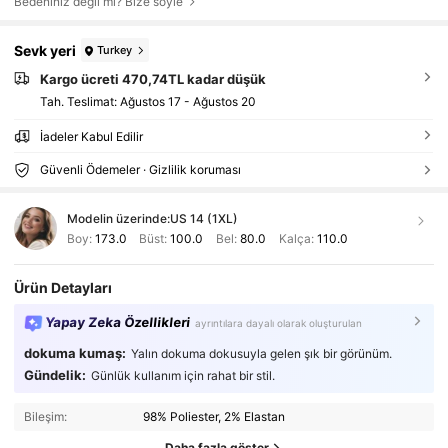
Bedeniniz değil mi? Bize söyle
Sevk yeri
Turkey
Kargo ücreti 470,74TL kadar düşük
Tah. Teslimat:
Ağustos 17 - Ağustos 20
İadeler Kabul Edilir
Güvenli Ödemeler · Gizlilik koruması
Modelin üzerinde:
US 14 (1XL)
Boy:
173.0
Büst:
100.0
Bel:
80.0
Kalça:
110.0
Ürün Detayları
Yapay Zeka Özellikleri
ayrıntılara dayalı olarak oluşturulan
dokuma kumaş:
Yalın dokuma dokusuyla gelen şık bir görünüm.
Gündelik:
Günlük kullanım için rahat bir stil.
Bileşim:
98% Poliester, 2% Elastan
Daha fazla göster