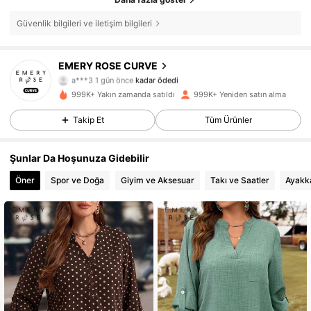
Güvenlik bilgileri ve iletişim bilgileri
EMERY ROSE CURVE
1M Takipçiler
4,81
a***3
1 gün önce
kadar ödedi
3***0
3 saat önce
'i takip etti
999K+ Yakın zamanda satıldı
999K+ Yeniden satın alma
1M Takipçiler
4,81
Takip Et
Tüm Ürünler
Şunlar Da Hoşunuza Gidebilir
1M Takipçiler
4,81
Öner
Spor ve Doğa
Giyim ve Aksesuar
Takı ve Saatler
Ayakk
1M Takipçiler
4,81
1M Takipçiler
4,81
1M Takipçiler
4,81