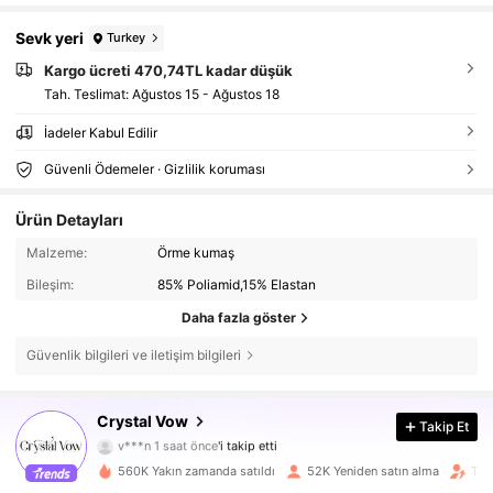
Sevk yeri
Turkey
Kargo ücreti 470,74TL kadar düşük
Tah. Teslimat:
Ağustos 15 - Ağustos 18
İadeler Kabul Edilir
Güvenli Ödemeler · Gizlilik koruması
Ürün Detayları
Malzeme:
Örme kumaş
Bileşim:
85% Poliamid,15% Elastan
Daha fazla göster
Güvenlik bilgileri ve iletişim bilgileri
38K Takipçiler
4,77
Crystal Vow
Takip Et
v***n
1 saat önce
'i takip etti
m***b
göz atıyor
38K Takipçiler
4,77
560K Yakın zamanda satıldı
52K Yeniden satın alma
Tak