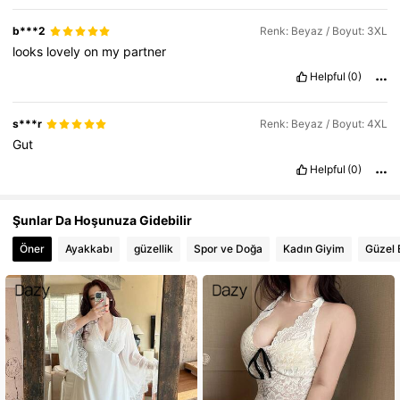
38K Takipçiler
4,77
b***2
Renk: Beyaz / Boyut: 3XL
looks
lovely
on
my
partner
38K Takipçiler
4,77
Helpful
(0)
s***r
Renk: Beyaz / Boyut: 4XL
Gut
Helpful
(0)
Şunlar Da Hoşunuza Gidebilir
Öner
Ayakkabı
güzellik
Spor ve Doğa
Kadın Giyim
Güzel 