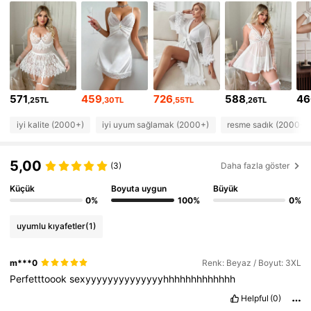
38K Takipçiler
4,77
38K Takipçiler
4,77
571
459
726
588
46
,25TL
,30TL
,55TL
,26TL
38K Takipçiler
4,77
iyi kalite (2000+)
iyi uyum sağlamak (2000+)
resme sadık (2000+)
38K Takipçiler
4,77
5,00
(3)
Daha fazla göster
Küçük
Boyuta uygun
Büyük
38K Takipçiler
4,77
0%
100%
0%
uyumlu kıyafetler
(1)
38K Takipçiler
4,77
m***0
Renk: Beyaz / Boyut: 3XL
Perfetttoook
sexyyyyyyyyyyyyyyhhhhhhhhhhhhh
38K Takipçiler
4,77
Helpful
(0)