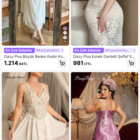
10
En Çok Satanlar
#KolDantelStil
En Çok Satanlar
#Coquitte Kıyafeti
Dazy Plus Büyük Beden Kadın Kont
Dazy Plus Esnek Dantelli Şeffaf Se
rast Dantelli Seksi Uzun Kollu Şifon
ksi İç Giyim Midi Gece Elbisesi Pija
1.214
981
,94TL
,17TL
Maxi Gecelik, Bel Oturtmalı, Bahar/
ma
Yaz İçin Zarif Uyku Giyimi Pijama