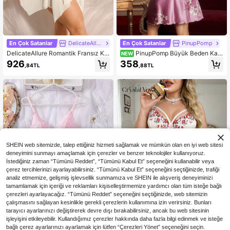
En Çok Satanlar
DelicateAllure
En Çok Satanlar
PinupPomp
DelicateAllure Romantik Fransız Kö
PinupPomp Büyük Beden Kadı
NEW
y Tarzı Çiçek Nakışlı Parti Müzik Fe
n Çiçek Desenli Bol Askılı Günlük El
926
358
,84TL
,88TL
stivali Buluşması İçin Büyük Beden İ
bise
ç Giyim
SHEIN web sitemizde, talep ettiğiniz hizmeti sağlamak ve mümkün olan en iyi web sitesi
deneyimini sunmayı amaçlamak için çerezler ve benzer teknolojiler kullanıyoruz.
İstediğiniz zaman “Tümünü Reddet”, “Tümünü Kabul Et” seçeneğini kullanabilir veya
çerez tercihlerinizi ayarlayabilirsiniz. “Tümünü Kabul Et” seçeneğini seçtiğinizde, trafiği
analiz etmemize, gelişmiş işlevsellik sunmamıza ve SHEIN ile alışveriş deneyiminizi
tamamlamak için içeriği ve reklamları kişiselleştirmemize yardımcı olan tüm isteğe bağlı
çerezleri ayarlayacağız. “Tümünü Reddet” seçeneğini seçtiğinizde, web sitemizin
çalışmasını sağlayan kesinlikle gerekli çerezlerin kullanımına izin verirsiniz. Bunları
tarayıcı ayarlarınızı değiştirerek devre dışı bırakabilirsiniz, ancak bu web sitesinin
işleyişini etkileyebilir. Kullandığımız çerezler hakkında daha fazla bilgi edinmek ve isteğe
bağlı çerez ayarlarınızı ayarlamak için lütfen “Çerezleri Yönet” seçeneğini seçin.