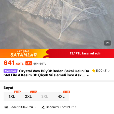
1/6
13,17TL tasarruf edin
641
-2%
,49TL
654,66TL
Crystal Vow Büyük Beden Seksi Gelin Da
5,00
(
3
)
Trendler
ntel File A Kesim 3D Çiçek Süslemeli İnce Ask
ılı Elbise 2 Parça Set
Boyut
2 left
5 left
4 left
1XL
2XL
3XL
4XL
Bedent Kılavuzu
Bedenimi Kontrol Et