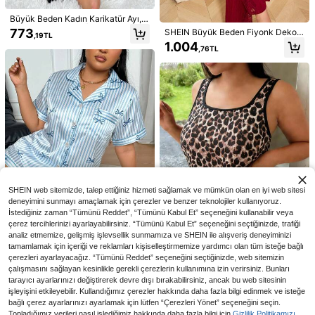
29,63TL tasarruf edin
Büyük Beden Kadın Karikatür Ayı, Y
ıldız ve Ay Desenli Üst ve Pantolon
773
SHEIN Büyük Beden Fiyonk Dekor
2 Parça/Set Kadın Pijama Takımı, D
,19TL
Pijama Takımı
Dantel Eklemeli Kaburgalı Atlet ve
1.004
achshund Baskılı, Kadın Ev Giyim, B
650
,76TL
En Çok Satanlar
Livesso
Uzun Pantolon Pijama Takımı
,27TL
-4%
ahar/Yaz Tatil Kıyafeti, Kısa Kollu Ü
Livesso Kadınlar için Yazlık, Şirin Ek
st ve Şort Takımı
ose Detaylı Kısa Kollu Fırfırlı Etekli Ş
1.100
,25TL
ortlu Pijama Takımı
SHEIN web sitemizde, talep ettiğiniz hizmeti sağlamak ve mümkün olan en iyi web sitesi
deneyimini sunmayı amaçlamak için çerezler ve benzer teknolojiler kullanıyoruz.
İstediğiniz zaman “Tümünü Reddet”, “Tümünü Kabul Et” seçeneğini kullanabilir veya
çerez tercihlerinizi ayarlayabilirsiniz. “Tümünü Kabul Et” seçeneğini seçtiğinizde, trafiği
analiz etmemize, gelişmiş işlevsellik sunmamıza ve SHEIN ile alışveriş deneyiminizi
tamamlamak için içeriği ve reklamları kişiselleştirmemize yardımcı olan tüm isteğe bağlı
çerezleri ayarlayacağız. “Tümünü Reddet” seçeneğini seçtiğinizde, web sitemizin
En Çok Satanlar
SlumberWell
47,19TL tasarruf edin
çalışmasını sağlayan kesinlikle gerekli çerezlerin kullanımına izin verirsiniz. Bunları
Büyük Beden Kadın Pijama Takımı,
2 Parça Büyük Beden Saten Çizgili
tarayıcı ayarlarınızı değiştirerek devre dışı bırakabilirsiniz, ancak bu web sitesinin
Kolsuz Atlet ve Şortlu Ev Giyim Set
Fiyonklu Kısa Kollu Yakalı Üst ve Fi
En Çok Satanlar
#Cabana Kulübü
6 kaldı
555
,34TL
-11%
i, Leopar Desenli, Bol Kesim Rahat
25,25TL tasarruf edin
işleyişini etkileyebilir. Kullandığımız çerezler hakkında daha fazla bilgi edinmek ve isteğe
yonklu Şortlu Kadın Pijama Takımı
HARRY POTTER X SHEIN Kadınlar i
563
Günlük Yazlık Kıyafet
Ev Giyim
bağlı çerez ayarlarınızı ayarlamak için lütfen “Çerezleri Yönet” seçeneğini seçin.
,02TL
-25%
çin Rahat Çizgili Önü Düğmeli Kısa
734
En Çok Satanlar
Looney Tunes
,78TL
-6%
Topladığımız verileri nasıl işlediğimiz hakkında daha fazla bilgi için
Gizlilik Politikamızı