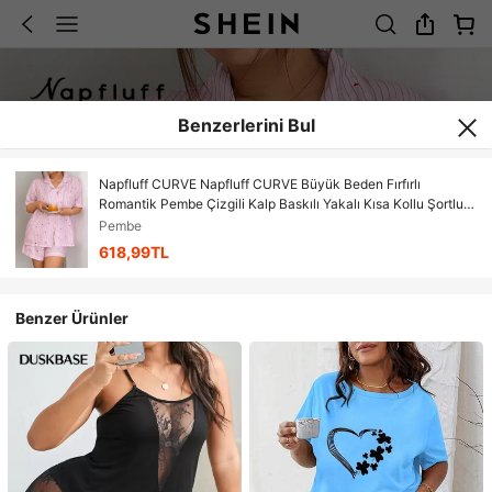
Benzerlerini Bul
Napfluff CURVE Napfluff CURVE Büyük Beden Fırfırlı
Romantik Pembe Çizgili Kalp Baskılı Yakalı Kısa Kollu Şortlu
Pijama Takımı
Pembe
618,99TL
Benzer Ürünler