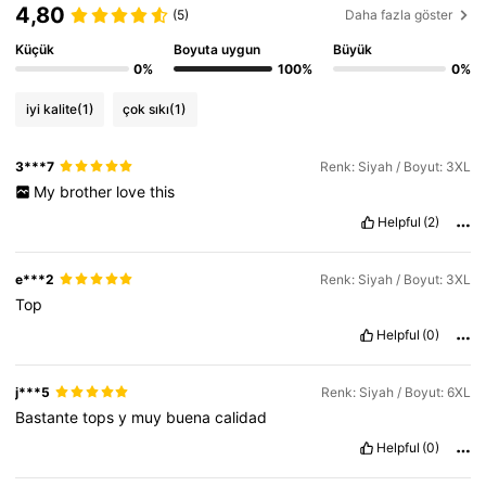
4,80
(5)
Daha fazla göster
Küçük
Boyuta uygun
Büyük
0%
100%
0%
iyi kalite
(1)
çok sıkı
(1)
3***7
Renk: Siyah / Boyut: 3XL
My
brother
love
this
Helpful
(2)
e***2
Renk: Siyah / Boyut: 3XL
Top
Helpful
(0)
j***5
Renk: Siyah / Boyut: 6XL
Bastante
tops
y
muy
buena
calidad
Helpful
(0)