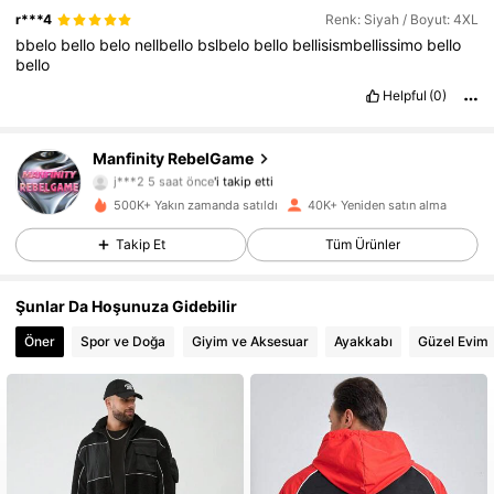
r***4
Renk: Siyah / Boyut: 4XL
bbelo
bello
belo
nellbello
bslbelo
bello
bellisismbellissimo
bello
bello
Helpful
(0)
Manfinity RebelGame
49K Takipçiler
4,79
j***2
5 saat önce
'i takip etti
500K+ Yakın zamanda satıldı
40K+ Yeniden satın alma
49K Takipçiler
4,79
Takip Et
Tüm Ürünler
49K Takipçiler
4,79
Şunlar Da Hoşunuza Gidebilir
49K Takipçiler
4,79
Öner
Spor ve Doğa
Giyim ve Aksesuar
Ayakkabı
Güzel Evim
49K Takipçiler
4,79
49K Takipçiler
4,79