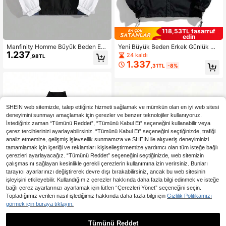
118,53TL tasarruf
edin
Manfinity Homme Büyük Beden Erk
Yeni Büyük Beden Erkek Günlük Şı
1.237
ek İlkbahar Sonbahar Rahat Renk B
k Dış Giyim Uzun Kollu Ceket, Sonb
24 kaldı
,98TL
loklu Dik Yaka Ceket, İş Modası Siy
ahar
1.337
,31TL
-8%
ah Uzun Kollu Hafif Ceket, Arkadaşl
ar, Koca, Erkek Arkadaş Hediyeleri,
Sonbahar İçin
SHEIN web sitemizde, talep ettiğiniz hizmeti sağlamak ve mümkün olan en iyi web sitesi
deneyimini sunmayı amaçlamak için çerezler ve benzer teknolojiler kullanıyoruz.
İstediğiniz zaman “Tümünü Reddet”, “Tümünü Kabul Et” seçeneğini kullanabilir veya
çerez tercihlerinizi ayarlayabilirsiniz. “Tümünü Kabul Et” seçeneğini seçtiğinizde, trafiği
analiz etmemize, gelişmiş işlevsellik sunmamıza ve SHEIN ile alışveriş deneyiminizi
tamamlamak için içeriği ve reklamları kişiselleştirmemize yardımcı olan tüm isteğe bağlı
çerezleri ayarlayacağız. “Tümünü Reddet” seçeneğini seçtiğinizde, web sitemizin
çalışmasını sağlayan kesinlikle gerekli çerezlerin kullanımına izin verirsiniz. Bunları
tarayıcı ayarlarınızı değiştirerek devre dışı bırakabilirsiniz, ancak bu web sitesinin
işleyişini etkileyebilir. Kullandığımız çerezler hakkında daha fazla bilgi edinmek ve isteğe
bağlı çerez ayarlarınızı ayarlamak için lütfen “Çerezleri Yönet” seçeneğini seçin.
Topladığımız verileri nasıl işlediğimiz hakkında daha fazla bilgi için
Gizlilik Politikamızı
görmek için buraya tıklayın.
14,81TL tasarruf edin
Tümünü Reddet
Manfinity Dauomo Büyük Beden Er