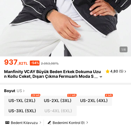
1/6
937
-54%
,82TL
2.053,98TL
Manfinity VCAY Büyük Beden Erkek Dokuma Uzu
4,80
(
5
)
n Kollu Ceket, Dışarı Çıkma Fermuarlı Moda S
iyah Ceket, Arkadaşlar, Koca, Erkek Arkadaş
Hediyeleri, Sonbahar Kış İçin
Boyut
US
20 left
11 left
4 left
US-1XL
(2XL)
US-2XL
(3XL)
US-2XL
(4XL)
US-3XL
(5XL)
US-4XL
(6XL)
Bedent Kılavuzu
Bedenimi Kontrol Et