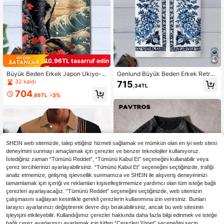
20,96TL tasarruf edin
Büyük Beden Erkek Japon Ukiyo-E
Genlund Büyük Beden Erkek Retro
Sakura, Erik Çiçeği ve Kedi Baskılı
Çiçek Desenli Kısa Kollu Gömlek, T
32 kaldı
715
,34TL
Düğme Cepli Kısa Kollu Gömlek
atil, Plaj, Günlük Kullanım İçin
704
,86TL
-3%
SHEIN web sitemizde, talep ettiğiniz hizmeti sağlamak ve mümkün olan en iyi web sitesi
deneyimini sunmayı amaçlamak için çerezler ve benzer teknolojiler kullanıyoruz.
İstediğiniz zaman “Tümünü Reddet”, “Tümünü Kabul Et” seçeneğini kullanabilir veya
çerez tercihlerinizi ayarlayabilirsiniz. “Tümünü Kabul Et” seçeneğini seçtiğinizde, trafiği
analiz etmemize, gelişmiş işlevsellik sunmamıza ve SHEIN ile alışveriş deneyiminizi
tamamlamak için içeriği ve reklamları kişiselleştirmemize yardımcı olan tüm isteğe bağlı
çerezleri ayarlayacağız. “Tümünü Reddet” seçeneğini seçtiğinizde, web sitemizin
çalışmasını sağlayan kesinlikle gerekli çerezlerin kullanımına izin verirsiniz. Bunları
tarayıcı ayarlarınızı değiştirerek devre dışı bırakabilirsiniz, ancak bu web sitesinin
işleyişini etkileyebilir. Kullandığımız çerezler hakkında daha fazla bilgi edinmek ve isteğe
bağlı çerez ayarlarınızı ayarlamak için lütfen “Çerezleri Yönet” seçeneğini seçin.