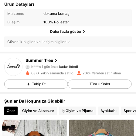
Ürün Detayları
Malzeme:
dokuma kumaş
Bileşim:
100% Poliester
Daha fazla göster
Güvenlik bilgileri ve iletişim bilgileri
Summer Tree
1.7K Takipçiler
4,83
h***n
1 gün önce
kadar ödedi
C***e
1 gün önce
'i takip etti
68K+ Yakın zamanda satıldı
20K+ Yeniden satın alma
1.7K Takipçiler
4,83
Takip Et
Tüm Ürünler
Şunlar Da Hoşunuza Gidebilir
1.7K Takipçiler
4,83
Öner
Giyim ve Aksesuar
İç Giyim ve Pijama
Ayakkabı
Spor v
1.7K Takipçiler
4,83