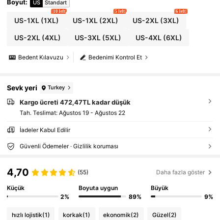
Boyut
:
US
Standart
10 left
5 left
6 left
US-1XL
(1XL)
US-1XL
(2XL)
US-2XL
(3XL)
US-2XL
(4XL)
US-3XL
(5XL)
US-4XL
(6XL)
Bedent Kılavuzu
Bedenimi Kontrol Et
Sevk yeri
Turkey
Kargo ücreti 472,47TL kadar düşük
Tah. Teslimat:
Ağustos 19 - Ağustos 22
İadeler Kabul Edilir
Güvenli Ödemeler · Gizlilik koruması
4,70
(55)
Daha fazla göster
Küçük
Boyuta uygun
Büyük
2%
89%
9%
hızlı lojistik
(1)
korkak
(1)
ekonomik
(2)
Güzel
(2)