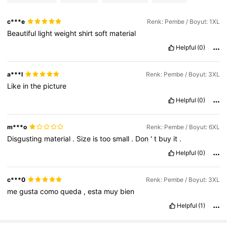
c***e
Renk: Pembe / Boyut: 1XL
Beautiful
light
weight
shirt
soft
material
Helpful
(0)
a***l
Renk: Pembe / Boyut: 3XL
Like
in
the
picture
Helpful
(0)
m***o
Renk: Pembe / Boyut: 6XL
Disgusting
material
.
Size
is
too
small
.
Don
'
t
buy
it
.
Helpful
(0)
c***0
Renk: Pembe / Boyut: 3XL
me
gusta
como
queda
,
esta
muy
bien
Helpful
(1)