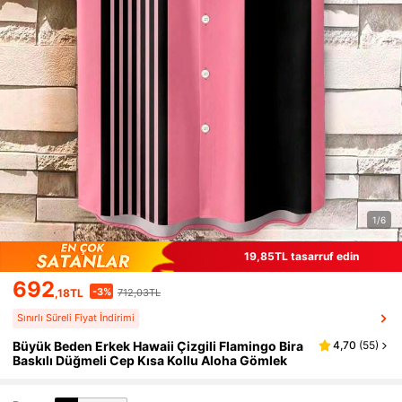
1/6
19,85TL tasarruf edin
692
-3%
,18TL
712,03TL
Sınırlı Süreli Fiyat İndirimi
Büyük Beden Erkek Hawaii Çizgili Flamingo Bira
4,70
(
55
)
Baskılı Düğmeli Cep Kısa Kollu Aloha Gömlek