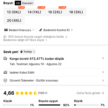
Boyut
:
US
Standart
8 left
11 left
23 left
12
(0XL)
14
(1XL)
16
(2XL)
18
(3XL)
20
(4XL)
Bedent Kılavuzu
Bedenimi Kontrol Et
92%
bunun boyuta uygun olduğunu buldu
Bedeniniz değil mi? Bize söyle
Sevk yeri
Turkey
Kargo ücreti 472,47TL kadar düşük
Tah. Teslimat:
Ağustos 19 - Ağustos 22
İadeler Kabul Edilir
Güvenli Ödemeler · Gizlilik koruması
4,66
(100+)
Daha fazla göster
Küçük
Boyuta uygun
Büyük
1%
92%
7%