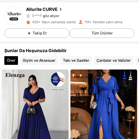
13K Takipçiler
4,81
Allurite CURVE
S***P
göz atıyor
13K Takipçiler
4,81
42K+ Yakın zamanda satıldı
11K+ Yeniden satın alma
13K Takipçiler
4,81
Takip Et
Tüm Ürünler
13K Takipçiler
4,81
Şunlar Da Hoşunuza Gidebilir
Öner
Giyim ve Aksesuar
Takı ve Saatler
Çantalar ve Valizler
13K Takipçiler
4,81
13K Takipçiler
4,81
13K Takipçiler
4,81
13K Takipçiler
4,81
13K Takipçiler
4,81