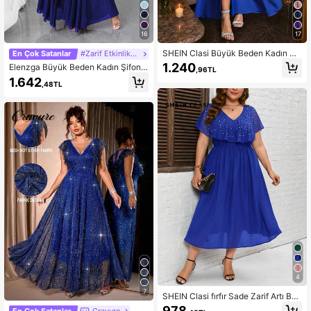
13K Takipçiler
4,81
16
17
13K Takipçiler
4,81
SHEIN Clasi Büyük Beden Kadın V
En Çok Satanlar
#Zarif Etkinlik Koleksiyonu
Yaka Kloş Kısa Kollu Bağcıklı Bel Bü
1.240
Elenzga Büyük Beden Kadın Şifon V
,96TL
zgülü Yarık Şık Uzun Parti Elbisesi
olanlı Kollu V Yaka A Kesim Elbise,
1.642
,48TL
Sade, Zarif, Romantik ve Akıcı
4
7
SHEIN Clasi fırfır Sade Zarif Artı Bed
en Elbiseler
978