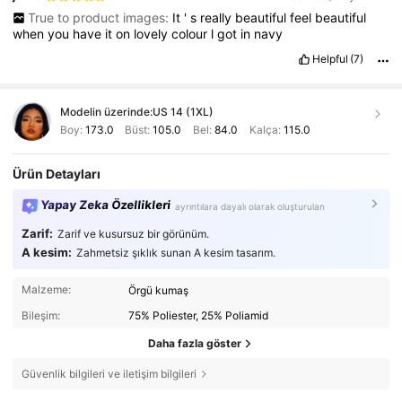
True to product images:
It
'
s
really
beautiful
feel
beautiful
when
you
have
it
on
lovely
colour
l
got
in
navy
Helpful
(7)
Modelin üzerinde:
US 14 (1XL)
Boy:
173.0
Büst:
105.0
Bel:
84.0
Kalça:
115.0
Ürün Detayları
Yapay Zeka Özellikleri
ayrıntılara dayalı olarak oluşturulan
Zarif:
Zarif ve kusursuz bir görünüm.
A kesim:
Zahmetsiz şıklık sunan A kesim tasarım.
Malzeme:
Örgü kumaş
Bileşim:
75% Poliester, 25% Poliamid
Daha fazla göster
Güvenlik bilgileri ve iletişim bilgileri