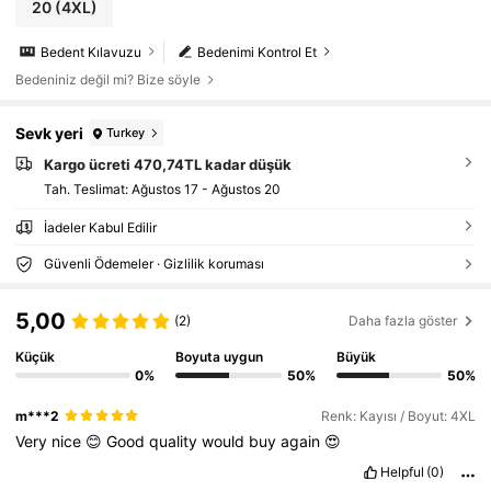
20
(4XL)
Bedent Kılavuzu
Bedenimi Kontrol Et
Bedeniniz değil mi? Bize söyle
Sevk yeri
Turkey
Kargo ücreti 470,74TL kadar düşük
Tah. Teslimat:
Ağustos 17 - Ağustos 20
İadeler Kabul Edilir
Güvenli Ödemeler · Gizlilik koruması
5,00
(2)
Daha fazla göster
Küçük
Boyuta uygun
Büyük
0%
50%
50%
m***2
Renk: Kayısı / Boyut: 4XL
Very
nice
😊
Good
quality
would
buy
again
😍
Helpful
(0)