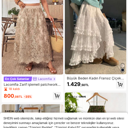
Büyük Beden Kadın Fransız Çiçekli
En Çok Satanlar
Lacomfia
Dantel Zarif Narin Tatlı Prenses Tül
1.429
Lacomfia Zarif işlemeli patchwork b
,50TL
Etek Beyaz Bahar
elden büzgülü bol uzun etek, ilkbah
18 kaldı
ar ve yaz için çok yönlü.
800
,08TL
-35%
SHEIN web sitemizde, talep ettiğiniz hizmeti sağlamak ve mümkün olan en iyi web sitesi
deneyimini sunmayı amaçlamak için çerezler ve benzer teknolojiler kullanıyoruz.
İstediğiniz zaman “Tümünü Reddet”, “Tümünü Kabul Et” seçeneğini kullanabilir veya