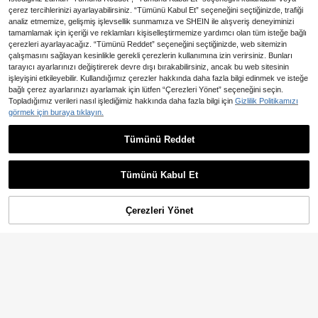
çerez tercihlerinizi ayarlayabilirsiniz. “Tümünü Kabul Et” seçeneğini seçtiğinizde, trafiği
analiz etmemize, gelişmiş işlevsellik sunmamıza ve SHEIN ile alışveriş deneyiminizi
tamamlamak için içeriği ve reklamları kişiselleştirmemize yardımcı olan tüm isteğe bağlı
çerezleri ayarlayacağız. “Tümünü Reddet” seçeneğini seçtiğinizde, web sitemizin
çalışmasını sağlayan kesinlikle gerekli çerezlerin kullanımına izin verirsiniz. Bunları
tarayıcı ayarlarınızı değiştirerek devre dışı bırakabilirsiniz, ancak bu web sitesinin
işleyişini etkileyebilir. Kullandığımız çerezler hakkında daha fazla bilgi edinmek ve isteğe
bağlı çerez ayarlarınızı ayarlamak için lütfen “Çerezleri Yönet” seçeneğini seçin.
Topladığımız verileri nasıl işlediğimiz hakkında daha fazla bilgi için
Gizlilik Politikamızı
5
görmek için buraya tıklayın.
GlowEve CURVE Büyük Beden Kadı
n Yeni Şık Günlük Çok Yönlü Dış Me
6
795
Tümünü Reddet
,69TL
kan Tatil ve Günlük Kullanım Hafif
SHEIN Clasi Zarif Çiçek Desenli File
Çiçek Desenli Etek, İlkbahar/Yaz
li Maxi Etek, Büyük Beden, İlkbahar/
987
,20TL
Yaz Çok Satan Ürün
Tümünü Kabul Et
Çerezleri Yönet
SEPETE EKLE
%33% İNDİRİM!