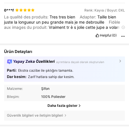
0***f
Renk: Kayısı / Boyut: 0XL
La qualité des produits:
Tres
tres
bien
Adapter:
Taille
bien
juste
la
longueur
un
peu
grande
mais
je
me
debrouille
Fidèle
aux images du produit:
Vraiment
tr
è
s
jolie
cette
jupe
a
volants
et
brillant
et
la
couleur
super
jolie
!
En
vrai
elle
est
tres
belle
!!!
Helpful
(0)
Description de l'odeur:
Tres
tres
bien
!!
Merci
!!!!
Ürün Detayları
Yapay Zeka Özellikleri
ayrıntılara dayalı olarak oluşturulan
Parti:
Ekstra cazibe ile şıklığını tamamla.
Dar kesim:
Zarif hatlara sahip dar kesim.
Malzeme:
Şifon
Bileşim:
100% Poliester
Daha fazla göster
Güvenlik bilgileri ve iletişim bilgileri
240K Takipçiler
4,83