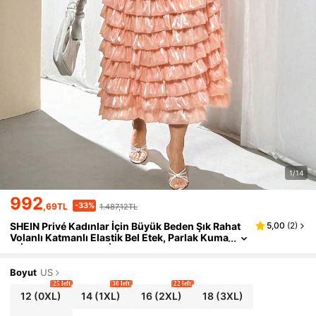
1/14
992
-33%
,69TL
1.487,12TL
SHEIN Privé Kadınlar İçin Büyük Beden Şık Rahat
5,00
(
2
)
Volanlı Katmanlı Elastik Bel Etek, Parlak Kuma
ş, İlkbahar/Yaz Tatili İçin Uygun
Boyut
US
25 left
30 left
22 left
12
(0XL)
14
(1XL)
16
(2XL)
18
(3XL)