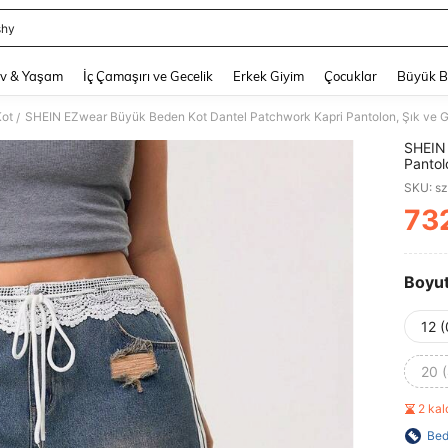
shy
and down arrow keys to navigate search Son arama and Keşif Arama. Press Enter
v & Yaşam
İç Çamaşırı ve Gecelik
Erkek Giyim
Çocuklar
Büyük 
Kot
SHEIN EZwear Büyük Beden Kot Dantel Patchwork Kapri Pantolon, Şık ve 
/
SHEIN 
Pantol
SKU: s
73
PR
Boyu
12 
20 
2 ka
Bed