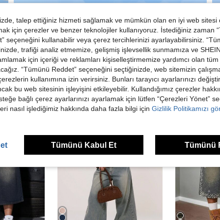
de, talep ettiğiniz hizmeti sağlamak ve mümkün olan en iyi web sitesi
 için çerezler ve benzer teknolojiler kullanıyoruz. İstediğiniz zaman
 seçeneğini kullanabilir veya çerez tercihlerinizi ayarlayabilirsiniz. “T
nizde, trafiği analiz etmemize, gelişmiş işlevsellik sunmamıza ve SHEIN 
mlamak için içeriği ve reklamları kişiselleştirmemize yardımcı olan tüm 
acağız. “Tümünü Reddet” seçeneğini seçtiğinizde, web sitemizin çalışm
ünler
 çerezlerin kullanımına izin verirsiniz. Bunları tarayıcı ayarlarınızı değişt
ancak bu web sitesinin işleyişini etkileyebilir. Kullandığımız çerezler hak
steğe bağlı çerez ayarlarınızı ayarlamak için lütfen “Çerezleri Yönet” s
eri nasıl işlediğimiz hakkında daha fazla bilgi için
Gizlilik Politikamızı g
et
Tümünü Kabul Et
Tümünü 