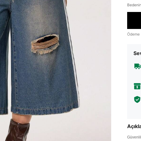
Bedenin
Ödeme 
Sev
Açık
Güvenlik 