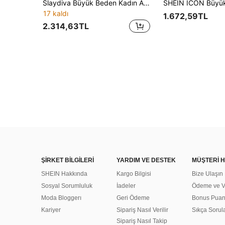
Slaydiva Büyük Beden Kadın Asimetrik Paçalı Katmanlı Görünümlü Kot Pantolon
17 kaldı
1.672,59TL
2.314,63TL
ŞİRKET BİLGİLERİ
YARDIM VE DESTEK
MÜŞTERİ H
SHEIN Hakkında
Kargo Bilgisi
Bize Ulaşın
Sosyal Sorumluluk
İadeler
Ödeme ve Ve
Moda Bloggerı
Geri Ödeme
Bonus Pua
Kariyer
Sipariş Nasıl Verilir
Sıkça Sorul
Sipariş Nasıl Takip