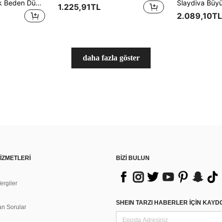
SHEIN ICON Büyük Beden Düz Renk Bağcıklı Cepli Rahat Çok Yönlü Boyfriend Kot
1.225,91TL
2.089,10TL
daha fazla göster
İZMETLERİ
BİZİ BULUN
rgiler
n
SHEIN TARZI HABERLER IÇIN KAY
an Sorular