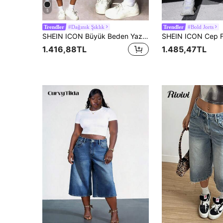
5
#Dağınık Şıklık
#Bold Jorts
Trendler
Trendler
SHEIN ICON Büyük Beden Yazlık Rahat Bol Paça Eğimli Cepli Geniş Paça Kot Pantolon
1.416,88TL
1.485,47TL