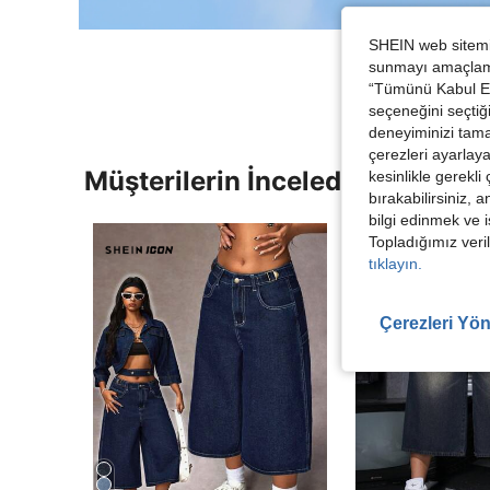
SHEIN web sitemiz
sunmayı amaçlamak
“Tümünü Kabul Et”
seçeneğini seçtiği
deneyiminizi tama
çerezleri ayarlay
Müşterilerin İncelediği Diğer Ür
kesinlikle gerekli
bırakabilirsiniz, 
bilgi edinmek ve i
Topladığımız veril
tıklayın.
Çerezleri Yön