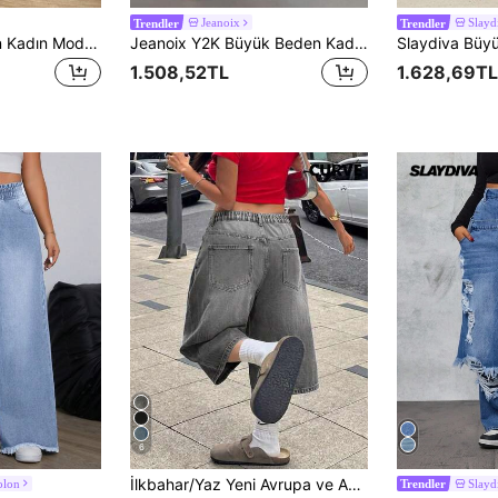
Jeanoix
Slay
Trendler
Trendler
Rivivi Büyük Beden Kadın Modası Püsküllü Kenarlı Bol Kesim Günlük Kot Şort
Jeanoix Y2K Büyük Beden Kadın Esnemeyen Denim Kot Pantolon, Amerikan Sokak Stili Mavi & Siyah Kapri Denim Pantolon, Yaz Sıcak Kız Sokak Giyimi Baskılı Desen Niş Tasarım Geniş Paça Pantolon, Kadınlar İçin Kovboy Kıyafetleri
1.508,52TL
1.628,69TL
6
İlkbahar/Yaz Yeni Avrupa ve Amerika Sokak Giyim Tarzı Orta Bel Esnemeyen Bol Kesim Günlük Büyük Beden Kadın Kot Şort
olon
Slay
Trendler