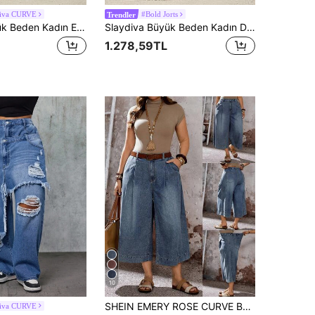
diva CURVE
#Bold Jorts
Trendler
Slaydiva Büyük Beden Kadın Esnemeyen Kot Pantolon, Amerikan Günlük Marka Tasarımı Yıpranmış Yıkama Saçaklı Paça Düz Kesim Kapri Kot Pantolon, Kadınlar İçin Kovboy Kombini
Slaydiva Büyük Beden Kadın Düşük Bel Yırtık Vintage Mavi Geniş Paça Kapri Kot Pantolon
1.278,59TL
10
SHEIN EMERY ROSE CURVE Büyük Beden Kadın Cepli Düğmeli Pileli Rahat Çok Yönlü Günlük Giyim Geniş Paçalı Kot Pantolon, Yaz Kadın Giyim, Festival Kadın Giyim, Parti, Düğün, Şık, Günlük, Tatil, İş, Yaz Kadın Romantik/Mezuniyet Balosu/Resmi/Doğum Günü/90'lar/İş Gündelik Kadın/Şık/Batı Tarzı/Dışarı Çıkma/Moda/Günlük/Y2k/Kulüp/Ofis/Kokteyl/Vintage/Vücuda Oturan/Rave Festivali/Komik/Şık/Eski Zengin/Sokak Giyim/Tatil/Konser/İş/Mütevazı/Bahar Tatili/Bekarlığa Veda Partisi/Konser/Kötü Kız/Temel/Mezuniyet
diva CURVE