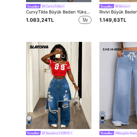
CurvyTilda
Rivivi
Trendler
Trendler
CurvyTilda Büyük Beden Yüksek Bel Geniş Paça Kot Pantolon, Rahat Lastikli Bel Bantlı, Günlük Yazlık, Kum Saati Vücut Tipi İçin
1.083,24TL
1.149,63TL
Slaydiva CURVE
#Büzgülü Pant
Trendler
Trendler