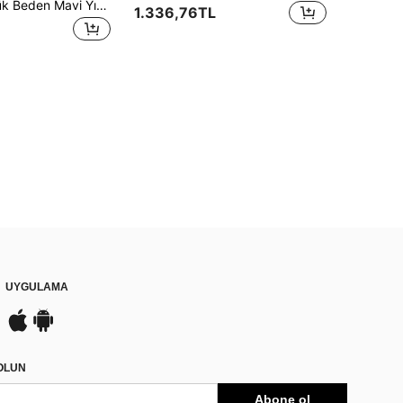
Slaydiva Büyük Beden Mavi Yıpranmış Yıpranmış Etek Moda Çift Katmanlı Tasarım Kot Pantolon
1.336,76TL
UYGULAMA
DOLUN
Abone ol