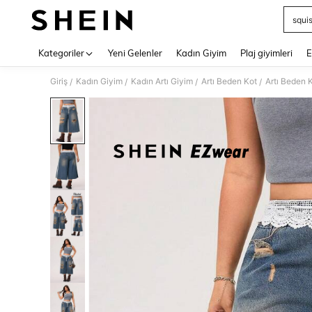
squi
Use up 
Kategoriler
Yeni Gelenler
Kadın Giyim
Plaj giyimleri
E
Giriş
Kadın Giyim
Kadın Artı Giyim
Artı Beden Kot
Artı Beden 
/
/
/
/