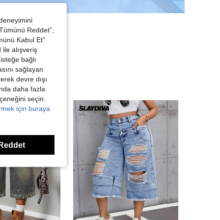
 deneyimini
 “Tümünü Reddet”,
ümünü Kabul Et”
ile alışveriş
isteğe bağlı
asını sağlayan
irerek devre dışı
kında daha fazla
eçeneğini seçin.
örmek için buraya
Reddet