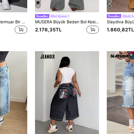
4
#Bol Kesim
#Bold Jo
Trendler
Trendler
SHEIN ICON Cep Fermuar Bir kâğıt oyunu Sade Her Yerde Baskı Artı Beden Kot
MUSERA Büyük Beden Bol Kesim Düşük Bel Orta Yıkama Kot Pantolon, Günlük Kullanım, İlkbahar Tatili, Yaz, Tatil, Rahat, Y2K, 2000'ler Tarzı, Sokak Giyim, İbiza Sokak Stili, Kış Tatili İçin Uygun
2.176,35TL
1.860,82TL