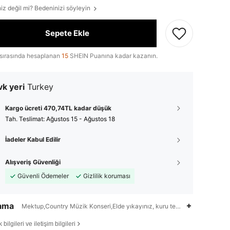
iz değil mi? Bedeninizi söyleyin
Sepete Ekle
sırasında hesaplanan
15
SHEIN Puanına kadar kazanın.
k yeri
Turkey
Kargo ücreti 470,74TL kadar düşük
Tah. Teslimat:
Ağustos 15 - Ağustos 18
İadeler Kabul Edilir
Alışveriş Güvenliği
Güvenli Ödemeler
Gizlilik koruması
lama
Mektup,Country Müzik Konseri,Elde yıkayınız, kuru temizleme yapmayın
bilgileri ve iletişim bilgileri