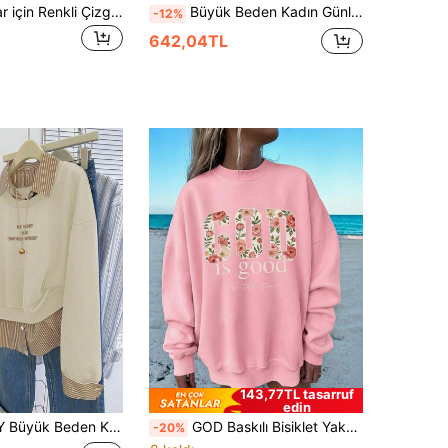
SHEIN Kadınlar için Renkli Çizgili Yuvarlak Yaka Sweatshirt, Sonbahar/Kış, Okula Dönüş, Öğretmenler Günü İçin Günlük Dış Giyim Üstü
Büyük Beden Kadın Günlük Minimalist Slogan Baskılı Bisiklet Yaka Sweatshirt, Sonbahar/Kış Pembe Kadın Sweatshirt
-12%
642,04TL
143,77TL tasarruf
edin
lük İşe Gidiş-Dönüş Sloganlı Nakışlı Çizgili Patchwork Sweatshirt, İlkbahar/Sonbahar
GOD Baskılı Bisiklet Yaka Sweatshirt, Büyük Beden Kadın Günlük Sonbahar/Kış Uzun Kollu Sweatshirt, Pembe
-20%