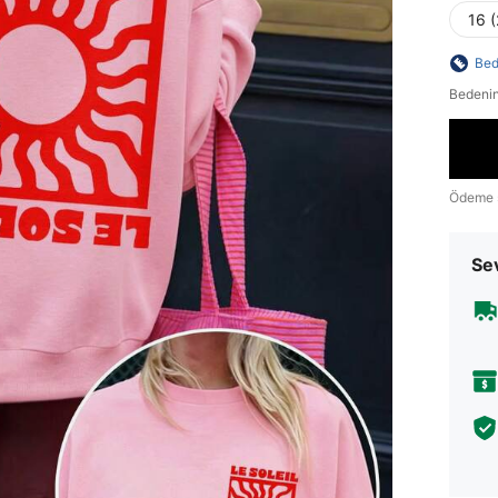
16 
Bed
Bedenin
Ödeme 
Sev