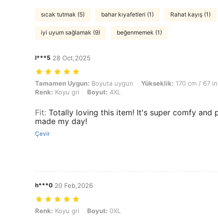
sıcak tutmak (5)
bahar kıyafetleri (1)
Rahat kayış (1)
iyi uyum sağlamak (9)
beğenmemek (1)
l***5
28 Oct,2025
Tamamen Uygun: Boyuta uygun, Yükseklik: 170 cm / 67 in, Ağırlık: 61
Tamamen Uygun:
Boyuta uygun
Yükseklik:
170 cm / 67 in
Renk:
Koyu gri
Boyut:
4XL
Fit
:
Totally loving this item! It's super comfy and p
made my day!
Çevir
h***0
20 Feb,2026
Renk: Koyu gri, Boyut: 0XL
Renk:
Koyu gri
Boyut:
0XL