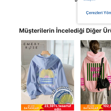
Daha Fazla Değerlen
Çerezleri Yön
Müşterilerin İncelediği Diğer Ür
23,59TL tasarruf
102,
edin