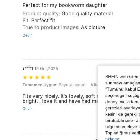
Perfect for my bookworm daughter
Product quality
:
Good quality material
Fit
:
Perfect fit
True to product images
:
As picture
Çevir
s***1
19 Oct,2025
SHEIN web sitemiz
sunmayı amaçlamak
Tamamen Uygun: Boyuta uygun, Vücut Şekli: Üçgen, Renk: Koyu gri
Tamamen Uygun:
Boyuta uygun
Vücut Şekli:
Üçgen
Re
“Tümünü Kabul Et”
seçeneğini seçtiği
Fits very nicely. It's lovely, soft and comfy. Wash
bright. I love it and have had many compliments o
deneyiminizi tama
çerezleri ayarlay
Çevir
kesinlikle gerekli
bırakabilirsiniz, 
bilgi edinmek ve i
Topladığımız veril
tıklayın.