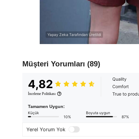
Yapay Zeka Tarafından Üretildi
Müşteri Yorumları
(89)
Quality
4,82
Comfort
True to prod
İnceleme Politikası
Tamamen Uygun:
Küçük
Boyuta uygun
10%
87%
Yerel Yorum Yok