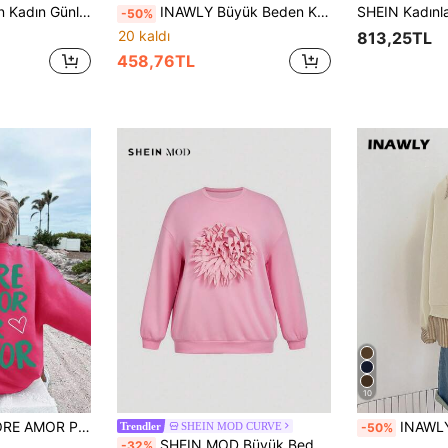
ş Uzun Kollu Cepli Sweatshirt Pembe
INAWLY Büyük Beden Kadınlar İçin Yeni Dantel Kenarlı Harf Baskılı Mürettebat Yaka Kapüşonlu Uzun Kollu Kazak Sweatshirt
-50%
20 kaldı
813,25TL
458,76TL
10
Flirla Üzerinde "MORE AMOR POR FAVOR" Sloganı Baskılı Büyük Beden Kadınlar İçin Yuvarlak Yaka Sweatshirt
INAWLY Büyük Beden Kadınlar İçin Gün
SHEIN MOD CURVE
-50%
Trendler
SHEIN MOD Büyük Beden Günlük Aplike Dekor Yuvarlak Yaka Düşük Omuzlu Bol Sweatshirt, Sonbahar
-32%