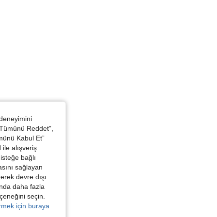
 deneyimini
 “Tümünü Reddet”,
ümünü Kabul Et”
ile alışveriş
isteğe bağlı
asını sağlayan
irerek devre dışı
kında daha fazla
eçeneğini seçin.
örmek için buraya