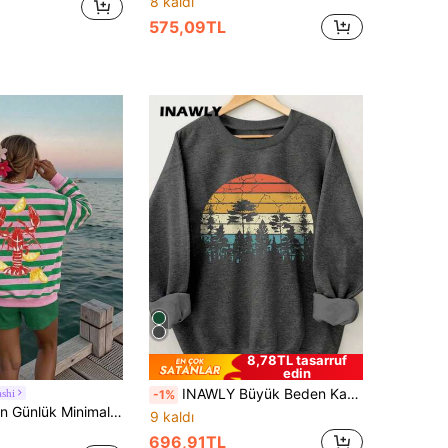
8 kaldı
575,09TL
8,78TL tasarruf
edin
INAWLY Büyük Beden Kadın Orman Silüeti Baskılı Rahat Yuvarlak Yaka Uzun Kollu Sweatshirtler Sonbahar ve Kış İçin
shi
-1%
Veykashi Kadın Günlük Minimalist Çizgili Istakoz Baskılı Grafik Desenli Yuvarlak Yaka Uzun Kollu Bol Kesim Sweatshirt, Tatil ve Yaz İçin Uygun
9 kaldı
696,91TL