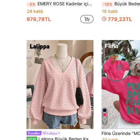
EMERY ROSE Kadınlar için Şık Tatil Güneşli Plaj Büyük Beden Grafik Baskılı Sweatshirt, Bol Kesim Büyük Beden Rahat Spor Giyim
Büyük Beden Kadın Günlük Sonbahar/Kı
-2%
-12%
24 kaldı
16 kaldı
976,78TL
779,23TL
5
Lalippa
Trendler
Lalippa Büyük Beden Kadın V Yaka Tam Baskılı Günlük Uzun Kollu Sweatshirt
NEW
32 kaldı