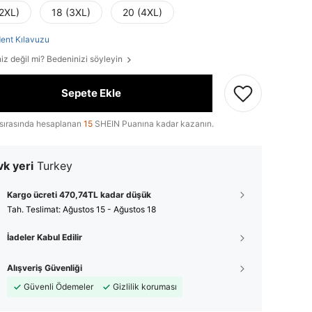
(2XL)
18 (3XL)
20 (4XL)
ent Kılavuzu
iz değil mi? Bedeninizi söyleyin
Sepete Ekle
sırasında hesaplanan
15
SHEIN Puanına kadar kazanın.
k yeri
Turkey
Kargo ücreti 470,74TL kadar düşük
Tah. Teslimat:
Ağustos 15 - Ağustos 18
İadeler Kabul Edilir
Alışveriş Güvenliği
Güvenli Ödemeler
Gizlilik koruması