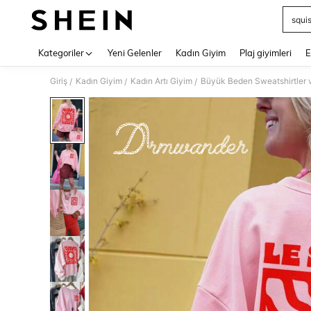
squi
Use up 
Kategoriler
Yeni Gelenler
Kadın Giyim
Plaj giyimleri
E
Giriş
Kadın Giyim
Kadın Artı Giyim
Büyük Beden Sweatshirtler 
/
/
/