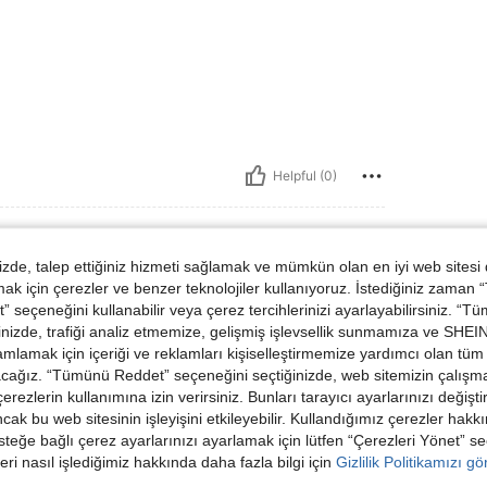
Helpful (0)
de, talep ettiğiniz hizmeti sağlamak ve mümkün olan en iyi web sitesi
 için çerezler ve benzer teknolojiler kullanıyoruz. İstediğiniz zaman
, Boyut: 3XL
nk:
Koyu gri
Boyut:
3XL
 seçeneğini kullanabilir veya çerez tercihlerinizi ayarlayabilirsiniz. “T
nizde, trafiği analiz etmemize, gelişmiş işlevsellik sunmamıza ve SHEIN 
ed it and it stayed in shape. Decal remains
n it.
mlamak için içeriği ve reklamları kişiselleştirmemize yardımcı olan tüm 
acağız. “Tümünü Reddet” seçeneğini seçtiğinizde, web sitemizin çalışm
 çerezlerin kullanımına izin verirsiniz. Bunları tarayıcı ayarlarınızı değişt
ancak bu web sitesinin işleyişini etkileyebilir. Kullandığımız çerezler hak
Helpful (0)
steğe bağlı çerez ayarlarınızı ayarlamak için lütfen “Çerezleri Yönet” s
eri nasıl işlediğimiz hakkında daha fazla bilgi için
Gizlilik Politikamızı g