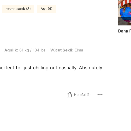
resme sadık (3)
Aşk (4)
1
Daha F
 kg / 134 lbs, Vücut Şekli: Elma, Renk: Koyu gri, Boyut: 4XL
Ağırlık:
61 kg / 134 lbs
Vücut Şekli:
Elma
erfect for just chilling out casually. Absolutely
Helpful (1)