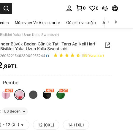
0
0
 to select.
Beden
Mücevher Ve Aksesuarlar
Güzellik ve sağlık
Ayakkabı
Ev T
 Bisiklet Yaka Uzun Kollu Sweatshirt
der Büyük Beden Günlük Tatil Tarzı Aplikeli Harf
ı Bisiklet Yaka Uzun Kollu Sweatshirt
z260622154923009955244
(89 Yorumlar)
2
,89TL
ICE AND AVAILABILITY
:
Pembe
t
US Beden
) - 12 (XL)
12 (0XL)
14 (1XL)