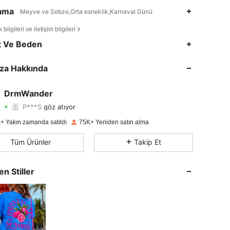
lama
Meyve ve Sebze,Orta esneklik,Karnaval Günü
bilgileri ve iletişim bilgileri
4,69
588
36K
t Ve Beden
4,69
588
36K
za Hakkında
4,69
588
36K
DrmWander
P***S
göz atıyor
4,69
588
36K
Derecelendirme
Ürünler
Takipçiler
+ Yakın zamanda satıldı
75K+ Yeniden satın alma
4,69
588
36K
Tüm Ürünler
Takip Et
4,69
588
36K
en Stiller
4,69
588
36K
4,69
588
36K
4,69
588
36K