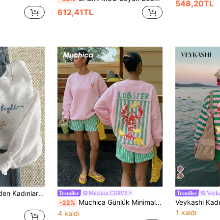
548,20TL
612,41TL
INAWLY Büyük Beden Kadınlar Günlük İşe Gidip Gelme İçin Basit Çok Yönlü Harf Nakışlı Termal Astarlı Yuvarlak Yaka Sweatshirt, Sonbahar/Kış
Muchica CURVE
Veyka
Trendler
Trendler
Muchica Günlük Minimalist Desenli Yuvarlak Yaka Uzun Kollu Bol Büyük Beden Sweatshirt
-22%
1 kaldı
4 kaldı