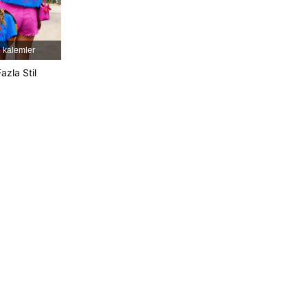
4,69
588
36K
 kalemler
azla Stil