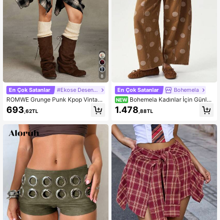
8
En Çok Satanlar
#Ekose Desenler
En Çok Satanlar
Bohemela
ROMWE Grunge Punk Kpop Vintage
Bohemela Kadınlar İçin Günlük
NEW
Yıpranmış Ekose Sarma Asimetrik K
Dokuma Puantiyeli Harem Pantolon
693
1.478
,62TL
,88TL
atmanlı Etek