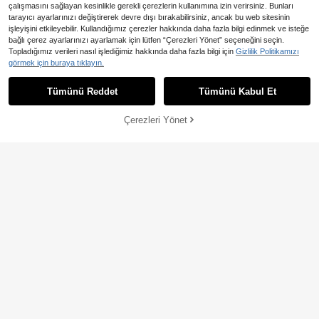
çalışmasını sağlayan kesinlikle gerekli çerezlerin kullanımına izin verirsiniz. Bunları
tarayıcı ayarlarınızı değiştirerek devre dışı bırakabilirsiniz, ancak bu web sitesinin
işleyişini etkileyebilir. Kullandığımız çerezler hakkında daha fazla bilgi edinmek ve isteğe
10
bağlı çerez ayarlarınızı ayarlamak için lütfen “Çerezleri Yönet” seçeneğini seçin.
En Çok Satanlar
SUMWON Women
En Çok Satanlar
#Rustik Düğün
Topladığımız verileri nasıl işlediğimiz hakkında daha fazla bilgi için
Gizlilik Politikamızı
SUMWON WOMEN Ekose Pileli Mik
Glamine Bel Pileli Panelli Kek Etek
görmek için buraya tıklayın.
ro Mini Etek, Geniş Tokalı Kemer De
Flare Etek, Günlük Günlük Tatil Eteğ
707
905
,89TL
-30%
,99TL
taylı, Metal Kuşgözlü, Düşük Bel, S
i İnce Bir Görünüm İçin Fırfırlı Bel Pil
Tümünü Reddet
Tümünü Kabul Et
onbahar Kış Y2K Okul Kızı Stili
eli Yaz Randevusu Romantik Uzun
Etek
Çerezleri Yönet
SEPETE EKLE
%57% İNDİRİM!