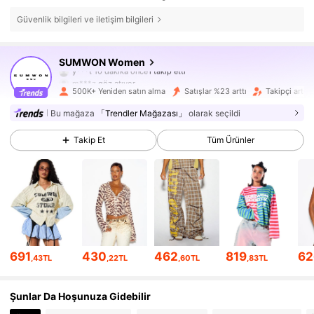
Güvenlik bilgileri ve iletişim bilgileri
873K Takipçiler
4,81
SUMWON Women
m***z
göz atıyor
873K Takipçiler
4,81
500K+ Yeniden satın alma
Satışlar %23 arttı
Takipçi artış
Bu mağaza
「Trendler Mağazası」
olarak seçildi
873K Takipçiler
4,81
Takip Et
Tüm Ürünler
873K Takipçiler
4,81
873K Takipçiler
4,81
873K Takipçiler
4,81
691
430
462
819
62
,43TL
,22TL
,60TL
,83TL
873K Takipçiler
4,81
Şunlar Da Hoşunuza Gidebilir
873K Takipçiler
4,81