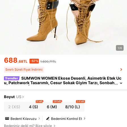
1/6
688
-57%
,68TL
1.600,71TL
Sınırlı Süreli Fiyat İndirimi
SUMWON WOMEN Ekose Desenli, Asimetrik Etek Uc
Trendler
u, Patchwork Tasarımlı, Cesur Sokak Giyim Tarzı, Sonbah
ar/Kış Moda İfadesi Parçası
Boyut
US
9 left
10 left
14 left
2
(XS)
4
(S)
6
(M)
8/10
(L)
Bedent Kılavuzu
Bedenimi Kontrol Et
Bedeniniz değil mi? Bize söyle