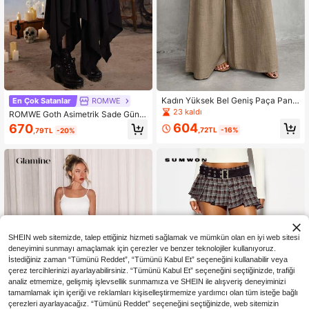
Kadın Yüksek Bel Geniş Paça Pant
En Çok Satanlar
ROMWE
olon, İnce Dökümlü Yüksek Bel Bol
23 kaldı
ROMWE Goth Asimetrik Sade Günd
Uzun Pantolon, Günlük Tatil ve İşe
elik Kadın Etekler
604
670
Gidiş İçin Çok Amaçlı Düz Paça Ka
,72TL
-16%
,79TL
-20%
hverengi Pantolon
SHEIN web sitemizde, talep ettiğiniz hizmeti sağlamak ve mümkün olan en iyi web sitesi
deneyimini sunmayı amaçlamak için çerezler ve benzer teknolojiler kullanıyoruz.
İstediğiniz zaman “Tümünü Reddet”, “Tümünü Kabul Et” seçeneğini kullanabilir veya
çerez tercihlerinizi ayarlayabilirsiniz. “Tümünü Kabul Et” seçeneğini seçtiğinizde, trafiği
analiz etmemize, gelişmiş işlevsellik sunmamıza ve SHEIN ile alışveriş deneyiminizi
tamamlamak için içeriği ve reklamları kişiselleştirmemize yardımcı olan tüm isteğe bağlı
çerezleri ayarlayacağız. “Tümünü Reddet” seçeneğini seçtiğinizde, web sitemizin