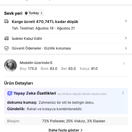
Sevk yeri
Turkey
Kargo ücreti 470,74TL kadar düşük
Tah. Teslimat:
Ağustos 18 - Ağustos 21
İadeler Kabul Edilir
Güvenli Ödemeler · Gizlilik koruması
Modelin üzerinde:
S
Boy:
175.0
Büst:
93.0
Bel:
63.0
Kalça:
91.0
Ürün Detayları
Yapay Zeka Özellikleri
ayrıntılara dayalı olarak oluşturulan
dokuma kumaş:
Zahmetsiz bir stil ile belirgin doku.
Gündelik:
Rahat ve kolayca kombinlenebilir.
Bileşim:
72% Poliester, 25% Viskoz, 3% Elastan
Daha fazla göster