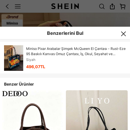
Benzerlerini Bul
Miniso Pixar Arabalar Şimşek McQueen El Çantası - Rust-Eze
95 Baskılı Kanvas Omuz Çantası, İş, Okul, Seyahat ve
Alışveriş İçin Büyük Kapasiteli El Çantası
Siyah
496,07TL
Benzer Ürünler