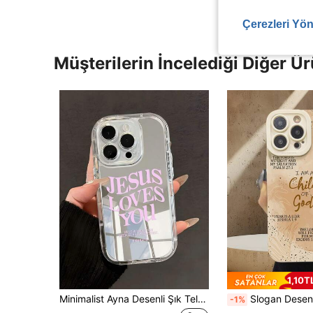
Çerezleri Yön
Müşterilerin İncelediği Diğer Ür
1,10T
Minimalist Ayna Desenli Şık Telefon Kılıfı 1 Adet, Sloganlı, Düz Renk Desenli, İsa Aynalı, Tamamen Kaplı Telefon Kılıfı, 11/12/13/14/15/16 Pro Max ile Uyumlu, Su Geçirmez, Darbeye Dayanıklı, Düşmeye Karşı Koruyucu, Çizilmeye Karşı Dayanıklı, Paskalya ve Bahar Hediyesi
Slogan Desenli Sıvı Silikon Cep Telefonu Kılıfı, Tam Gövde Koruması, Darbeye Dayanıklı, Düşmeye Karşı Koruyucu TPU Yumuşak Kauçuk Kılıf, 11/12/13/14/15/15pro/15 Plus/15 Promax/7plus/8plus/X/Xs Max/Xr/11pro/12pro/13pro/14pro/12mini/13mini/11promax/12pr
-1%