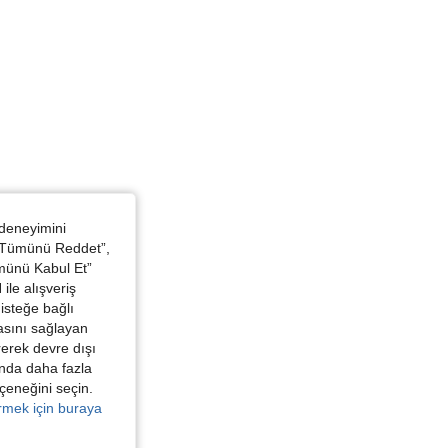
 deneyimini
 “Tümünü Reddet”,
ümünü Kabul Et”
ile alışveriş
isteğe bağlı
asını sağlayan
irerek devre dışı
kında daha fazla
eçeneğini seçin.
örmek için buraya