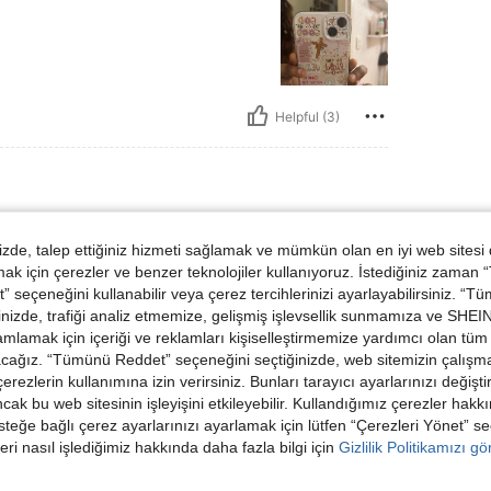
Helpful (3)
de, talep ettiğiniz hizmeti sağlamak ve mümkün olan en iyi web sitesi
phone case. I recommend. Nice
 için çerezler ve benzer teknolojiler kullanıyoruz. İstediğiniz zaman
er this to a friend who wants the
 seçeneğini kullanabilir veya çerez tercihlerinizi ayarlayabilirsiniz. “T
nizde, trafiği analiz etmemize, gelişmiş işlevsellik sunmamıza ve SHEIN 
mlamak için içeriği ve reklamları kişiselleştirmemize yardımcı olan tüm 
acağız. “Tümünü Reddet” seçeneğini seçtiğinizde, web sitemizin çalışm
 çerezlerin kullanımına izin verirsiniz. Bunları tarayıcı ayarlarınızı değişt
Helpful (2)
ancak bu web sitesinin işleyişini etkileyebilir. Kullandığımız çerezler hak
steğe bağlı çerez ayarlarınızı ayarlamak için lütfen “Çerezleri Yönet” s
eri nasıl işlediğimiz hakkında daha fazla bilgi için
Gizlilik Politikamızı g
dirme Görüntüle