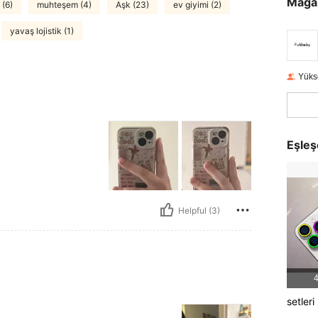
Mağa
 (6)
muhteşem (4)
Aşk (23)
ev giyimi (2)
yavaş lojistik (1)
Yüks
Eşleş
Helpful (3)
4
setleri