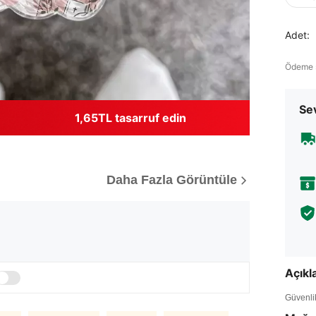
Adet:
Ödeme 
Sev
1,65TL tasarruf edin
Daha Fazla Görüntüle
Açık
Güvenlik 