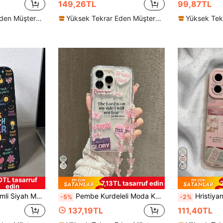
149,26TL
99,87TL
Yüksek Tekrar Eden Müşteriler
Yüksek Tekrar Eden Müşteriler
0TL tasarruf
7,13TL tasarruf edin
edin
 ile Uyumlu, Su Geçirmez, Darbeye Dayanıklı, Düşmeye Karşı Dayanıklı, Çizilmeye Karşı Dayanıklı, Uluslararası Versiyon (Yerli Versiyon Değil), İlkbahar
Pembe Kurdeleli Moda Kurdeleli Harf Yama Desenli Düşmeye Karşı Koruyucu Telefon Kılıfı, 1 Adet Telefon Askısı Dahil, 17/16 Pro Max, 15, 14/13, 12, 11 Pro Max, XS Max, X, XR, 8, 7, Plus, Mini ile Uyumlu, Doğum Günü Hediyesi, Kız Arkadaş, Erkek Arkadaş veya Kendiniz İçin Uygun, Bahar ve Paskalya Hediyesi
Hristiyan İncil Ayeti Baskılı Telefon Kılıfı, ve Galaxy/A54/A14/A12/A13/A15/A32/
-5%
-2%
137,19TL
111,40TL