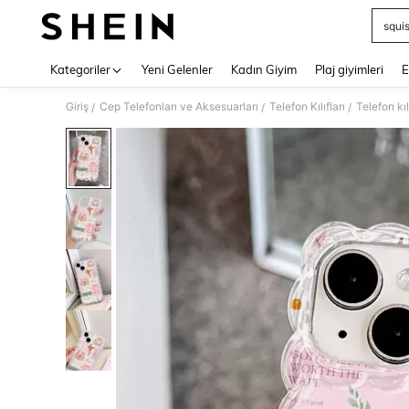
squi
Use up 
Kategoriler
Yeni Gelenler
Kadın Giyim
Plaj giyimleri
E
Giriş
Cep Telefonları ve Aksesuarları
Telefon Kılıfları
Telefon kılı
/
/
/