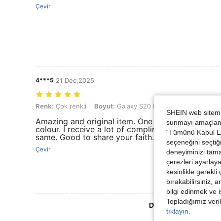
Çevir
4***5
21 Dec,2025
Renk: Çok renkli, Boyut: Galaxy S20 FE
Renk:
Çok renkli
Boyut:
Galaxy S20 FE
SHEIN web sitemiz
Amazing and original item. One of my favourite 
sunmayı amaçlamak
colour. I receive a lot of compliment. Need to off
“Tümünü Kabul Et”
same. Good to share your faith.
seçeneğini seçtiği
Çevir
deneyiminizi tama
çerezleri ayarlay
kesinlikle gerekli
bırakabilirsiniz, 
bilgi edinmek ve i
Topladığımız veril
Daha Fazla Değerlen
tıklayın.