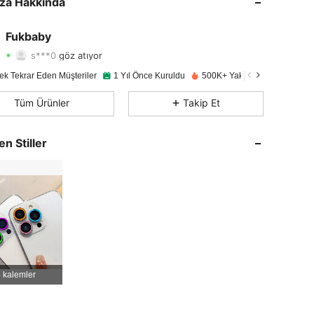
za Hakkında
4,90
551
14K
Fukbaby
s***0
göz atıyor
4,90
551
14K
Derecelendirme
Ürünler
Takipçiler
ek Tekrar Eden Müşteriler
1 Yıl Önce Kuruldu
500K+ Yakın zamanda satıldı
4,90
551
14K
Tüm Ürünler
Takip Et
4,90
551
14K
en Stiller
4,90
551
14K
4,90
551
14K
4,90
551
14K
4,90
551
14K
 kalemler