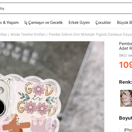
shy
and down arrow keys to navigate search Son arama and Keşif Arama. Press Enter
v & Yaşam
İç Çamaşırı ve Gecelik
Erkek Giyim
Çocuklar
Büyük 
fları
Moda Telefon Kılıfları
/
/
Pembe 
Adet R
Desenl
SKU: s
Telefo
Geçirm
10
PR
Renk
Boyu
iPh