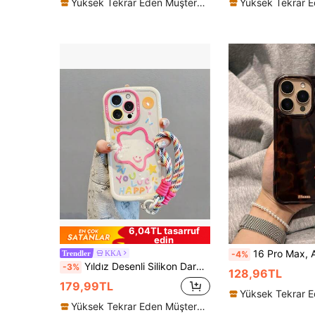
Yüksek Tekrar Eden Müşteriler
6,04TL tasarruf
edin
16 Pro Max, Apple 15, 14, 12 Pro, 13 Pro Max ile Uyumlu Sonbahar/Kış Retro Siyah Kahverengi Kaplumbağa Kabuğu Folyo Desenli Telefon Kı
KKA
-4%
Trendler
Yıldız Desenli Silikon Darbeye Dayanıklı Pembe 3D Yıldız Desenli Krem Silikon Darbeye Dayanıklı Renkli Yıldız ve Harf Desenli Moda Telefon Kılıfı, Askılı, Gençler İçin Uygun, 16/7/8/11/12/13/14/15/X/XR/Xs/Plus/Pro/Pro Max/SE2/16E ile Uyumlu, Su Geçirmez, Darbeye Dayanıklı, Düşmeye Karşı Korumalı, Çizilmeye Karşı Korumalı, Bahar Doğum Günü Hediyesi, Parti İçin İdeal
-3%
128,96TL
179,99TL
Yüksek Tekrar Eden Müşteriler