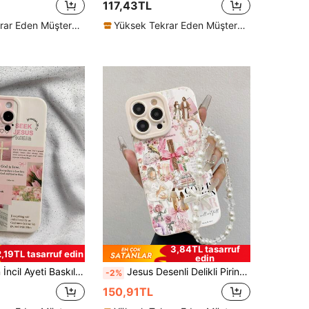
117,43TL
Yüksek Tekrar Eden Müşteriler
Yüksek Tekrar Eden Müşteriler
3,84TL tasarruf
2,19TL tasarruf edin
edin
A33/A24/A52S/S20/S21/S22/S23/S24/S23Plus/S24Ultra/S25/A15/A33/A23/A07/A17/S26/A56/A57 ile Uyumlu, Yamaçlı Haç Desenli Darbeye Dayanıklı Koruyucu Kılıf, Pembe
Jesus Desenli Delikli Pirinç Rengi Boyalı Bileklik Askılı Minimalist Moda Yaratıcı Darbe Emici Telefon Kılıfı, Ip 17/Ip 17pro/Ip 17promax/IP16/11/16pro/16plus/16promax/16e/15Promax/13/14/12/XS/XR/7G/8P ve Galaxy S25/S25PLUS/S25 Ultra/A16/A36/A26/A56/A50/A12/A32/A52/A72/A51/A21S/A13/A14/S24/S24PLUS/S24Ultra/S20/S23/S22/A53/S20FE/S21 ile Uyumlu Koruyucu Kılıf
-2%
150,91TL