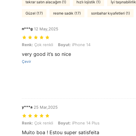
tekrar satın alacağım (1)
hızlı lojistik (1)
İyi taşınabilirlik
Güzel (17)
resme sadık (17)
sonbahar kıyafetleri (1)
n***g
12 May,2025
Renk: Çok renkli, Boyut: iPhone 14
Renk:
Çok renkli
Boyut:
iPhone 14
very good it’s so nice
Çevir
y***a
25 Mar,2025
Renk: Çok renkli, Boyut: iPhone 14 Plus
Renk:
Çok renkli
Boyut:
iPhone 14 Plus
Muito boa ! Estou super satisfeita