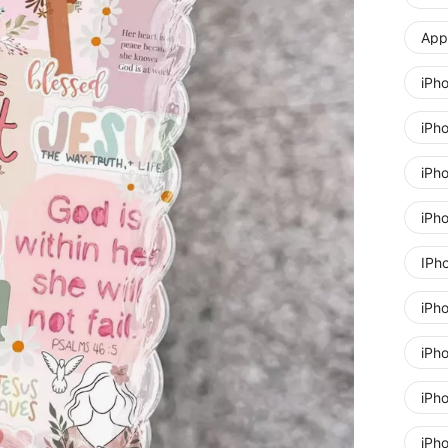
Appl
iPh
iPh
iPh
iPh
IPh
iPh
iPh
iPh
iPh