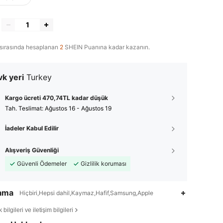
sırasında hesaplanan
2
SHEIN Puanına kadar kazanın.
k yeri
Turkey
Kargo ücreti 470,74TL kadar düşük
Tah. Teslimat:
Ağustos 16 - Ağustos 19
İadeler Kabul Edilir
Alışveriş Güvenliği
Güvenli Ödemeler
Gizlilik koruması
lama
Hiçbiri,Hepsi dahil,Kaymaz,Hafif,Samsung,Apple
4,90
551
14K
bilgileri ve iletişim bilgileri
4,90
551
14K