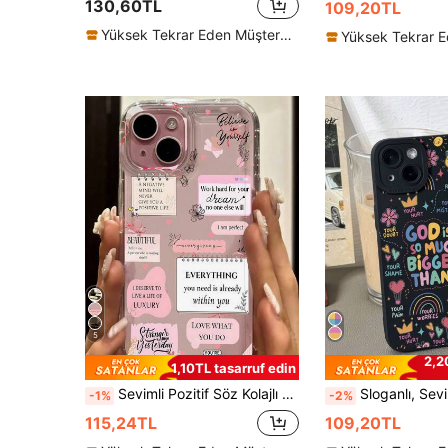
130,60TL
109,20TL
Yüksek Tekrar Eden Müşteriler
5
2,2
1,10TL tasarruf edin
Sevimli Pozitif Söz Kolajlı Ayna Telefon Kılıfı, İlham Verici Motivasyonel Metin Çıkartmalı Estetik Koruyucu Telefon Kılıfı, 11/12/13/14/15/15pro/15 Plus/15 Promax/12pro/13pro/14pro/11promax/12promax/13promax/14promax/14plus ve Galaxy Galaxy/A54/A14/A12/A13/A15/A32/A33/A24/S20/S21/S22/S23/S24/S23Plus/S24ultra ile Uyumlu
Sloganlı, Sevimli Siyah Moda Telefon Kılıfları, Darbeye Dayanıklı, 1 Adet, Renkli Sıcak Hava Balonu Kelebek Baskılı, Delikli Kedi Gözü Kaymaz Telefon Kılıfı, 11/12/13/14/15 Pro Max
-1%
-2%
115,24TL
109,20TL