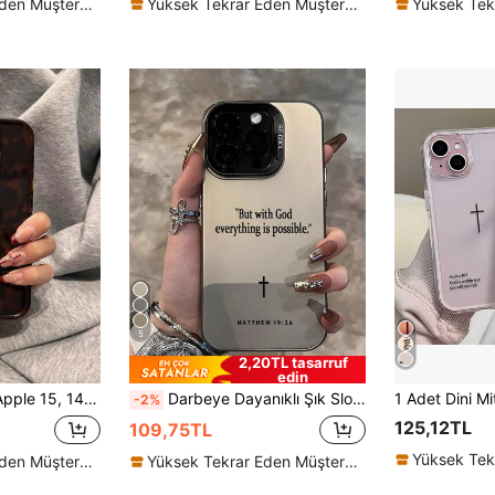
Yüksek Tekrar Eden Müşteriler
Yüksek Tekrar Eden Müşteriler
5
2,20TL tasarruf
edin
lıfı, Kadınlar İçin Yumuşak Tam Kapsamlı Düşme Karşıtı Koruyucu Kılıf, Ürün Rengi Farklı Açılarda Hafifçe Değişebilir
Darbeye Dayanıklı Şık Sloganlı İncil Ayeti Alıntısı Haç Grafikli Telefon Kılıfı, 1 Adet Darbeye Dayanıklı Koruyucu Kılıf, 16 Pro Max/15/14 Plus/13/12/11 ile Uyumlu, Paskalya Hediyesi, Bahar ve Doğum Günü Hediyesi
-2%
125,12TL
109,75TL
Yüksek Tekrar Eden Müşteriler
Yüksek Tekrar Eden Müşteriler