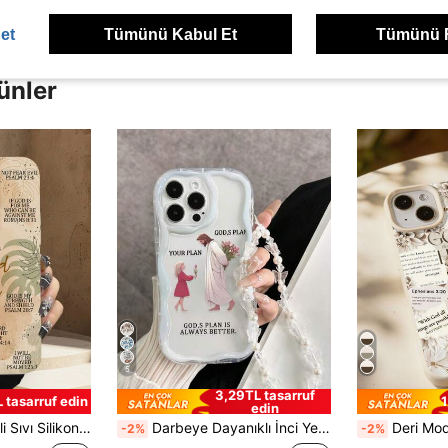
et
Tümünü Kabul Et
Tümünü 
ünler
5
3,29TL tasarruf
L tasarruf edin
1
edin
omax/13promax/14promax/14plus/6/6s/6plus/7/8/Se&Galaxy/A54/A14/A12/A13/A15/A32/A33/A24/A52S/S20/S21/S22/S23/S24/S23Plus/S24 ile Uyumlu, Ultra Su Geçirmez, Çizilmeye Dayanıklı, Uluslararası Versiyon, Yurtiçi Versiyon Değil.
Darbeye Dayanıklı İnci Yeni Yaratıcı Dini İllüstrasyon Çiçek Baskılı Koruyucu Telefon Kılıfı, El Yapımı Boncuklu Bileklikli, 16/16 Pro/16 Plus/16 Pro Max, 15 Pro Max, 15, 15 Pro Max, Apple P13, P14, P11, P12, XS, XR, 7/8P, 7/8G, S2, Galaxy ve Redmi ile Uyumlu, Su Geçirmez, Darbeye Dayanıklı, Düşmeye ve Çizilmeye Karşı Dayanıklı, Uluslararası Versiyon, Yerli Versiyon Değil, Bahar Hediyesi
Deri Moda Telefon Kılıfları Sloganlı Desenli 1 Adet İncil Çi
-2%
-2%