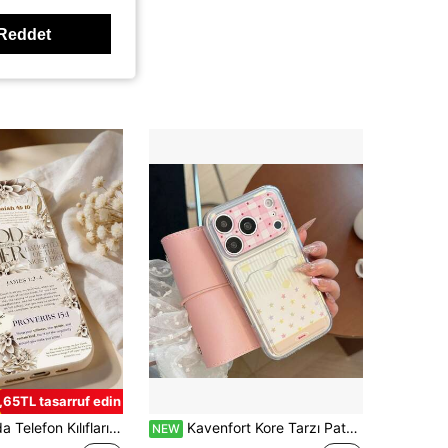
Reddet
,65TL tasarruf edin
çekli Grafik ve Sloganlı Yumuşak Telefon Kılıfı Tam Kaplama Deri Doku 11/12/13/14/15/16/17 Pro Max ile Uyumlu İlkbahar
Kavenfort Kore Tarzı Patchwork Kartlıklı Telefon Kılıfı, 17 Pro Max, 13, 15, 16, 17 ile Uyumlu, Tam Kapsamlı Yumuşak Kılıf, Özgün, Yaratıcı, Geometrik ve Taze Görünümlü, Kontrast Renkli Niş ve Şık Estetik Tasarım
NEW