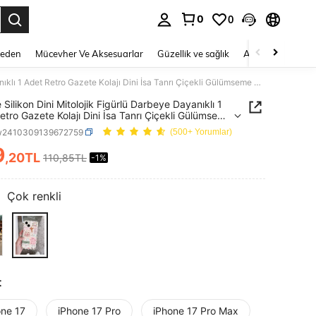
0
0
 to select.
Beden
Mücevher Ve Aksesuarlar
Güzellik ve sağlık
Ayakkabı
Ev T
Pembe Silikon Dini Mitolojik Figürlü Darbeye Dayanıklı 1 Adet Retro Gazete Kolajı Dini İsa Tanrı Çiçekli Gülümseme Desenli Dalgalı Çerçeve Düşmeye Karşı Koruyucu Şeffaf Telefon Kılıfı 11/12/13/14/15 Pro Max ile Uyumlu Su Geçirmez Çizilmeye Dayanıklı Paskalya Bahar Hediyesi
Silikon Dini Mitolojik Figürlü Darbeye Dayanıklı 1
etro Gazete Kolajı Dini İsa Tanrı Çiçekli Gülümseme
i Dalgalı Çerçeve Düşmeye Karşı Koruyucu Şeffaf
w2410309139672759
(500+ Yorumlar)
n Kılıfı 11/12/13/14/15 Pro Max ile Uyumlu Su
ez Çizilmeye Dayanıklı Paskalya Bahar Hediyesi
9
,20TL
110,85TL
-1%
ICE AND AVAILABILITY
:
Çok renkli
t
one 17
iPhone 17 Pro
iPhone 17 Pro Max