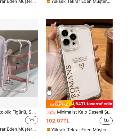
Yüksek Tekrar Eden Müşteriler
Yüksek Tekrar Eden Müşteriler
1,64TL tasarruf edin
1 Adet Dini Mitolojik Figürlü, Şık, Darbeye Dayanıklı, Çift Katmanlı Şeffaf, Minimalist, Pembe Siyah Haç ve İncil Ayeti Desenli Koruyucu Telefon Kılıfı, Pembe Tamponlu, 11 12 13 14 15 16 17 Pro Max ile Uyumlu, Doğum Günü Hediyesi, Kutlama İçin Uygun
Minimalist Kalp Desenli Şık Telefon Kılıfı 1 Adet Sade Dini Sloganlı Grafiti ve Kalp Desenli Darbeye Dayanıklı Şeffaf Telefon Kılıfı 11/12/13/14/15/16 Pro Max ile Uyumlu Su Geçirmez Düşmeye Karşı Dayanıklı Çizilmeye Karşı Dayanıklı Paskalya Hediyesi Bahar Hediyesi, Uluslararası Versiyon, Yerli Versiyon Değil
-2%
102,07TL
Yüksek Tekrar Eden Müşteriler
Yüksek Tekrar Eden Müşteriler