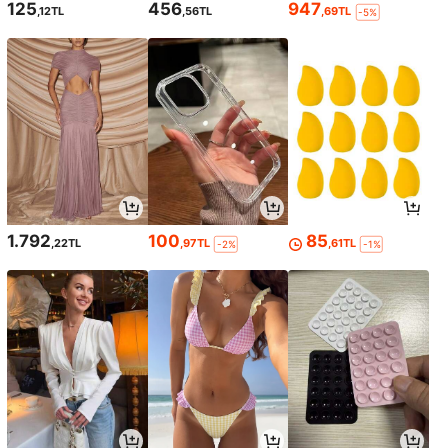
125
456
947
,12TL
,56TL
,69TL
-5%
1.792
100
85
,22TL
,97TL
,61TL
-2%
-1%