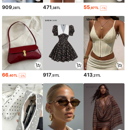
909
471
55
,28TL
,38TL
,97TL
-1%
66
917
413
,40TL
,51TL
,21TL
-2%