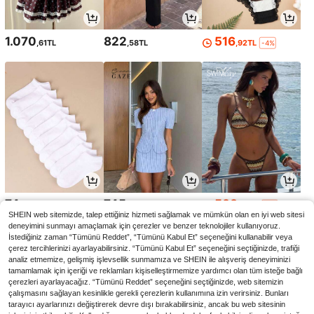
1.070
822
516
,61TL
,58TL
,92TL
-4%
74
745
538
,63TL
,75TL
,33TL
-2%
SHEIN web sitemizde, talep ettiğiniz hizmeti sağlamak ve mümkün olan en iyi web sitesi
deneyimini sunmayı amaçlamak için çerezler ve benzer teknolojiler kullanıyoruz.
İstediğiniz zaman “Tümünü Reddet”, “Tümünü Kabul Et” seçeneğini kullanabilir veya
çerez tercihlerinizi ayarlayabilirsiniz. “Tümünü Kabul Et” seçeneğini seçtiğinizde, trafiği
analiz etmemize, gelişmiş işlevsellik sunmamıza ve SHEIN ile alışveriş deneyiminizi
tamamlamak için içeriği ve reklamları kişiselleştirmemize yardımcı olan tüm isteğe bağlı
çerezleri ayarlayacağız. “Tümünü Reddet” seçeneğini seçtiğinizde, web sitemizin
çalışmasını sağlayan kesinlikle gerekli çerezlerin kullanımına izin verirsiniz. Bunları
tarayıcı ayarlarınızı değiştirerek devre dışı bırakabilirsiniz, ancak bu web sitesinin