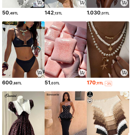
50
142
1.030
,49TL
,13TL
,01TL
600
51
170
,88TL
,03TL
,11TL
-3%