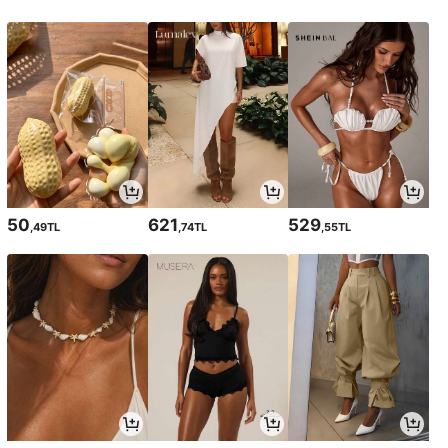
50
621
529
,49TL
,74TL
,55TL