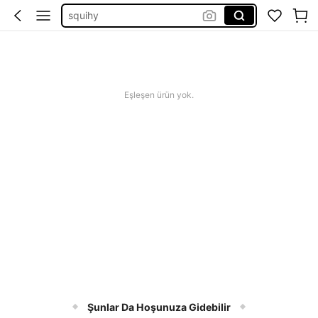
squihy
bikini
squishy
abiye
Eşleşen ürün yok.
Şunlar Da Hoşunuza Gidebilir