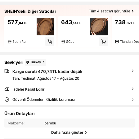
SHEIN'deki Diğer Satıcılar
Tüm 4 satıcıyı görüntüle
577
643
738
,84TL
,14TL
,07TL
Econ Ru
SCJJ
Sevk yeri
Turkey
Kargo ücreti 470,74TL kadar düşük
Tah. Teslimat:
Ağustos 17 - Ağustos 20
İadeler Kabul Edilir
Güvenli Ödemeler · Gizlilik koruması
Ürün Detayları
Malzeme:
bambu
Daha fazla göster