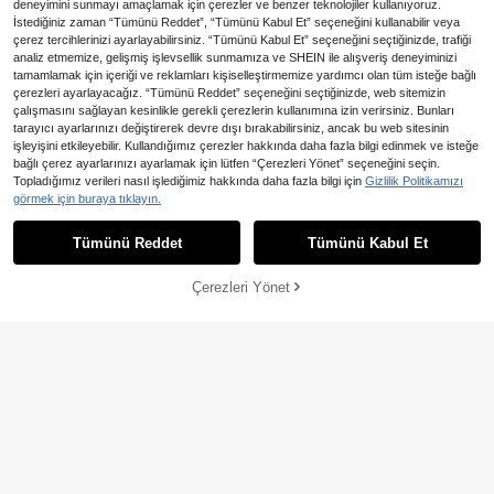
deneyimini sunmayı amaçlamak için çerezler ve benzer teknolojiler kullanıyoruz.
Yaratıcı Şekilli Ahşap Tepsiler, Çeşit
İstediğiniz zaman “Tümünü Reddet”, “Tümünü Kabul Et” seçeneğini kullanabilir veya
li Gül Ağacı Tepsiler, Ahşap Tepsiler,
17 kaldı
çerez tercihlerinizi ayarlayabilirsiniz. “Tümünü Kabul Et” seçeneğini seçtiğinizde, trafiği
Sofra Takımı, Tabaklar ve Tatlı Teps
293
analiz etmemize, gelişmiş işlevsellik sunmamıza ve SHEIN ile alışveriş deneyiminizi
,58TL
-9%
ileri, Eğlence Tepsileri, Ev Tepsileri,
tamamlamak için içeriği ve reklamları kişiselleştirmemize yardımcı olan tüm isteğe bağlı
Yemek Masası Tepsileri, Gıda Ahşa
çerezleri ayarlayacağız. “Tümünü Reddet” seçeneğini seçtiğinizde, web sitemizin
p Tepsileri, Tatlılar, Kekler, Kahve, K
çalışmasını sağlayan kesinlikle gerekli çerezlerin kullanımına izin verirsiniz. Bunları
ahvaltı, Biftek, Yemekler vb. Sunum
tarayıcı ayarlarınızı değiştirerek devre dışı bırakabilirsiniz, ancak bu web sitesinin
u İçin Uygun, Doğum Günü, Şükran
Günü, Cadılar Bayramı, Paskalya, S
işleyişini etkileyebilir. Kullandığımız çerezler hakkında daha fazla bilgi edinmek ve isteğe
evgililer Günü ve Diğer Özel Günler
bağlı çerez ayarlarınızı ayarlamak için lütfen “Çerezleri Yönet” seçeneğini seçin.
İçin Uygun
Topladığımız verileri nasıl işlediğimiz hakkında daha fazla bilgi için
Gizlilik Politikamızı
11.8 inç Bambu Yemek Tepsisi (Gün
görmek için buraya tıklayın.
600
eş Şeklinde 7 Bölmeli), Atıştırmalık/
,88TL
-3%
Meyve/Barbekü/Salata/Kuruyemiş/
Tümünü Reddet
Tümünü Kabul Et
Tatlı İçin, Yemek Saklama Kabı, Kur
uyemiş Kutusu ve Beslenme Çantas
ı Olarak Kullanılabilir, Ev/Bahçe/Res
Çerezleri Yönet
SEPETE EKLE
%21% İNDİRİM!
toran/Otel/Mutfak İçin Uygun, Mutf
ak Dekorasyonu ve Servis Tepsisi
Ceviz ağacından yapılmış, kulplu te
645
psi; yiyecek, atıştırmalık, içecek, su
,33TL
şi, biftek, pizza, tatlı, kek, ekmek, k
ahvaltılık, kahve, çay tepsisi, pişmiş
yemek tabağı olarak kullanılabilir, R