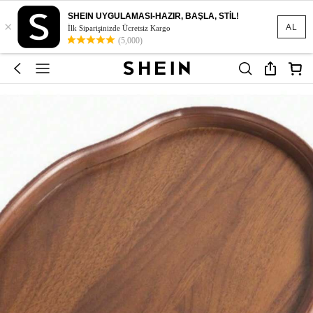
SHEIN UYGULAMASI-HAZIR, BAŞLA, STİL!
×
AL
İlk Siparişinizde Ücretsiz Kargo
(5,000)