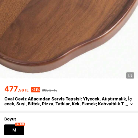
1/6
477
-21%
,96TL
605,27TL
Oval Ceviz Ağacından Servis Tepsisi: Yiyecek, Atıştırmalık, İç
ecek, Suşi, Biftek, Pizza, Tatlılar, Kek, Ekmek; Kahvaltılık T
epsi, Kahve Tepsisi, Çay Tepsisi, Şarküteri Tabağı, Misafir
Ağırlama Tepsisi
Boyut
37 left
M