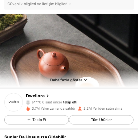
Güvenlik bilgileri ve iletişim bilgileri
Daha fazla göster
92K Takipçiler
4,85
Dwellora
e***0
6 saat önce
'i takip etti
n***4
göz atıyor
3.7M Yakın zamanda satıldı
2.2M Yeniden satın alma
92K Takipçiler
4,85
Takip Et
Tüm Ürünler
92K Takipçiler
4,85
Şunlar Da Hoşunuza Gidebilir