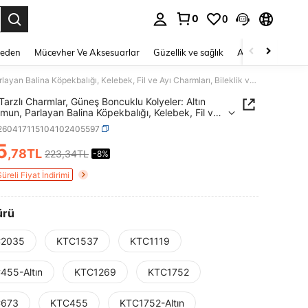
0
0
 to select.
Beden
Mücevher Ve Aksesuarlar
Güzellik ve sağlık
Ayakkabı
Ev T
Doğal Tarzlı Charmlar, Güneş Boncuklu Kolyeler: Altın Bukalemun, Parlayan Balina Köpekbalığı, Kelebek, Fil ve Ayı Charmları, Bileklik ve Kolyeye Uygun
Tarzlı Charmlar, Güneş Boncuklu Kolyeler: Altın
mun, Parlayan Balina Köpekbalığı, Kelebek, Fil ve
armları, Bileklik ve Kolyeye Uygun
j260417115104102405597
5
,78TL
223,34TL
-8%
ICE AND AVAILABILITY
Süreli Fiyat İndirimi
ürü
2035
KTC1537
KTC1119
455-Altın
KTC1269
KTC1752
673
KTC455
KTC1752-Altın