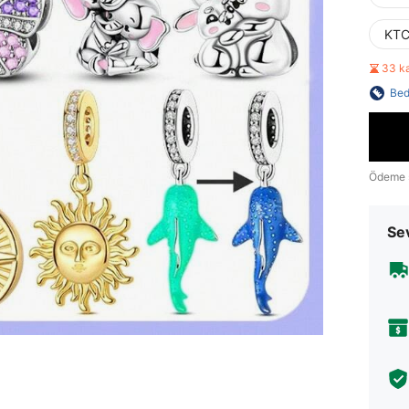
KTC
33 k
Bed
Ödeme 
Sev