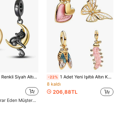
1 Adet Gümüş Renkli Siyah Altın Yıldız Ay Desenli Evcil Kedi İyi Geceler Kolye Ucu Charm, Bileklik, Kelepçe, Kolye ve Boncuklar İçin, DIY Takı Yapımı
1 Adet Yeni Işıltılı Altın Kaplama Kalp Kelebek Böcek Charm Boncuk, Orijinal Yılan Bileklik ve Kolye Boncuklarına Uygun, DIY 925 Gümüş Takı, Kadın Hediyesi
-22%
8 kaldı
206,88TL
Yüksek Tekrar Eden Müşteriler