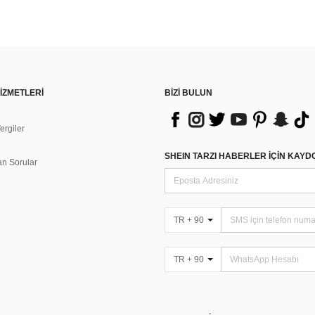
İZMETLERİ
BİZİ BULUN
rgiler
n
SHEIN TARZI HABERLER IÇIN KAY
an Sorular
TR + 90
TR + 90