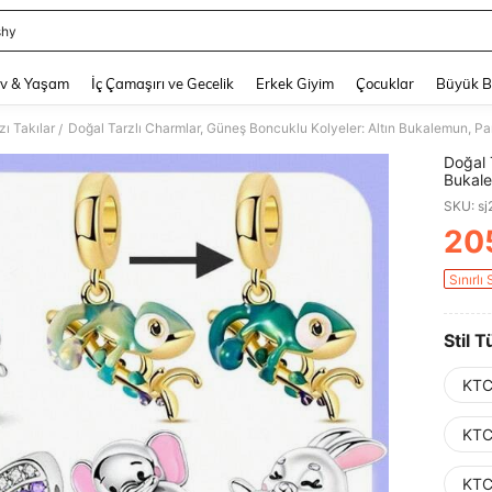
shy
and down arrow keys to navigate search Son arama and Keşif Arama. Press Enter
v & Yaşam
İç Çamaşırı ve Gecelik
Erkek Giyim
Çocuklar
Büyük 
ı Takılar
/
Doğal 
Bukale
Ayı Ch
SKU: s
20
PR
Sınırlı 
Stil T
KTC
KTC
KTC