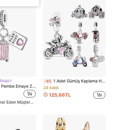
1 Adet Gümüş Kaplama Havalı Motosiklet Balkabağı Arabası Bisiklet Serisi Kolye Ucu Boncuk, Bileklik ve Kolye DIY Takı Yapımı İçin Uygun, Kadın Günlük Takı Aksesuarları İçin İdeal Seçim - Doğum Günü Hediyesi
Design
-4%
1 Adet Gümüş Pembe Emaye Zirkon Taşlı Dünya Seyahat Bagajı Uçak Pasaport Kolye Ucu Charm, Yılan Zincir Bileklik ve Kolye Boncuk Dizimi İçin Uygun, DIY Takı Yapımı İçin Kullanılabilir
24 kaldı
125,66TL
Yüksek Tekrar Eden Müşteriler