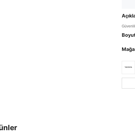
Açık
Güvenlik 
Boyu
Mağa
ünler