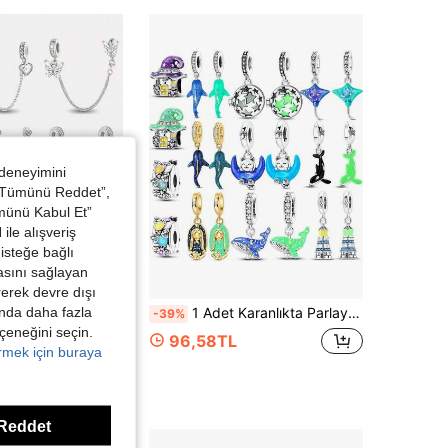
 deneyimini
 “Tümünü Reddet”,
ümünü Kabul Et”
ile alışveriş
isteğe bağlı
asını sağlayan
4,39TL tasarruf
irerek devre dışı
edin
kında daha fazla
atif Güvenlik Zinciri, Kadınlar İçin Kendin Yap Bileklik Takı Yapımına Uygun
1 Adet Karanlıkta Parlayan Seri Sihirli Şapka Ateşböceği Balina Köpekbalığı Melek Katil Balina İçi Boş Yıldız Emaye Kolye Ucu Charm Boncuk, Kadınlar İçin Bileklik ve Kolye DIY Takı Yapımı, Benzersiz Kız Hediyesi
-39%
eçeneğini seçin.
96,58TL
örmek için buraya
Reddet