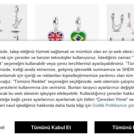
de, talep ettiğiniz hizmeti sağlamak ve mümkün olan en iyi web sitesi
 için çerezler ve benzer teknolojiler kullanıyoruz. İstediğiniz zaman
 seçeneğini kullanabilir veya çerez tercihlerinizi ayarlayabilirsiniz. “T
nizde, trafiği analiz etmemize, gelişmiş işlevsellik sunmamıza ve SHEIN 
mlamak için içeriği ve reklamları kişiselleştirmemize yardımcı olan tüm 
acağız. “Tümünü Reddet” seçeneğini seçtiğinizde, web sitemizin çalışm
 çerezlerin kullanımına izin verirsiniz. Bunları tarayıcı ayarlarınızı değişt
ancak bu web sitesinin işleyişini etkileyebilir. Kullandığımız çerezler hak
DIY Takı Yapımı, Günlük Kombinlere Uygun, Kız Çocuk Takı Süslemesi İçin
1 Adet Platin Kaplama Dünya Seyahat Avrupa Bayrakları Desenli Evrensel Toka Charm, DIY Takı Yapımı İçin Bilekliğe Uygun, Kadın Takı Hediyesi İçin İdeal Seçim
1 adet 925 Ayar Gümüş Çok Renkli Dekor
-24%
-3%
steğe bağlı çerez ayarlarınızı ayarlamak için lütfen “Çerezleri Yönet” s
132,80TL
170,11TL
eri nasıl işlediğimiz hakkında daha fazla bilgi için
Gizlilik Politikamızı g
et
Tümünü Kabul Et
Tümünü 