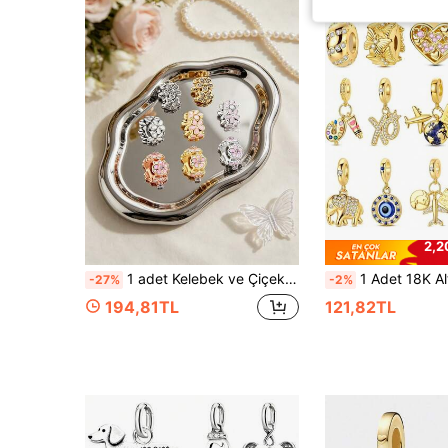
2,2
1 adet Kelebek ve Çiçek Motifli Ara Boncuk, Kendin Yap Yılan Zincir Bileklik ve Kolye Yapımı İçin Uygun, 925 Ayar Gümüş Takı Yapımı, Kadınlar ve Kızlar İçin Hediye
1 Adet 18K Altın Kaplama Uçak, Kalp, Palet, Nazar Boncuğu, Ateş Böceği ve Kelebek Ch
-27%
-2%
194,81TL
121,82TL