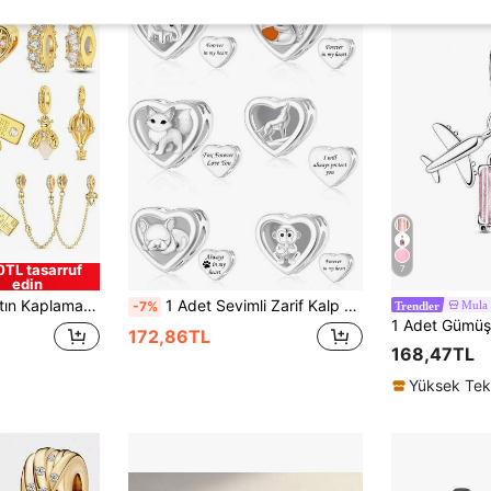
0TL tasarruf
7
edin
armlı Bileklik, DIY Takı Yapımı İçin, Kadın Takı Hediyesi İçin İdeal Seçim
1 Adet Sevimli Zarif Kalp Hayvan Boncuklu Kolye Ucu Fil, Sincap, Tilki, Fransız Bulldog, Maymun, Kurt DIY Bileklik Ayırıcı Boncuklar Kazınmış Anı Gümüş Takı Boncukları Çok Amaçlı Bileklik Kolye Aksesuarları Şifalı Hayvan Hediyesi
Mula 
-7%
Trendler
172,86TL
168,47TL