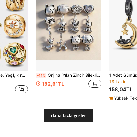
1 adet Moda Pembe, Yeşil, Kırmızı, Mavi Kalp Zirkon Taşlı Kolye Ucu, Kadın Bileklik, Bilezik Yapımı ve Günlük Aksesuarlar için Uygun, Kız Çocukları için Uygun
Orijinal Yılan Zincir Bileklik ve Kolye İçin Sevimli Evcil Köpek ve Kedi Patisi Charm Boncuklar, DIY 925 Ayar Gümüş Takı Yapımı, Kadın Takısı, Kızlar ve Kız Çocukları İçin Hediye
-11%
18 kaldı
192,61TL
158,04TL
daha fazla göster