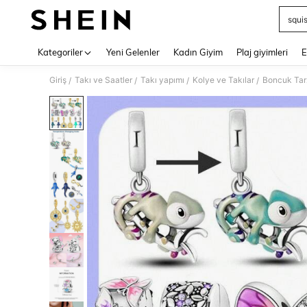
squi
Use up 
Kategoriler
Yeni Gelenler
Kadın Giyim
Plaj giyimleri
E
Giriş
Takı ve Saatler
Takı yapımı
Kolye ve Takılar
Boncuk Tarz
/
/
/
/