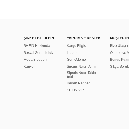
ŞİRKET BİLGİLERİ
YARDIM VE DESTEK
MÜŞTERİ H
SHEIN Hakkında
Kargo Bilgisi
Bize Ulaşın
Sosyal Sorumluluk
İadeler
Ödeme ve Ve
Moda Bloggerı
Geri Ödeme
Bonus Pua
Kariyer
Sipariş Nasıl Verilir
Sıkça Sorul
Sipariş Nasıl Takip
Edilir
Beden Rehberi
SHEIN VIP