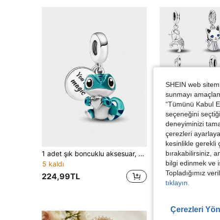
SHEIN web sitemiz
sunmayı amaçlamak
“Tümünü Kabul Et”
seçeneğini seçtiği
deneyiminizi tama
çerezleri ayarlay
kesinlikle gerekli
bırakabilirsiniz, 
1 adet şık boncuklu aksesuar, kadın bileklik/bilezik yapımı için uygundur, ayrıca günlük kullanımda da süs olarak kullanılabilir, kız çocukları için idealdir.
1 Adet Nar Kırmızısı Taşlı Köpek Kolye Ucu, Kadın Bileklik ve Kelepçe İçin Uygun, 
-9%
bilgi edinmek ve i
5 kaldı
152,55TL
Topladığımız veril
224,99TL
tıklayın.
Çerezleri Yön