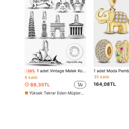
1 adet Vintage Melek Kolye Ucu, Kadın Bileklik/Bilezik Yapımı ve Günlük Dekorasyon İçin Uygun, Kız Çocuk Aksesuarı
-39%
35 kaldı
6 kaldı
164,08TL
88,35TL
Yüksek Tekrar Eden Müşteriler