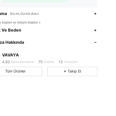
lama
Böcek,Günlük,Bakır
bilgileri ve iletişim bilgileri
t Ve Beden
4,82
75
13
4,82
75
13
za Hakkında
4,82
75
13
4,82
75
13
VAVAYA
c***a
1 gün önce
'i takip etti
4,82
75
13
Derecelendirme
Ürünler
Takipçiler
4,82
75
13
Tüm Ürünler
Takip Et