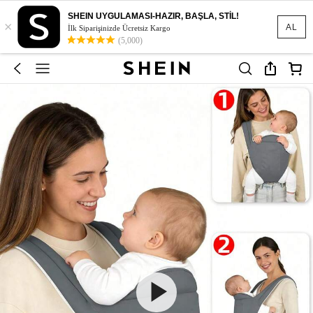
SHEIN UYGULAMASI-HAZIR, BAŞLA, STİL!
×
AL
İlk Siparişinizde Ücretsiz Kargo
(5,000)