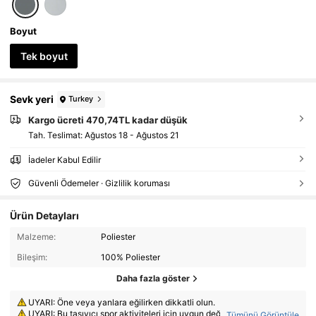
Boyut
Tek boyut
Sevk yeri
Turkey
Kargo ücreti 470,74TL kadar düşük
Tah. Teslimat:
Ağustos 18 - Ağustos 21
İadeler Kabul Edilir
Güvenli Ödemeler · Gizlilik koruması
Ürün Detayları
Malzeme:
Poliester
Bileşim:
100% Poliester
Daha fazla göster
UYARI: Öne veya yanlara eğilirken dikkatli olun.
UYARI: Bu taşıyıcı spor aktiviteleri için uygun değildir.
...
Tümünü Görüntüle