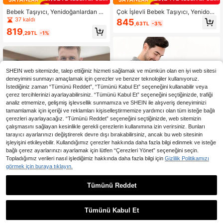
Bebek Taşıyıcı, Yenidoğanlardan Yü
Çok İşlevli Bebek Taşıyıcı, Yenidoğ
rümeye Başlayan Çocuklara Kadar
anlar ve Yürümeye Başlayan Çocuk
37 kaldı
845
,63TL
-3%
Uygun - Bebek Taşıyıcı - Bebek Ta
lar İçin Ön Yüzlü Ayarlanabilir Sarm
819
şıyıcı - Elde Taşınan Bebek Taşıyıcı
a Askısı, Taşınabilir ve Hafif, Tüm M
,29TL
-1%
- Bebek Taşıyıcı - Yenidoğanlardan
evsimlere Uygun
Yürümeye Başlayan Çocuklara Kad
ar Uygun, 7-35 Lbs - Bebek Kalça
Koltuğu - Anne ve Bebek Ürünleri -
Erkek ve Kız Çocuklarına Uygun - Y
SHEIN web sitemizde, talep ettiğiniz hizmeti sağlamak ve mümkün olan en iyi web sitesi
enidoğan Hediyesi
deneyimini sunmayı amaçlamak için çerezler ve benzer teknolojiler kullanıyoruz.
İstediğiniz zaman “Tümünü Reddet”, “Tümünü Kabul Et” seçeneğini kullanabilir veya
çerez tercihlerinizi ayarlayabilirsiniz. “Tümünü Kabul Et” seçeneğini seçtiğinizde, trafiği
analiz etmemize, gelişmiş işlevsellik sunmamıza ve SHEIN ile alışveriş deneyiminizi
tamamlamak için içeriği ve reklamları kişiselleştirmemize yardımcı olan tüm isteğe bağlı
çerezleri ayarlayacağız. “Tümünü Reddet” seçeneğini seçtiğinizde, web sitemizin
çalışmasını sağlayan kesinlikle gerekli çerezlerin kullanımına izin verirsiniz. Bunları
tarayıcı ayarlarınızı değiştirerek devre dışı bırakabilirsiniz, ancak bu web sitesinin
işleyişini etkileyebilir. Kullandığımız çerezler hakkında daha fazla bilgi edinmek ve isteğe
Infantino Flip 4'ü 1 Arada Dönüştürü
bağlı çerez ayarlarınızı ayarlamak için lütfen “Çerezleri Yönet” seçeneğini seçin.
lebilir Bebek Taşıyıcı - Ergonomik T
31 kaldı
Topladığımız verileri nasıl işlediğimiz hakkında daha fazla bilgi için
Gizlilik Politikamızı
asarım, Yenidoğanlar ve 36-14,5 kg
görmek için buraya tıklayın.
1.216
Arası Daha Büyük Bebekler İçin Uy
,03TL
gundur
Tümünü Reddet
1 Adet Çok Fonksiyonlu Ön ve Arka
Bebek Taşıyıcı, Ayarlanabilir ve Rah
1.003
,12TL
at, Makinede Yıkanabilir, Hafif, Tüm
Tümünü Kabul Et
Mevsimlere Uygun, Annelerin Elleri