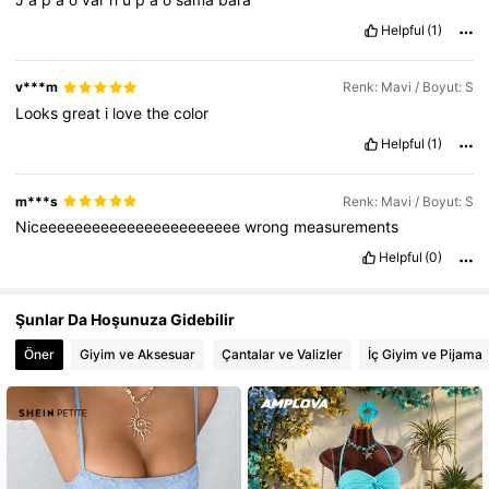
Helpful
(1)
v***m
Renk: Mavi / Boyut: S
Looks
great
i
love
the
color
Helpful
(1)
m***s
Renk: Mavi / Boyut: S
Niceeeeeeeeeeeeeeeeeeeeeee
wrong
measurements
Helpful
(0)
Şunlar Da Hoşunuza Gidebilir
Öner
Giyim ve Aksesuar
Çantalar ve Valizler
İç Giyim ve Pijama