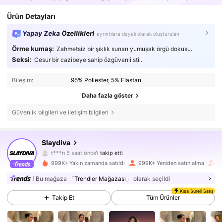
Ürün Detayları
Yapay Zeka Özellikleri
ayrıntılara dayalı olarak oluşturulan
Örme kumaş:
Zahmetsiz bir şıklık sunan yumuşak örgü dokusu.
Seksi:
Cesur bir cazibeye sahip özgüvenli stil.
Bileşim:
95% Poliester, 5% Elastan
Daha fazla göster
Güvenlik bilgileri ve iletişim bilgileri
1.1M Takipçiler
4,85
Slaydiva
t***n
5 saat önce
'i takip etti
P***a
göz atıyor
1.1M Takipçiler
4,85
999K+ Yakın zamanda satıldı
999K+ Yeniden satın alma
T
Bu mağaza
「Trendler Mağazası」
olarak seçildi
1.1M Takipçiler
4,85
Kısa Süreli Satış
Takip Et
Tüm Ürünler
1.1M Takipçiler
4,85