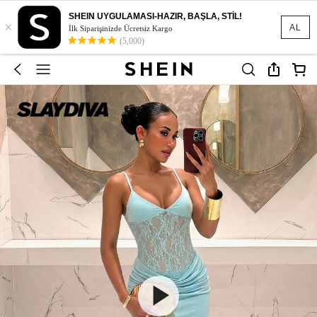
SHEIN UYGULAMASI-HAZIR, BAŞLA, STİL!
×
AL
İlk Siparişinizde Ücretsiz Kargo
(5,000)