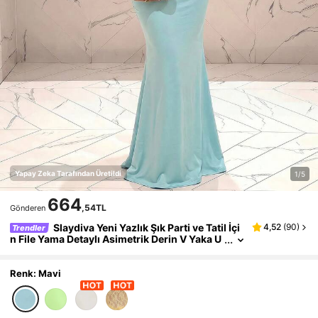
Yapay Zeka Tarafından Üretildi
1/5
664
,54TL
Gönderen
Slaydiva Yeni Yazlık Şık Parti ve Tatil İçi
4,52
(
90
)
Trendler
n File Yama Detaylı Asimetrik Derin V Yaka U
zun Elbise, Yeşil-Mavi
Renk: Mavi