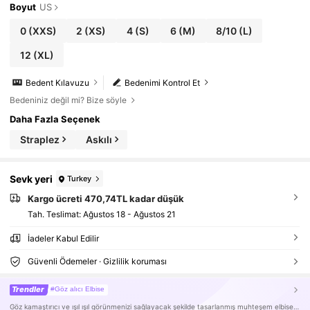
Boyut
US
0
(XXS)
2
(XS)
4
(S)
6
(M)
8/10
(L)
12
(XL)
Bedent Kılavuzu
Bedenimi Kontrol Et
Bedeniniz değil mi? Bize söyle
Daha Fazla Seçenek
Straplez
Askılı
Sevk yeri
Turkey
Kargo ücreti 470,74TL kadar düşük
Tah. Teslimat:
Ağustos 18 - Ağustos 21
İadeler Kabul Edilir
Güvenli Ödemeler · Gizlilik koruması
Trendler
#Göz alıcı Elbise
Göz kamaştırıcı ve ışıl ışıl görünmenizi sağlayacak şekilde tasarlanmış muhteşem elbiseler.