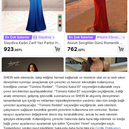
33
En Çok Satanlar
Slaydiva
En Çok Satanlar
#Yazlık Elbiseler
Slaydiva Kadın Zarif Yaz Partisi Hal
Aloruh Sevgililer Günü Romantik Se
ter Yaka Derin V Yaka Balık Kuyruğ
ksi Parti Randevu Gecesi Kırmızı Da
923
762
,00TL
,22TL
u Maxi Elbise, Açık Mavi Gradyan E
ntel Yama Detaylı Büzgülü Kadın El
kstra Uzun Elbise, Doğum Günü Ge
bisesi
ce Kulübü ve Plaj İçin Mükemmel
SHEIN web sitemizde, talep ettiğiniz hizmeti sağlamak ve mümkün olan en iyi web sitesi
deneyimini sunmayı amaçlamak için çerezler ve benzer teknolojiler kullanıyoruz.
İstediğiniz zaman “Tümünü Reddet”, “Tümünü Kabul Et” seçeneğini kullanabilir veya
çerez tercihlerinizi ayarlayabilirsiniz. “Tümünü Kabul Et” seçeneğini seçtiğinizde, trafiği
analiz etmemize, gelişmiş işlevsellik sunmamıza ve SHEIN ile alışveriş deneyiminizi
tamamlamak için içeriği ve reklamları kişiselleştirmemize yardımcı olan tüm isteğe bağlı
çerezleri ayarlayacağız. “Tümünü Reddet” seçeneğini seçtiğinizde, web sitemizin
çalışmasını sağlayan kesinlikle gerekli çerezlerin kullanımına izin verirsiniz. Bunları
tarayıcı ayarlarınızı değiştirerek devre dışı bırakabilirsiniz, ancak bu web sitesinin
işleyişini etkileyebilir. Kullandığımız çerezler hakkında daha fazla bilgi edinmek ve isteğe
bağlı çerez ayarlarınızı ayarlamak için lütfen “Çerezleri Yönet” seçeneğini seçin.
Topladığımız verileri nasıl işlediğimiz hakkında daha fazla bilgi için
Gizlilik Politikamızı